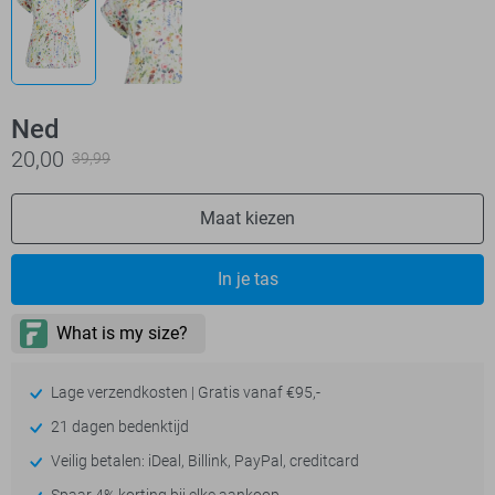
Ned
20,00
39,99
Maat kiezen
In je tas
Lage verzendkosten | Gratis vanaf €95,-
21 dagen bedenktijd
Veilig betalen: iDeal, Billink, PayPal, creditcard
Spaar 4% korting bij elke aankoop