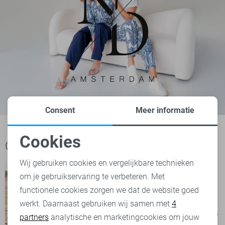
Consent
Meer informatie
Cookies
Ook het bekijken waard
Noodzakelijke cookies
Wij gebruiken cookies en vergelijkbare technieken
om je gebruikservaring te verbeteren. Met
Personalisatie cookies
functionele cookies zorgen we dat de website goed
werkt. Daarnaast gebruiken wij samen met
4
Analytische cookies
partners
analytische en marketingcookies om jouw