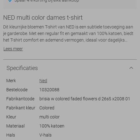
NED multi color dames t-shirt
Dit kleurrijke bloemen T-shirt van NED is een subtiele toevoeging aan
je garderobe. Met een regular fit en gemaakt van 100% katoen, biedt
het T-shirt comfort en ademend vermogen, ideaal voor dagelijks
gebruik. De levendige bloemenprint voegt speelsheid toe aan je outfit,
Lees meer
terwijl de V-hals een elegante touch geeft. Het is perfect voor
informele gelegenheden of een ontspannen dag buitenshuis.
Specificaties
Met zijn korte mouwen en normale lengte is dit T-shirt geschikt voor
zowel het warme seizoen als gelaagd onder een jasje. De casual stijl
Merk
Ned
maakt het makkelijk om te combineren met een jeans of een lichte rok
Bestelcode
10320088
voor een frisse, zomerse look. Of je nu een dagje gaat shoppen of een
Fabrikantcode
brisia w colored faded flowers d 26s5 x2008 01
ontspannen lunch hebt, dit NED T-shirt zorgt voor een stijlvolle
uitstraling die je gemakkelijk kunt dragen.
Fabrikant kleur
Colored
Kleur
multi color
Materiaal
100% katoen
Hals
V-hals