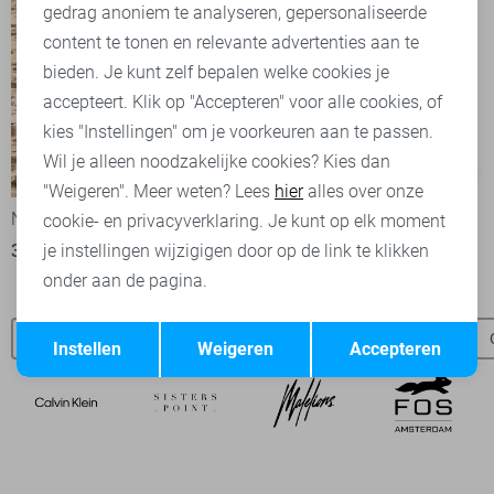
Marketing cookies
gedrag anoniem te analyseren, gepersonaliseerde
content te tonen en relevante advertenties aan te
bieden. Je kunt zelf bepalen welke cookies je
accepteert. Klik op "Accepteren" voor alle cookies, of
kies "Instellingen" om je voorkeuren aan te passen.
Wil je alleen noodzakelijke cookies? Kies dan
-50%
-50%
"Weigeren". Meer weten? Lees
hier
alles over onze
NED T-shirt
NED T-shirt
cookie- en privacyverklaring. Je kunt op elk moment
30,00
59,99
25,00
49,99
je instellingen wijzigigen door op de link te klikken
onder aan de pagina.
Opslaan
Terug
NED t-shirts
NED broeken
Jacqueline de Yong t-shirts
Instellen
Weigeren
Accepteren