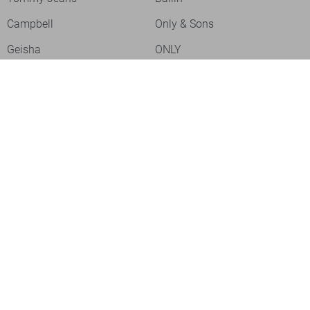
Campbell
Only & Sons
Geisha
ONLY
Lofty Manner
Zoso
Ydence
Vero Moda
Refined Department
Garcia
Sisters Point
Red Button
JDY
Fluresk
Harper & Yve
Object
Meld je aan voor onze nieuwsbrief
Meld je aan voor onze nieuwsbrief en profiteer als eerste van
acties!