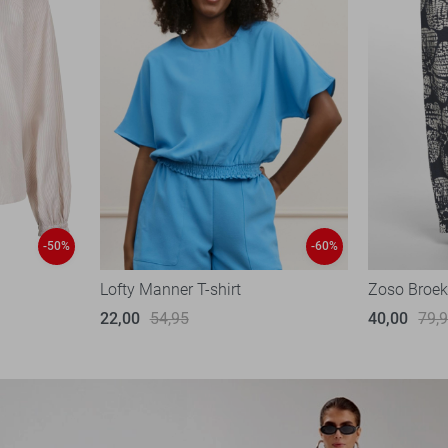
-50%
-60%
Lofty Manner T-shirt
Zoso Broe
22,00
54,95
40,00
79,