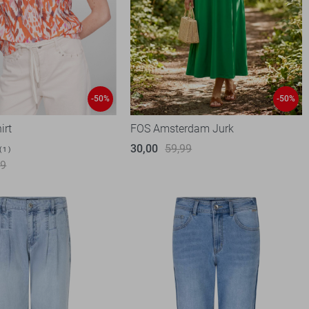
-50%
-50%
irt
FOS Amsterdam Jurk
30,00
59,99
1
99