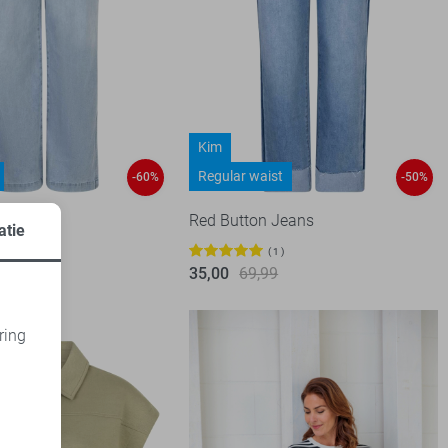
Kim
Regular waist
-60%
-50%
 Jeans
Red Button Jeans
atie
00
1
35,00
69,99
ring
d