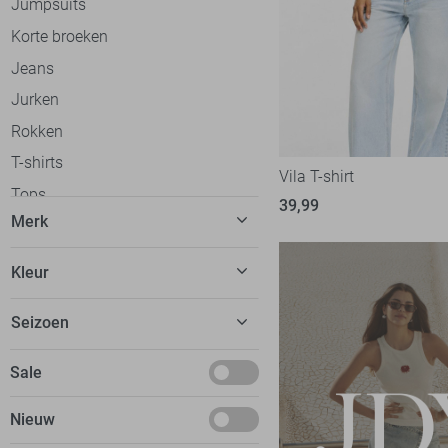
Jumpsuits
Korte broeken
Jeans
Jurken
Rokken
T-shirts
Vila T-shirt
Tops
39,99
Merk
Truien
Vesten
C&S The Label
58
Kleur
Gilets
Calvin Klein
30
Beige
Blazers
Seizoen
Cars
20
Blauw
Jassen
dfns
2
Basics
Sale
Bordeaux
Ondergoed
Donders
8
Deals
Bruin
Loungewear
Nieuw
EsQualo
51
Januari
Camel
Accessoires