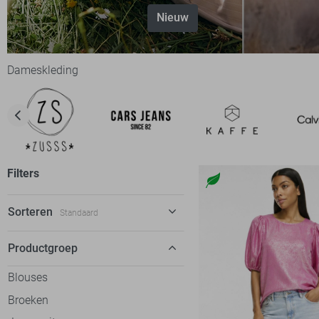
Nieuw
Dameskleding
Filters
Sorteren
Standaard
Standaard
Productgroep
€ laag-hoog
Blouses
€ hoog-laag
Broeken