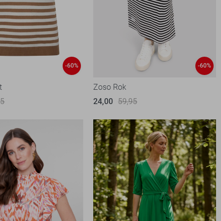
-60%
-60%
t
Zoso Rok
95
24,00
59,95