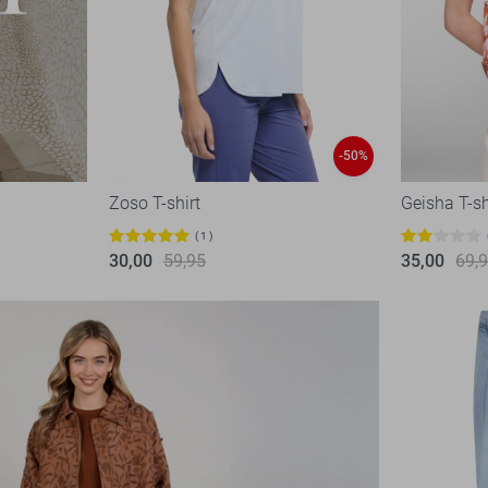
-50%
Zoso T-shirt
Geisha T-sh
1
30,00
59,95
35,00
69,