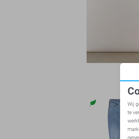
LTB
22
Zand
Mac
31
Zilver
Malelions
17
Zwart
Minus
14
NED
116
Noisy may
85
Nukus
45
Object
181
Only
1024
Co
Pieces
283
N
Presly & Sun
15
Wij g
Red Button
170
te ve
A
Refined Department
46
werk
Rino & Pelle
mark
46
geper
Sans
7