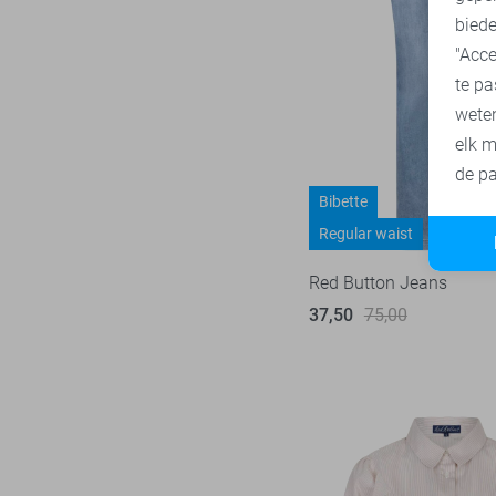
biede
SisterS point
271
"Acce
Studio Amaya
27
te pa
Superdry
3
wete
Tommy Jeans
77
elk m
Touch
de pa
22
Bibette
TQ Amsterdam
43
Regular waist
Vero Moda
543
Vila
434
Red Button Jeans
Ydence
37,50
75,00
67
Zoso
231
Zusss
49