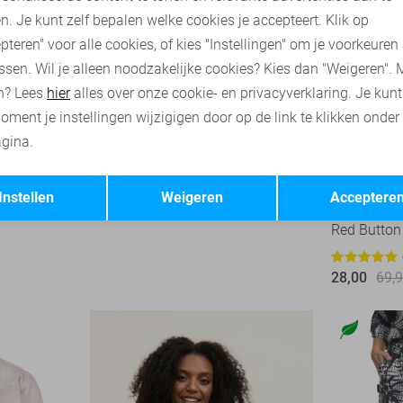
n. Je kunt zelf bepalen welke cookies je accepteert. Klik op
pteren" voor alle cookies, of kies "Instellingen" om je voorkeuren
ssen. Wil je alleen noodzakelijke cookies? Kies dan "Weigeren". 
n? Lees
hier
alles over onze cookie- en privacyverklaring. Je kun
oment je instellingen wijzigigen door op de link te klikken onder
gina.
Opslaan
Terug
-50%
Instellen
Weigeren
Acceptere
Red Button
28,00
69,