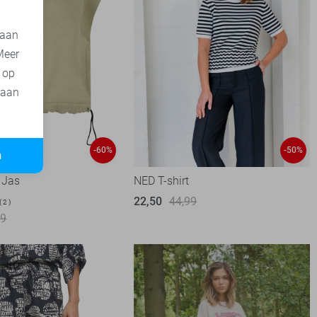
 aan
Meer
t op
 aan
-60%
-50%
n
 Jas
NED T-shirt
22,50
44,99
2
99