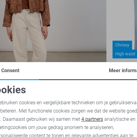
Chrissy
High waist
Red Button
Consent
Meer inform
30,00
75,
okies
oodzakelijke cookies
Personalisatie cookies
ebruiken cookies en vergelijkbare technieken om je gebruikserva
rbeteren. Met functionele cookies zorgen we dat de website goe
nalytische cookies
Marketing cookies
t. Daarnaast gebruiken wij samen met
4 partners
analytische en
etingcookies om jouw gedrag anoniem te analyseren,
sonaliseerde content te tonen en relevante advertenties aan te