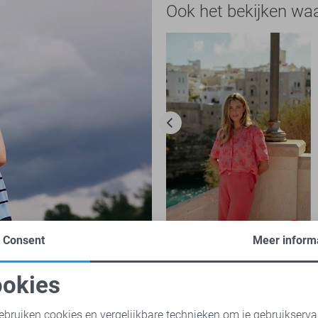
Ook het bekijken wa
-50%
Consent
Meer inform
C&S The Label Blouse
okies
30,00
59,99
oodzakelijke cookies
Personalisatie cookies
ebruiken cookies en vergelijkbare technieken om je gebruikserva