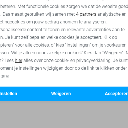
rbeteren. Met functionele cookies zorgen we dat de website goe
laLiza tops
LolaLiza t-shirts
Jacqueline de Yong blouses
O
nalytische cookies
Marketing cookies
t. Daarnaast gebruiken wij samen met
4 partners
analytische en
etingcookies om jouw gedrag anoniem te analyseren,
sonaliseerde content te tonen en relevante advertenties aan te
n. Je kunt zelf bepalen welke cookies je accepteert. Klik op
pteren" voor alle cookies, of kies "Instellingen" om je voorkeuren
ssen. Wil je alleen noodzakelijke cookies? Kies dan "Weigeren". 
n? Lees
hier
alles over onze cookie- en privacyverklaring. Je kun
oment je instellingen wijzigigen door op de link te klikken onder
gina.
Opslaan
Terug
Instellen
Weigeren
Acceptere