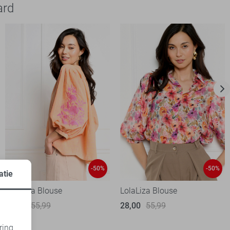
ard
-50%
-50%
atie
LolaLiza Blouse
LolaLiza Blouse
28,00
55,99
28,00
55,99
ring