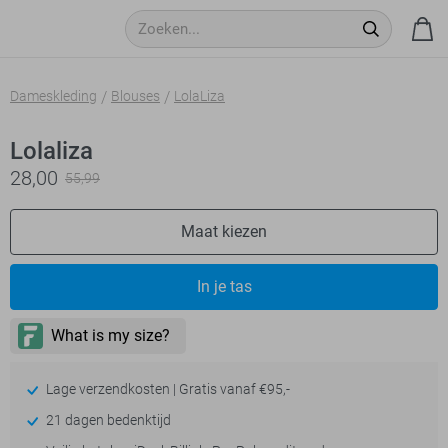
Dameskleding
Blouses
LolaLiza
Lolaliza
28,00
55,99
Maat kiezen
In je tas
Lage verzendkosten | Gratis vanaf €95,-
21 dagen bedenktijd