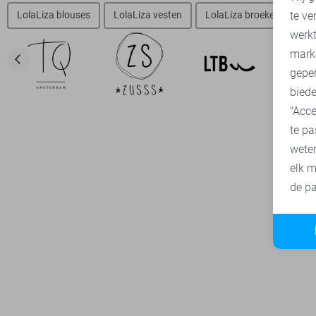
te ve
LolaLiza blouses
LolaLiza vesten
LolaLiza broeken
Lo
A
werk
mark
geper
biede
"Acce
te pa
wete
elk m
de pa