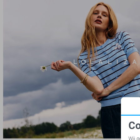
Co
N
Wij g