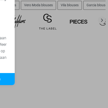
d
nly blouses
Vero Moda blouses
Vila blouses
Garcia blouse
 aan
Meer
t op
 aan
n