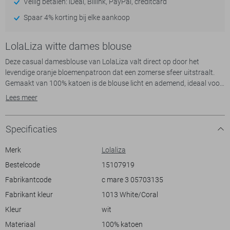
Veilig betalen: iDeal, Billink, PayPal, creditcard
Spaar 4% korting bij elke aankoop
LolaLiza witte dames blouse
Deze casual damesblouse van LolaLiza valt direct op door het
levendige oranje bloemenpatroon dat een zomerse sfeer uitstraalt.
Gemaakt van 100% katoen is de blouse licht en ademend, ideaal voor
warme dagen. De regular fit zorgt voor een comfortabele pasvorm,
Lees meer
terwijl de v-hals en knoopsluiting een elegante touch geven. Met
driekwart mouwen biedt deze blouse een perfecte balans tussen stijl
en comfort.
Specificaties
De blouse is veelzijdig en past zowel bij een ontspannen dagje uit als
bij een informeel diner. Combineer het met een lichte jeans of een witte
Merk
Lolaliza
broek voor een frisse, zomerse look. Dankzij de normale lengte en het
Bestelcode
15107919
vloeiende materiaal beweegt de blouse soepel met je mee en vormt
Fabrikantcode
c mare 3 05703135
het een stijlvolle keuze voor verschillende gelegenheden. Voeg deze
LolaLiza blouse toe aan je zomergarderobe en geniet van comfort
Fabrikant kleur
1013 White/Coral
zonder concessies aan stijl te doen.
Kleur
wit
Materiaal
100% katoen