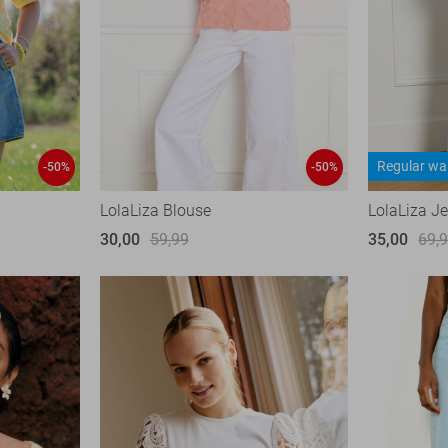
Regular wa
-50%
-50%
LolaLiza Blouse
LolaLiza J
30,00
59,99
35,00
69,