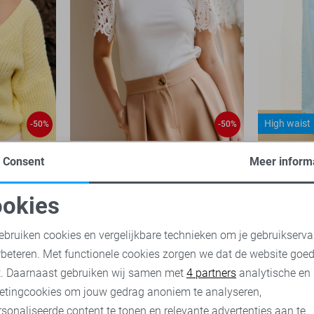
High waist
-50%
-50%
LolaLiza T-shirt
LolaLiza J
Consent
Meer inform
18,00
35,99
30,00
59,
okies
oodzakelijke cookies
Personalisatie cookies
ebruiken cookies en vergelijkbare technieken om je gebruikserva
rbeteren. Met functionele cookies zorgen we dat de website goe
nalytische cookies
Marketing cookies
t. Daarnaast gebruiken wij samen met
4 partners
analytische en
etingcookies om jouw gedrag anoniem te analyseren,
sonaliseerde content te tonen en relevante advertenties aan te