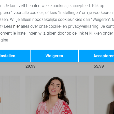
n. Je kunt zelf bepalen welke cookies je accepteert. Klik op
pteren" voor alle cookies, of kies "Instellingen" om je voorkeuren
ssen. Wil je alleen noodzakelijke cookies? Kies dan "Weigeren". 
n? Lees
hier
alles over onze cookie- en privacyverklaring. Je kun
oment je instellingen wijzigigen door op de link te klikken onder
gina.
Opslaan
Terug
Instellen
Weigeren
Acceptere
LolaLiza Top
LolaLiza Gi
29,99
55,99