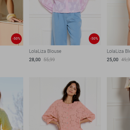
-50%
-50%
LolaLiza Blouse
LolaLiza B
28,00
55,99
25,00
49,