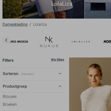
LolaLiza
Dameskleding
Lolaliza
Filters
Wis filters
Sorteren
Standaard
Standaard
Productgroep
€ laag-hoog
Blouses
€ hoog-laag
Broeken