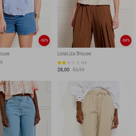
-50%
-50%
louse
LolaLiza Blouse
99
1
28,00
55,99