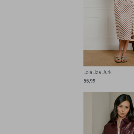
LolaLiza Jurk
55,99