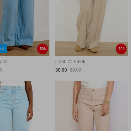
ist
-50%
-50%
eans
LolaLiza Broek
99
30,00
59,99