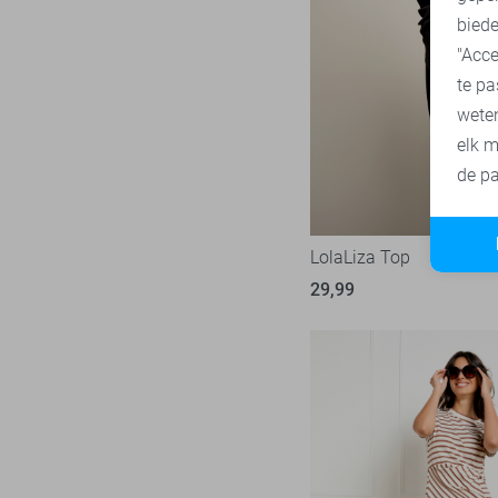
biede
SisterS point
272
"Acce
Studio Amaya
29
te pa
Superdry
1
wete
Tommy Jeans
80
elk m
Touch
de pa
23
TQ Amsterdam
43
Vero Moda
536
LolaLiza Top
Vila
444
29,99
Ydence
71
Zoso
234
Zusss
48