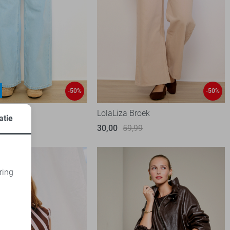
-50%
-50%
eans
LolaLiza Broek
atie
99
30,00
59,99
ring
d