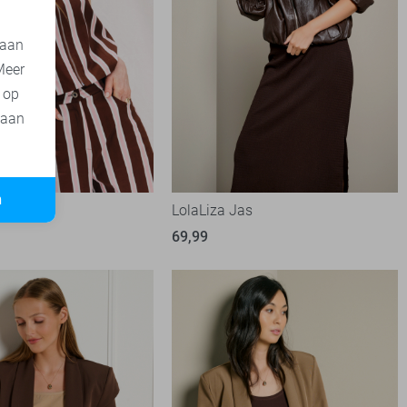
 aan
Meer
t op
 aan
n
let
LolaLiza Jas
69,99