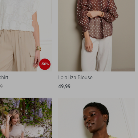
-50%
shirt
LolaLiza Blouse
99
49,99