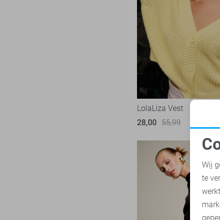
LTB
22
Mac
30
Malelions
18
Minus
14
NED
119
Noisy may
86
Nukus
46
LolaLiza Vest
Object
182
28,00
55,99
Only
985
Co
Pieces
283
N
Presly & Sun
15
Wij g
Red Button
171
te ve
A
Refined Department
47
werk
Rino & Pelle
mark
46
geper
Sans
7