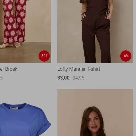
-50%
-6%
er Broek
Lofty Manner T-shirt
95
33,00
34,95