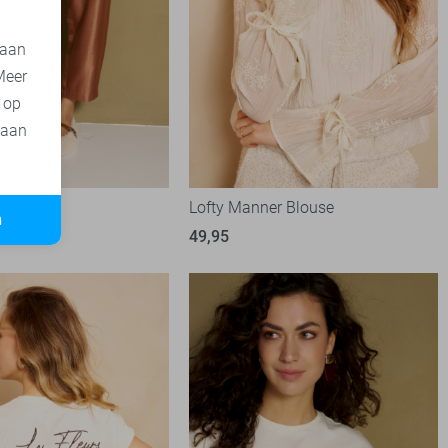
 aan
Meer
t op
 aan
er Broek
Lofty Manner Blouse
n
49,95