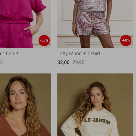
-50%
-60%
r T-shirt
Lofty Manner T-shirt
95
32,00
79,95