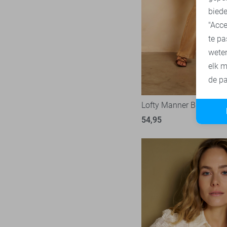
biede
SisterS point
273
"Acce
Studio Amaya
27
te pa
Superdry
3
wete
Tommy Jeans
78
elk m
Touch
de pa
23
TQ Amsterdam
43
Lofty Manner Broek
Vero Moda
537
54,95
Vila
439
Ydence
69
Zoso
232
Zusss
49