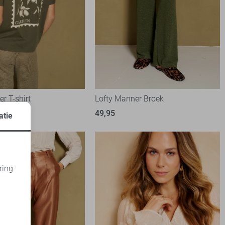
r T-shirt
Lofty Manner Broek
49,95
atie
ring
d