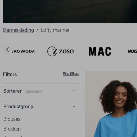
Dameskleding
Lofty manner
Filters
Wis filters
Sorteren
Standaard
Standaard
Productgroep
€ laag-hoog
Blouses
€ hoog-laag
Broeken