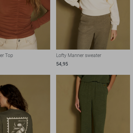
er Top
Lofty Manner sweater
54,95