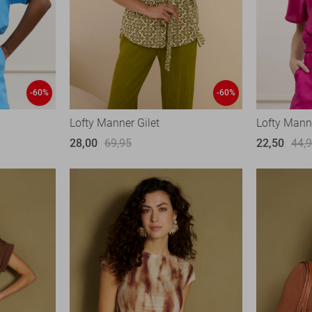
-60%
-60%
Lofty Manner Gilet
Lofty Manne
28,00
69,95
22,50
44,