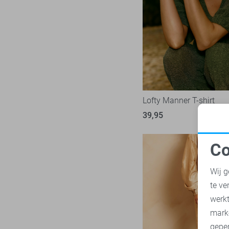
LTB
23
Mac
31
Malelions
18
Minus
14
NED
119
Noisy may
86
Nukus
Lofty Manner T-shirt
45
Object
39,95
181
Only
1009
Co
Pieces
281
N
Presly & Sun
15
Wij g
Red Button
170
te ve
A
Refined Department
46
werk
Rino & Pelle
mark
46
geper
Sans
7