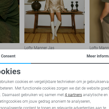
Lofty Manner Jas
Lofty Manne
99,95
34,95
Consent
Meer inform
okies
oodzakelijke cookies
Personalisatie cookies
ebruiken cookies en vergelijkbare technieken om je gebruikserva
rbeteren. Met functionele cookies zorgen we dat de website goe
nalytische cookies
Marketing cookies
t. Daarnaast gebruiken wij samen met
4 partners
analytische en
etingcookies om jouw gedrag anoniem te analyseren,
sonaliseerde content te tonen en relevante advertenties aan te