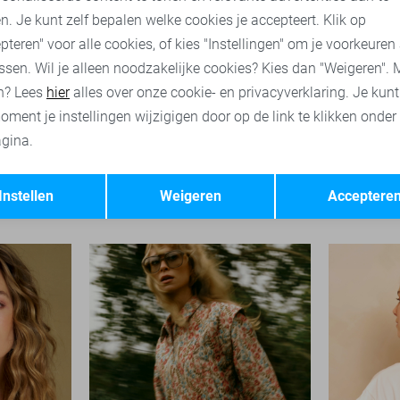
n. Je kunt zelf bepalen welke cookies je accepteert. Klik op
pteren" voor alle cookies, of kies "Instellingen" om je voorkeuren
ssen. Wil je alleen noodzakelijke cookies? Kies dan "Weigeren". 
n? Lees
hier
alles over onze cookie- en privacyverklaring. Je kun
oment je instellingen wijzigigen door op de link te klikken onder
gina.
Opslaan
Terug
Lofty Manner Gilet
Lofty Mann
Instellen
Weigeren
Acceptere
49,95
69,95