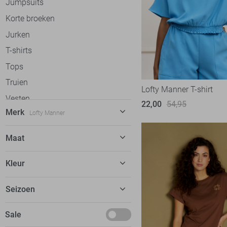
Jumpsuits
Korte broeken
Jurken
T-shirts
Tops
Truien
Lofty Manner T-shirt
Vesten
22,00
54,95
Merk
Lofty Manner
Gilets
Blazers
C&S The Label
57
Maat
Jassen
Calvin Klein
31
XS
Accessoires
Kleur
Cars
20
S
dfns
2
Beige
Seizoen
M
Donders
8
Blauw
L
Basics
Sale
EsQualo
52
Bruin
XL