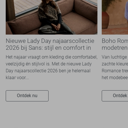
Nieuwe Lady Day najaarscollectie
Boho Rom
2026 bij Sans: stijl en comfort in
modetrend
travelkwaliteit
overal zie
Het najaar vraagt om kleding die comfortabel,
Van luchtige 
veelzijdig én stijlvol is. Met de nieuwe Lady
zachte kleure
Day najaarscollectie 2026 ben je helemaal
Romance tren
klaar voor...
het modebeel
Ontdek nu
Ontdek