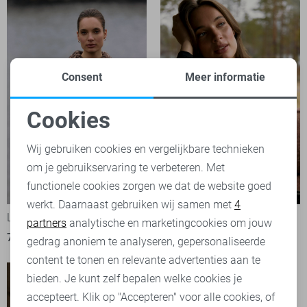
Consent
Meer informatie
Cookies
Noodzakelijke cookies
Wij gebruiken cookies en vergelijkbare technieken
om je gebruikservaring te verbeteren. Met
Personalisatie cookies
functionele cookies zorgen we dat de website goed
werkt. Daarnaast gebruiken wij samen met
4
Analytische cookies
Lady Day Vest
Lady Day Trui
partners
analytische en marketingcookies om jouw
79,95
79,95
Marketing cookies
gedrag anoniem te analyseren, gepersonaliseerde
content te tonen en relevante advertenties aan te
bieden. Je kunt zelf bepalen welke cookies je
accepteert. Klik op "Accepteren" voor alle cookies, of