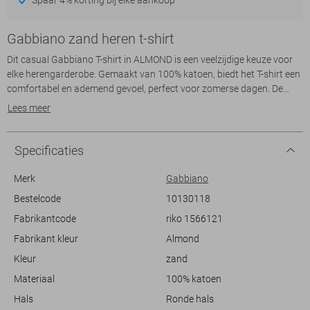
Gabbiano zand heren t-shirt
Dit casual Gabbiano T-shirt in ALMOND is een veelzijdige keuze voor
elke herengarderobe. Gemaakt van 100% katoen, biedt het T-shirt een
comfortabel en ademend gevoel, perfect voor zomerse dagen. De
regular fit zorgt voor een ontspannen silhouet zonder daarbij stijl in te
Lees meer
leveren. De ronde hals en korte mouwen maken dit T-shirt geschikt
voor informele uitstapjes, of je nu met vrienden afspreekt of een dagje
aan het strand doorbrengt.
Specificaties
De subtiele geborduurde details op de borst voegen een smaakvol
accent toe aan het eenvoudige ontwerp, waardoor het shirt net dat
Merk
Gabbiano
beetje extra krijgt. De natuurlijke ALMOND-kleur laat zich gemakkelijk
Bestelcode
10130118
combineren met verschillende tinten en stijlen, wat het een
Fabrikantcode
riko 1566121
uitstekende keuze maakt voor diverse gelegenheden. Combineer het
met jeans of shorts voor een ontspannen look, of draag het onder een
Fabrikant kleur
Almond
jasje voor een iets formelere setting. Wat je plannen ook zijn, met dit
Kleur
zand
Gabbiano T-shirt zie je er altijd stijlvol uit.
Materiaal
100% katoen
Hals
Ronde hals