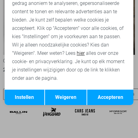
Marketing cookies
gedrag anoniem te analyseren, gepersonaliseerde
content te tonen en relevante advertenties aan te
bieden. Je kunt zelf bepalen welke cookies je
accepteert. Klik op "Accepteren" voor alle cookies, of
kies "Instellingen" om je voorkeuren aan te passen.
Wil je alleen noodzakelijke cookies? Kies dan
-20%
-50%
"Weigeren". Meer weten? Lees
hier
alles over onze
Cars T-shirt
Gabbiano T-shirt
cookie- en privacyverklaring. Je kunt op elk moment
23,95
29,99
25,00
49,99
je instellingen wijzigigen door op de link te klikken
onder aan de pagina.
Opslaan
Terug
Gabbiano SALE
Gabbiano overhemden
Gabbiano t-shirts
Instellen
Weigeren
Accepteren