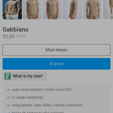
Gabbiano
20,00
39,99
Maat kiezen
In je tas
Lage verzendkosten | Gratis vanaf €95,-
21 dagen bedenktijd
Veilig betalen: iDeal, Billink, PayPal, creditcard
Spaar 4% korting bij elke aankoop