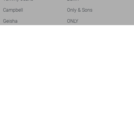
Campbell
Only & Sons
Geisha
ONLY
Lofty Manner
Zoso
Ydence
Vero Moda
Refined Department
Garcia
Sisters Point
Red Button
JDY
Fluresk
Harper & Yve
Object
Meld je aan voor onze nieuwsbrief
Meld je aan voor onze nieuwsbrief en profiteer als eerste van
acties!