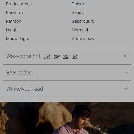
Productgroep
T-shirts
Pasvorm
Regular
Patroon
Geborduurd
Lengte
Normaal
Mouwlengte
Korte mouw
Wasvoorschrift
EAN codes
Winkelvoorraad