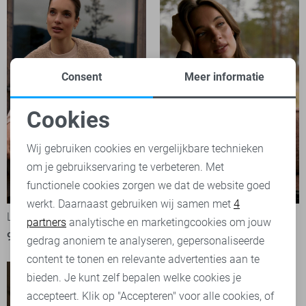
Consent
Meer informatie
Cookies
Noodzakelijke cookies
Wij gebruiken cookies en vergelijkbare technieken
om je gebruikservaring te verbeteren. Met
Personalisatie cookies
functionele cookies zorgen we dat de website goed
werkt. Daarnaast gebruiken wij samen met
4
Analytische cookies
Lady Day Gilet
Lady Day Trui
partners
analytische en marketingcookies om jouw
99,95
79,95
Marketing cookies
gedrag anoniem te analyseren, gepersonaliseerde
content te tonen en relevante advertenties aan te
bieden. Je kunt zelf bepalen welke cookies je
accepteert. Klik op "Accepteren" voor alle cookies, of