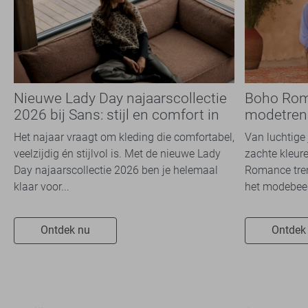
Nieuwe Lady Day najaarscollectie
Boho Rom
2026 bij Sans: stijl en comfort in
modetrend
travelkwaliteit
overal zie
Het najaar vraagt om kleding die comfortabel,
Van luchtige 
veelzijdig én stijlvol is. Met de nieuwe Lady
zachte kleure
Day najaarscollectie 2026 ben je helemaal
Romance tren
klaar voor...
het modebeel
Ontdek nu
Ontdek