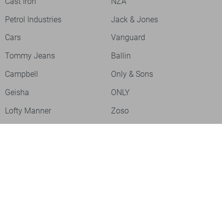
Cast Iron
NZA
Petrol Industries
Jack & Jones
Cars
Vanguard
Tommy Jeans
Ballin
Campbell
Only & Sons
Geisha
ONLY
Lofty Manner
Zoso
Ydence
Vero Moda
Refined Department
Garcia
Sisters Point
Red Button
JDY
Fluresk
Harper & Yve
Object