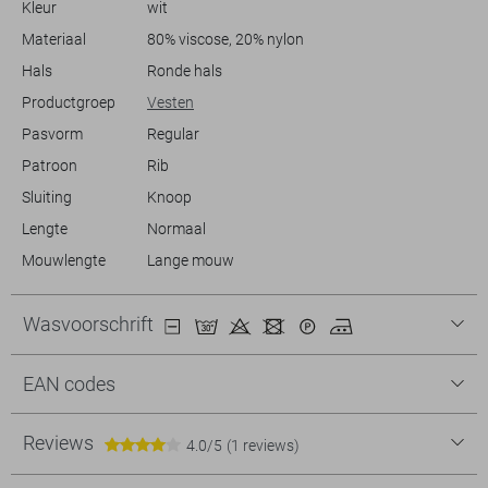
Kleur
wit
Ga voor een ongedwongen maar stijlvolle uitstraling met dit
bijzondere vest.
Materiaal
80% viscose, 20% nylon
Hals
Ronde hals
Productgroep
Vesten
Pasvorm
Regular
Patroon
Rib
Sluiting
Knoop
Lengte
Normaal
Mouwlengte
Lange mouw
Wasvoorschrift
EAN codes
Reviews
4.0/5
(1 reviews)