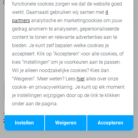
Ook het bekijken waard
functionele cookies zorgen we dat de website goed
werkt. Daarnaast gebruiken wij samen met
4
Analytische cookies
partners
analytische en marketingcookies om jouw
Marketing cookies
gedrag anoniem te analyseren, gepersonaliseerde
content te tonen en relevante advertenties aan te
bieden. Je kunt zelf bepalen welke cookies je
accepteert. Klik op "Accepteren" voor alle cookies, of
kies "Instellingen" om je voorkeuren aan te passen.
Wil je alleen noodzakelijke cookies? Kies dan
"Weigeren". Meer weten? Lees
hier
alles over onze
cookie- en privacyverklaring. Je kunt op elk moment
je instellingen wijzigigen door op de link te klikken
-50%
-60%
onder aan de pagina.
Jacqueline de Yong Vest
Vila Vest
Opslaan
Terug
20,00
39,99
13,20
32,99
Instellen
Weigeren
Accepteren