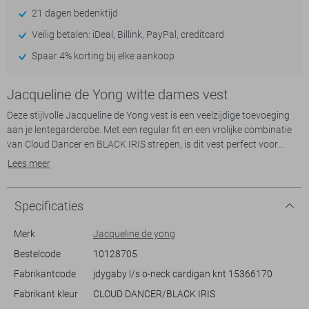
21 dagen bedenktijd
Veilig betalen: iDeal, Billink, PayPal, creditcard
Spaar 4% korting bij elke aankoop
Jacqueline de Yong witte dames vest
Deze stijlvolle Jacqueline de Yong vest is een veelzijdige toevoeging
aan je lentegarderobe. Met een regular fit en een vrolijke combinatie
van Cloud Dancer en BLACK IRIS strepen, is dit vest perfect voor
casual uitstapjes. De ronde hals en knoopsluiting met opvallende
Lees meer
knopen geven het vest een eigentijdse charme die je gemakkelijk kunt
stylen met diverse outfits. Het materiaal bestaat uit 80% viscose en
20% polyamide, wat zorgt voor een zachte en ademende ervaring,
Specificaties
ideaal voor de lente.
Merk
Jacqueline de yong
Het vest is ontworpen met lange mouwen en een normale lengte, wat
Bestelcode
10128705
zorgt voor een comfortabele pasvorm. Draag het over een lichte
Fabrikantcode
jdygaby l/s o-neck cardigan knt 15366170
blouse of een eenvoudig T-shirt voor een moeiteloos modieuze look.
Of je nu een ontspannen wandeling maakt of gezellig met vrienden
Fabrikant kleur
CLOUD DANCER/BLACK IRIS
afspreekt, dit vest voegt stijl en comfort toe aan je dagelijkse outfit.