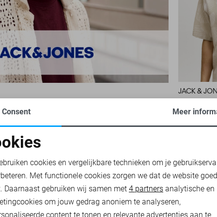
JACK & JO
20,00
39,
Consent
Meer inform
okies
oodzakelijke cookies
Personalisatie cookies
ebruiken cookies en vergelijkbare technieken om je gebruikserva
rbeteren. Met functionele cookies zorgen we dat de website goe
nalytische cookies
Marketing cookies
t. Daarnaast gebruiken wij samen met
4 partners
analytische en
etingcookies om jouw gedrag anoniem te analyseren,
sonaliseerde content te tonen en relevante advertenties aan te