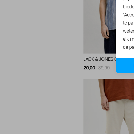
90
biede
Tommy Jeans
71
95
"Acce
Vanguard
218
XS
te pa
wete
S
elk m
M
de pa
L
JACK & JONES OVERHE
XL
20,00
39,99
XXL
XXXL