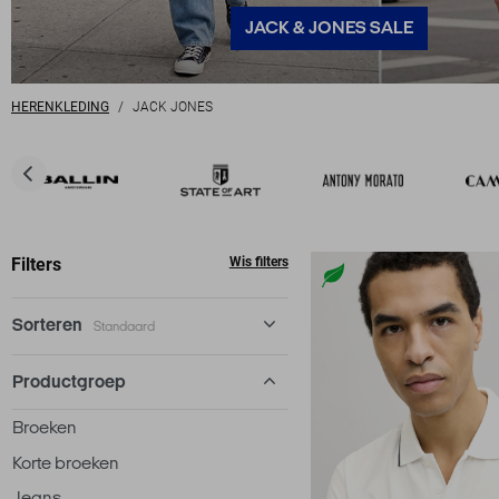
JACK & JONES SALE
HERENKLEDING
JACK JONES
Filters
Wis filters
Sorteren
Standaard
Standaard
Productgroep
€ laag-hoog
Broeken
€ hoog-laag
Korte broeken
Jeans