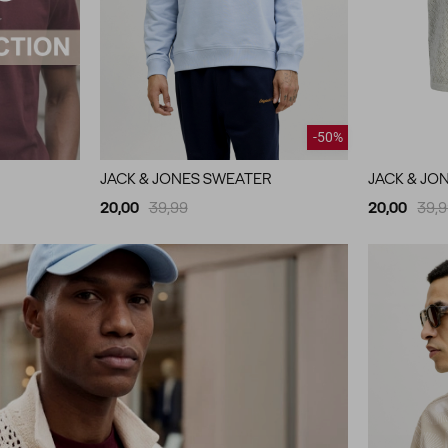
-50%
JACK & JONES SWEATER
JACK & JO
20,00
39,99
20,00
39,