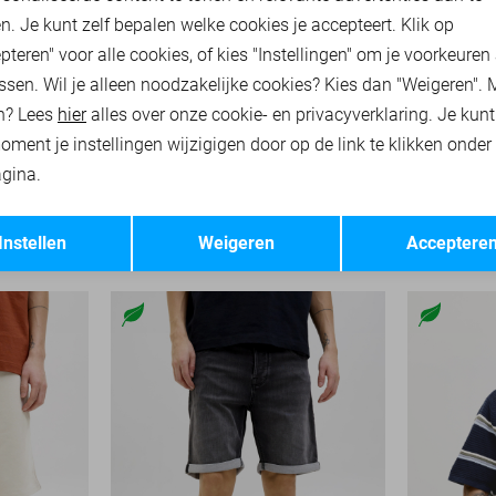
n. Je kunt zelf bepalen welke cookies je accepteert. Klik op
pteren" voor alle cookies, of kies "Instellingen" om je voorkeuren
ssen. Wil je alleen noodzakelijke cookies? Kies dan "Weigeren". 
n? Lees
hier
alles over onze cookie- en privacyverklaring. Je kun
oment je instellingen wijzigigen door op de link te klikken onder
-50%
-50%
gina.
Opslaan
MD
JACK & JONES T-SHIRT
JACK & JO
Terug
Instellen
Weigeren
Acceptere
10,00
19,99
16,00
39,9