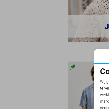
Zwart
33/32
NZA
28
33/34
Only & Sons
222
33/36
Petrol Industries
113
34/30
Pierre Cardin
28
34/32
PME legend
839
34/34
Presly & Sun
6
34/36
Pure H. Tico
37
36/32
Pure Path
44
36/34
Co
Red Temple
11
36/36
N
Replay
3
38/32
Wij g
RJ Bodywear
17
te ve
38/34
Sans
A
30
werk
80
State of Art
182
mark
85
Superdry
geper
111