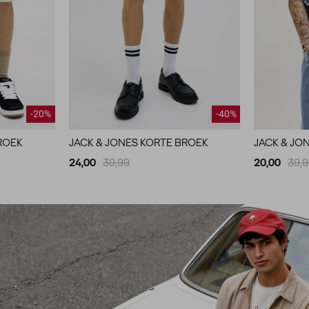
-20%
-40%
ROEK
JACK & JONES KORTE BROEK
JACK & JO
24,00
39,99
20,00
39,