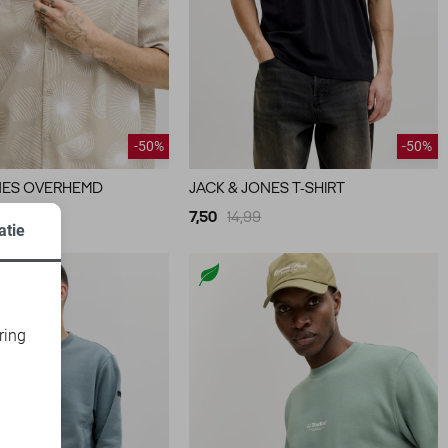
-50%
-50%
NES OVERHEMD
JACK & JONES T-SHIRT
99
7,50
14,99
atie
ring
d