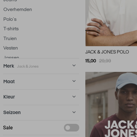
Overhemden
Polo`s
T-shirts
Truien
Vesten
JACK & JONES POLO
Jassen
15,00
29,99
Merk
Jack & Jones
Ondergoed
Loungewear
Alan Red
12
Maat
Accessoires
Antony Morato
72
105
Kleur
Ballin
58
27/32
Bjorn Borg
13
Beige
Seizoen
28/30
Calvin Klein
52
Blauw
28/32
Basics
Sale
Campbell
38
Bordeaux
28/34
Deals