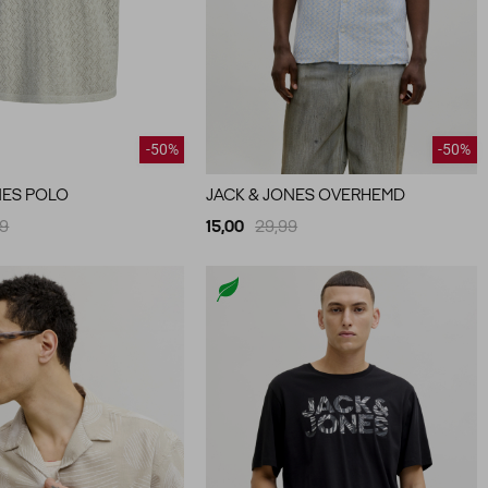
-50%
-50%
NES POLO
JACK & JONES OVERHEMD
99
15,00
29,99