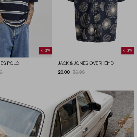
-50%
-50%
NES POLO
JACK & JONES OVERHEMD
99
20,00
39,99