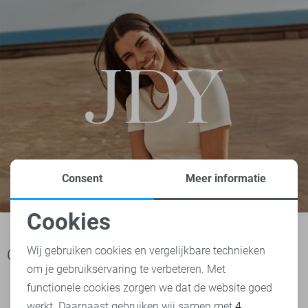
Consent
Meer informatie
Cookies
Noodzakelijke cookies
Wij gebruiken cookies en vergelijkbare technieken
Ook het bekijken waard
om je gebruikservaring te verbeteren. Met
Personalisatie cookies
functionele cookies zorgen we dat de website goed
werkt. Daarnaast gebruiken wij samen met
4
Analytische cookies