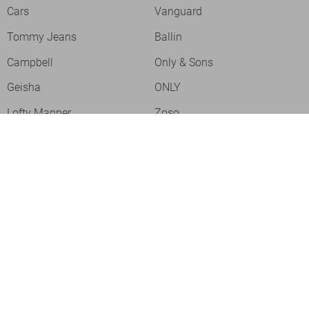
Cars
Vanguard
Tommy Jeans
Ballin
Campbell
Only & Sons
Geisha
ONLY
Lofty Manner
Zoso
Ydence
Vero Moda
Refined Department
Garcia
Sisters Point
Red Button
JDY
Fluresk
Harper & Yve
Object
Meld je aan voor onze nieuwsbrief
Meld je aan voor onze nieuwsbrief en profiteer als eerste van