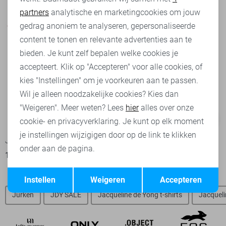
partners
analytische en marketingcookies om jouw
Marketing cookies
gedrag anoniem te analyseren, gepersonaliseerde
content te tonen en relevante advertenties aan te
bieden. Je kunt zelf bepalen welke cookies je
accepteert. Klik op "Accepteren" voor alle cookies, of
kies "Instellingen" om je voorkeuren aan te passen.
Wil je alleen noodzakelijke cookies? Kies dan
"Weigeren". Meer weten? Lees
hier
alles over onze
-50%
-50%
cookie- en privacyverklaring. Je kunt op elk moment
je instellingen wijzigigen door op de link te klikken
Jacqueline de Yong T-shirt
Jacqueline de Yong T-shirt
onder aan de pagina.
11,00
21,99
10,00
19,99
Opslaan
Terug
Instellen
Weigeren
Accepteren
Jurken
JDY SALE
Jacqueline de Yong t-shirts
Jacqueli