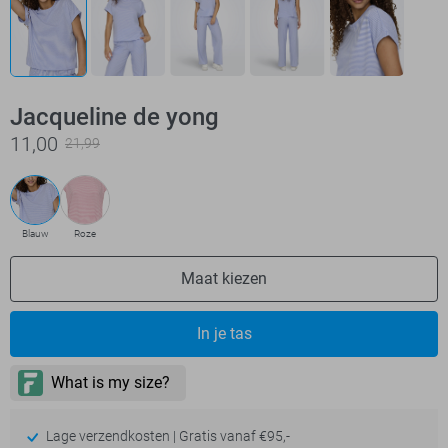
Jacqueline de yong
11,00
21,99
Blauw
Roze
Maat kiezen
In je tas
Lage verzendkosten | Gratis vanaf €95,-