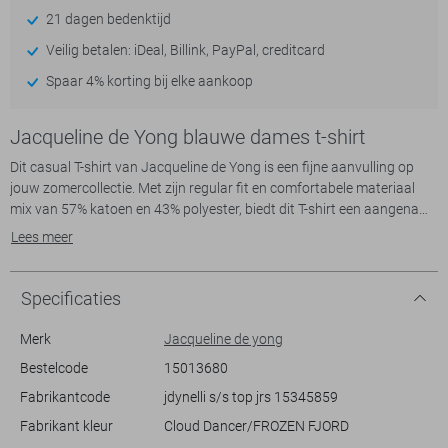
21 dagen bedenktijd
Veilig betalen: iDeal, Billink, PayPal, creditcard
Spaar 4% korting bij elke aankoop
Jacqueline de Yong blauwe dames t-shirt
Dit casual T-shirt van Jacqueline de Yong is een fijne aanvulling op
jouw zomercollectie. Met zijn regular fit en comfortabele materiaal
mix van 57% katoen en 43% polyester, biedt dit T-shirt een aangename
pasvorm en luchtigheid voor warme dagen. De subtiele streepjes in
Lees meer
het ontwerp geven een stijlvolle touch, terwijl de ronde hals en korte
mouwen zorgen voor een ontspannen, doch modieuze uitstraling.
Specificaties
De lichte kleurstelling met subtiele lijnen maakt het gemakkelijk om dit
T-shirt te combineren met verschillende outfits. Ideaal voor zowel een
Merk
Jacqueline de yong
dagje uit in de stad als een ontspannen middag in het park. Draag het
Bestelcode
15013680
met een comfortabele jeans of een luchtige rok voor een complete
Fabrikantcode
jdynelli s/s top jrs 15345859
zomerse look. Dankzij de normale lengte en het tijdloze design, is dit
Jacqueline de Yong T-shirt geschikt voor elke casual gelegenheid.
Fabrikant kleur
Cloud Dancer/FROZEN FJORD