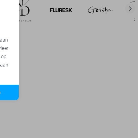
 aan
Meer
t op
 aan
n