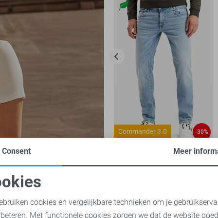
Commander 3.0
-30%
Consent
Meer inform
PME legend Jeans
84,00
119,99
okies
oodzakelijke cookies
Personalisatie cookies
ne de Yong broeken
Jacqueline de Yong truien
Jacqueline de Y
ebruiken cookies en vergelijkbare technieken om je gebruikserva
rbeteren. Met functionele cookies zorgen we dat de website goe