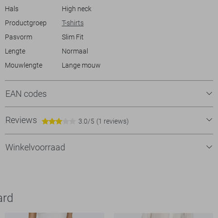
Hals
High neck
Productgroep
T-shirts
Pasvorm
Slim Fit
Lengte
Normaal
Mouwlengte
Lange mouw
EAN codes
Reviews
3.0/5
(1 reviews)
Winkelvoorraad
ard