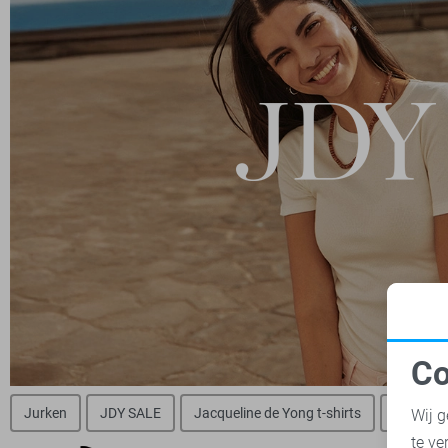
Co
N
Jurken
JDY SALE
Jacqueline de Yong t-shirts
Jacqueli
Wij g
te ve