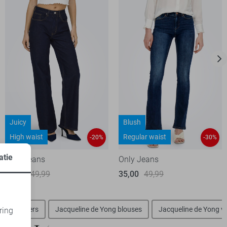
Juicy
Blush
High waist
Regular waist
-20%
-30%
atie
Only Jeans
Only Jeans
39,95
49,99
35,00
49,99
ong sweaters
Jacqueline de Yong blouses
Jacqueline de Yong v
ring
d