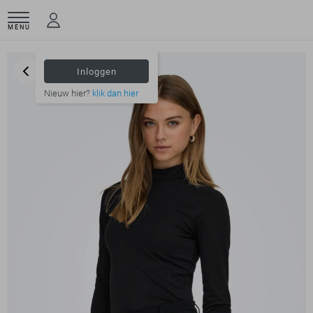
MENU
Inloggen
Nieuw hier?
klik dan hier