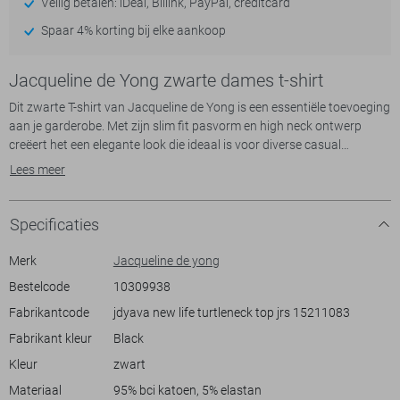
Veilig betalen: iDeal, Billink, PayPal, creditcard
Spaar 4% korting bij elke aankoop
Jacqueline de Yong zwarte dames t-shirt
Dit zwarte T-shirt van Jacqueline de Yong is een essentiële toevoeging
aan je garderobe. Met zijn slim fit pasvorm en high neck ontwerp
creëert het een elegante look die ideaal is voor diverse casual
gelegenheden. Gemaakt van 95% BCI katoen en 5% elastan, voelt het
Lees meer
T-shirt comfortabel aan op de huid en biedt het de juiste hoeveelheid
stretch voor een slank silhouet. Dit veelzijdige ontwerp met lange
mouwen zorgt ervoor dat je stijlvol voor de dag komt op zowel
Specificaties
kantoor als tijdens een ontspannen weekend.
Dankzij de subtiele details en het tijdloze ontwerp is het Jacqueline de
Merk
Jacqueline de yong
Yong T-shirt gemakkelijk te combineren met verschillende outfits. Of je
Bestelcode
10309938
het nu draagt met een nette pantalon voor een geraffineerde
Fabrikantcode
jdyava new life turtleneck top jrs 15211083
uitstraling of casual combineert met jeans voor een relaxte look, dit T-
shirt past zich moeiteloos aan elke stijl aan. De normaal vallende
Fabrikant kleur
Black
lengte maakt het bovendien een praktische keuze voor elk seizoen.
Kleur
zwart
Een perfecte match voor iedereen die houdt van stijl en comfort in één
kledingstuk.
Materiaal
95% bci katoen, 5% elastan