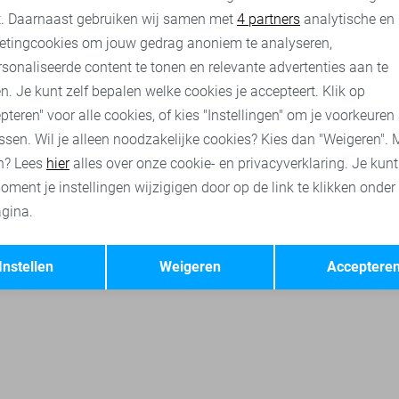
nalytische cookies
Marketing cookies
t. Daarnaast gebruiken wij samen met
4 partners
analytische en
etingcookies om jouw gedrag anoniem te analyseren,
sonaliseerde content te tonen en relevante advertenties aan te
n. Je kunt zelf bepalen welke cookies je accepteert. Klik op
pteren" voor alle cookies, of kies "Instellingen" om je voorkeuren
ssen. Wil je alleen noodzakelijke cookies? Kies dan "Weigeren". 
n? Lees
hier
alles over onze cookie- en privacyverklaring. Je kun
oment je instellingen wijzigigen door op de link te klikken onder
gina.
Opslaan
Terug
Instellen
Weigeren
Acceptere