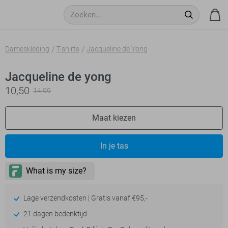
Dameskleding
T-shirts
Jacqueline de Yong
Jacqueline de yong
10,50
14,99
Maat kiezen
In je tas
Lage verzendkosten | Gratis vanaf €95,-
21 dagen bedenktijd