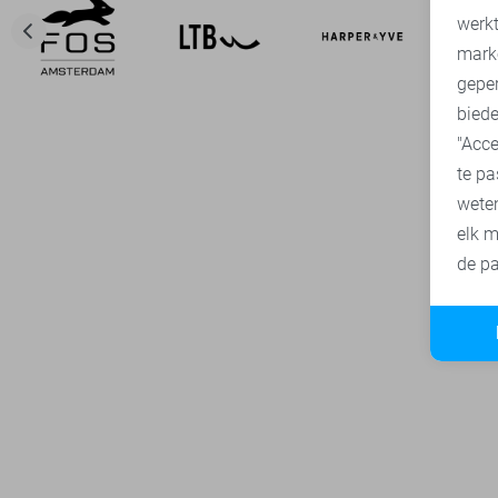
A
werk
mark
geper
biede
"Acce
te pa
wete
elk m
de pa