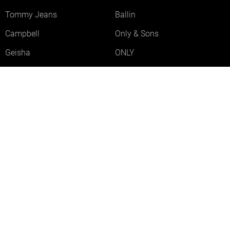
Tommy Jeans
Ballin
Campbell
Only & Sons
Geisha
ONLY
Lofty Manner
Zoso
Ydence
Vero Moda
Refined Department
Garcia
Sisters Point
Red Button
JDY
Fluresk
Harper & Yve
Object
Meld je aan voor onze nieuwsbrief
Meld je aan voor onze nieuwsbrief en profiteer als eerste van
acties!