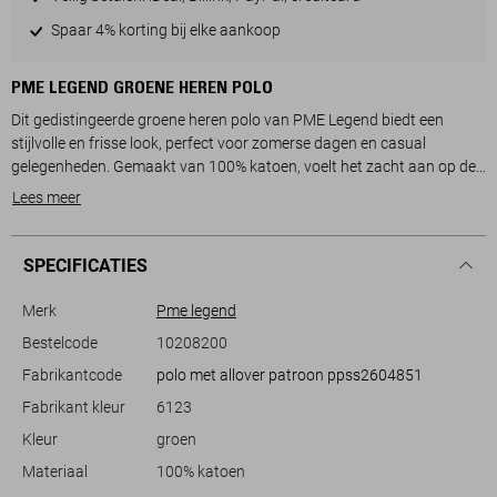
Spaar 4% korting bij elke aankoop
PME LEGEND GROENE HEREN POLO
Dit gedistingeerde groene heren polo van PME Legend biedt een
stijlvolle en frisse look, perfect voor zomerse dagen en casual
gelegenheden. Gemaakt van 100% katoen, voelt het zacht aan op de
huid, terwijl de regular fit pasvorm zorgt voor optimaal draagcomfort.
Lees meer
Het grafische patroon, gecombineerd met de rib kraag, geeft het
geheel een moderne uitstraling. De subtiele blinde knoopsluiting voegt
een extra verfijnd detail toe aan deze polo.
SPECIFICATIES
De PME Legend polo is een veelzijdige keuze die makkelijk te
combineren is met zowel een jeans als een korte broek, waardoor je
Merk
Pme legend
moeiteloos een casual-chique look creëert. Ideaal voor een
Bestelcode
10208200
ontspannen weekend of een informele bijeenkomst, deze polo houdt
Fabrikantcode
polo met allover patroon ppss2604851
je comfortabel en stijlvol. Dankzij de normale lengte en korte mouwen
is het een must-have voor je zomergarderobe. Voeg een vleugje klasse
Fabrikant kleur
6123
toe aan je dagelijkse outfits met deze duurzaam ontworpen polo.
Kleur
groen
Materiaal
100% katoen