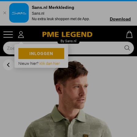
Sans.nl Merkkleding
Sans.nl
Download
Nu extra leuk shoppen met de App.
INLOGGEN
Nieuw hier?
klik dan hier