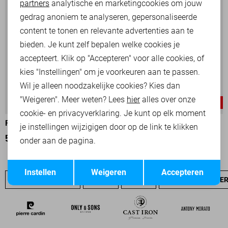
partners
analytische en marketingcookies om jouw
Marketing cookies
gedrag anoniem te analyseren, gepersonaliseerde
content te tonen en relevante advertenties aan te
bieden. Je kunt zelf bepalen welke cookies je
accepteert. Klik op "Accepteren" voor alle cookies, of
kies "Instellingen" om je voorkeuren aan te passen.
Wil je alleen noodzakelijke cookies? Kies dan
"Weigeren". Meer weten? Lees
hier
alles over onze
-30%
-50%
cookie- en privacyverklaring. Je kunt op elk moment
PME LEGEND POLO
PME LEGEND POLO
je instellingen wijzigigen door op de link te klikken
56,00
79,99
35,00
69,99
onder aan de pagina.
Opslaan
Terug
Instellen
Weigeren
Accepteren
PME LEGEND SALE
JEANS
NIEUW
PME LEGEND OVE