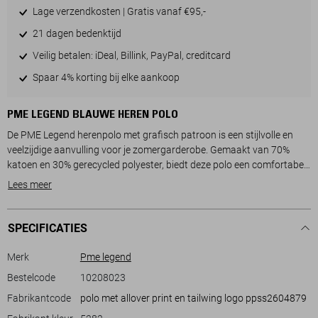
Lage verzendkosten | Gratis vanaf €95,-
21 dagen bedenktijd
Veilig betalen: iDeal, Billink, PayPal, creditcard
Spaar 4% korting bij elke aankoop
PME LEGEND BLAUWE HEREN POLO
De PME Legend herenpolo met grafisch patroon is een stijlvolle en
veelzijdige aanvulling voor je zomergarderobe. Gemaakt van 70%
katoen en 30% gerecycled polyester, biedt deze polo een comfortabele
en duurzame draagervaring. De regular fit zorgt voor een prettige
Lees meer
pasvorm die geschikt is voor diverse lichaamstypes. De rib kraag en
knoopsluiting geven een klassieke touch aan het moderne ontwerp.
Het opvallende grafische patroon in beige en zwart maakt de polo
SPECIFICATIES
geschikt voor informele en casual gelegenheden.
Merk
Pme legend
Deze PME Legend polo is een prima keuze voor de warme
Bestelcode
10208023
zomermaanden. Dankzij de korte mouwen en normaal gesneden
Fabrikantcode
polo met allover print en tailwing logo ppss2604879
lengte draagt de polo luchtig en comfortabel, ideaal voor een dagje uit
of een relaxte middag met vrienden. Het subtiele PME Legend logo