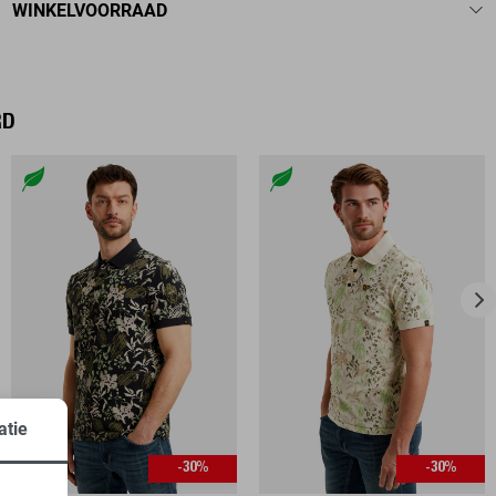
WINKELVOORRAAD
RD
atie
-30%
-30%