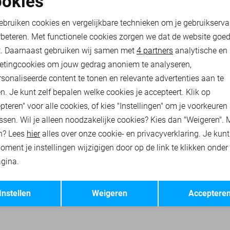
okies
PME LEGEND POLO
oodzakelijke cookies
Personalisatie cookies
ebruiken cookies en vergelijkbare technieken om je gebruikserva
35,00
69,99
rbeteren. Met functionele cookies zorgen we dat de website goe
nalytische cookies
Marketing cookies
t. Daarnaast gebruiken wij samen met
4 partners
analytische en
RHEMDEN
PME LEGEND T-SHIRTS
PME LEGEND POLO`S
etingcookies om jouw gedrag anoniem te analyseren,
sonaliseerde content te tonen en relevante advertenties aan te
n. Je kunt zelf bepalen welke cookies je accepteert. Klik op
pteren" voor alle cookies, of kies "Instellingen" om je voorkeuren
ssen. Wil je alleen noodzakelijke cookies? Kies dan "Weigeren". 
n? Lees
hier
alles over onze cookie- en privacyverklaring. Je kun
oment je instellingen wijzigigen door op de link te klikken onder
gina.
Opslaan
Terug
Instellen
Weigeren
Acceptere