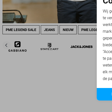
Co
N
Wij g
te ve
A
werk
PME LEGEND SALE
JEANS
NIEUW
PME LEGEND OVE
mark
geper
biede
"Acce
te pa
wete
elk m
de pa