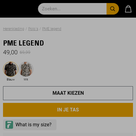
Herenkleding
Polo`s
PME legend
PME LEGEND
49,00
69,99
Blauw
Wit
MAAT KIEZEN
IN JE TAS