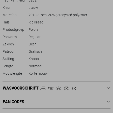
Fabrikant kleur
5282
voegt een verfijnd detail toe, terwijl de rib kraag zorgt voor een nette
Kleur
blauw
uitstraling. Combineer de polo met een lichte chino voor een casual
look, of met een donkere jeans voor een meer geklede stijl. Of je nu een
Materiaal
70% katoen, 30% gerecycled polyester
terrasje pakt of een wandeling maakt, met deze polo ben je altijd goed
Hals
Rib kraag
gekleed.
Productgroep
Polo`s
Pasvorm
Regular
Zakken
Geen
Patroon
Grafisch
Sluiting
Knoop
Lengte
Normaal
Mouwlengte
Korte mouw
WASVOORSCHRIFT
EAN CODES