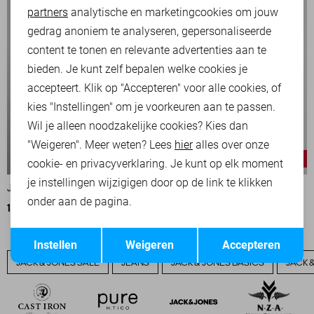
partners
analytische en marketingcookies om jouw
Marketing cookies
gedrag anoniem te analyseren, gepersonaliseerde
content te tonen en relevante advertenties aan te
bieden. Je kunt zelf bepalen welke cookies je
accepteert. Klik op "Accepteren" voor alle cookies, of
kies "Instellingen" om je voorkeuren aan te passen.
Wil je alleen noodzakelijke cookies? Kies dan
"Weigeren". Meer weten? Lees
hier
alles over onze
-20%
-20%
cookie- en privacyverklaring. Je kunt op elk moment
je instellingen wijzigigen door op de link te klikken
JACK & JONES T-SHIRT
JACK & JONES T-SHIRT
onder aan de pagina.
14,40
17,99
14,40
17,99
Opslaan
Terug
Instellen
Weigeren
Accepteren
JACK & JONES SALE
JEANS
JACK & JONES BASICS
JACK 