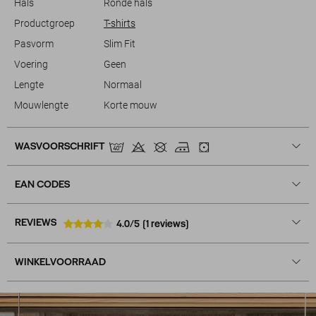
Hals
Ronde hals
Productgroep
T-shirts
Pasvorm
Slim Fit
Voering
Geen
Lengte
Normaal
Mouwlengte
Korte mouw
WASVOORSCHRIFT
EAN CODES
REVIEWS
4.0/5
(1 reviews)
WINKELVOORRAAD