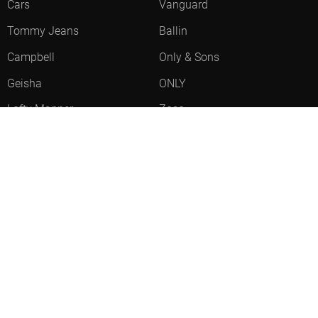
Cars
Vanguard
Tommy Jeans
Ballin
Campbell
Only & Sons
Geisha
ONLY
Lofty Manner
Zoso
Ydence
Vero Moda
Refined Department
Garcia
Sisters Point
Red Button
JDY
Fluresk
Harper & Yve
Object
Meld je aan voor onze nieuwsbrief
Meld je aan voor onze nieuwsbrief en profiteer als eerste van