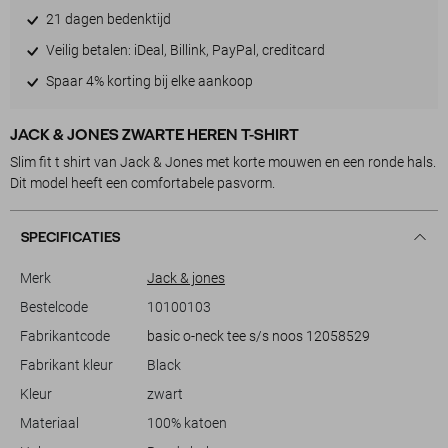
21 dagen bedenktijd
Veilig betalen: iDeal, Billink, PayPal, creditcard
Spaar 4% korting bij elke aankoop
JACK & JONES ZWARTE HEREN T-SHIRT
Slim fit t shirt van Jack & Jones met korte mouwen en een ronde hals.
Dit model heeft een comfortabele pasvorm.
SPECIFICATIES
Merk
Jack & jones
Bestelcode
10100103
Fabrikantcode
basic o-neck tee s/s noos 12058529
Fabrikant kleur
Black
Kleur
zwart
Materiaal
100% katoen