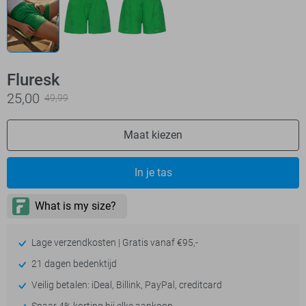
Fluresk
25,00
49,99
Maat kiezen
In je tas
Lage verzendkosten | Gratis vanaf €95,-
21 dagen bedenktijd
Veilig betalen: iDeal, Billink, PayPal, creditcard
Spaar 4% korting bij elke aankoop