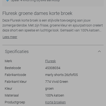
Fluresk groene dames korte broek
Deze Fluresk korte broek is een stijlvolle toevoeging aan jouw
zomergarderobe. Met zijn frisse, groene kleur en ajourpatroon creëert
deze short een speelse en luchtige look. Gemaakt van 100% katoen
voelt hij heerlijk zacht aan op de huid, perfect voor warme
Lees meer
zomerdagen. De elastische boord zorgt voor een comfortabele
pasvorm die zich gemakkelijk aanpast aan jouw taille, ideaal voor een
ontspannen dag in het park of een casual uitje met vrienden.
Specificaties
De regular fit en de normale lengte van deze damesbroek maken hem
Merk
Fluresk
veelzijdig en toegankelijk voor verschillende gelegenheden. De subtiele
Bestelcode
45308034
bloemendetails in het patroon geven een unieke twist aan de casual
Fabrikantcode
marly shorts 26zfof05
stijl. Of je nu kiest voor een wandeling langs het strand of een
middagje winkelen, deze korte broek biedt zowel comfort als stijl.
Fabrikant kleur
774 Vivid Green
Combineer hem gemakkelijk met een luchtig topje of een effen T-shirt
Kleur
groen
voor een moeiteloos chique uitstraling.
Materiaal
100% katoen
Productgroep
Korte broeken