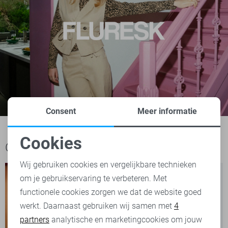
Consent
Meer informatie
Cookies
Ook het bekijken waard
Noodzakelijke cookies
Wij gebruiken cookies en vergelijkbare technieken
om je gebruikservaring te verbeteren. Met
Personalisatie cookies
functionele cookies zorgen we dat de website goed
werkt. Daarnaast gebruiken wij samen met
4
Analytische cookies
partners
analytische en marketingcookies om jouw