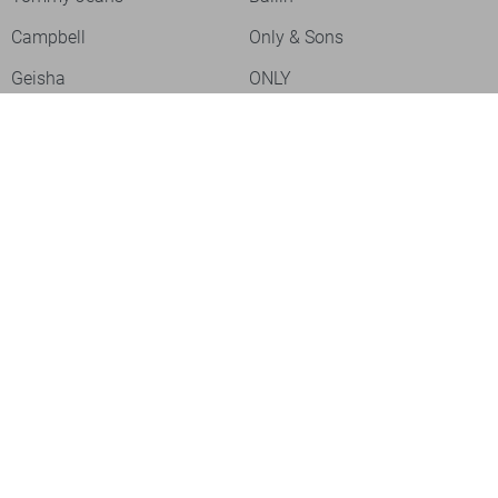
Campbell
Only & Sons
Geisha
ONLY
Lofty Manner
Zoso
Ydence
Vero Moda
Refined Department
Garcia
Sisters Point
Red Button
JDY
Fluresk
Harper & Yve
Object
Meld je aan voor onze nieuwsbrief
Meld je aan voor onze nieuwsbrief en profiteer als eerste van
acties!