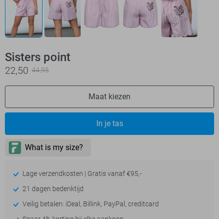
Sisters point
22,50
44,95
Maat kiezen
In je tas
Lage verzendkosten | Gratis vanaf €95,-
21 dagen bedenktijd
Veilig betalen: iDeal, Billink, PayPal, creditcard
Spaar 4% korting bij elke aankoop