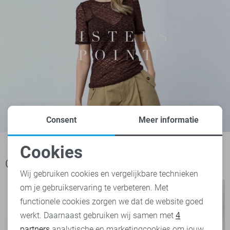
Consent
Meer informatie
Cookies
Noodzakelijke cookies
Ook het bekijken waard
Wij gebruiken cookies en vergelijkbare technieken
om je gebruikservaring te verbeteren. Met
Personalisatie cookies
functionele cookies zorgen we dat de website goed
werkt. Daarnaast gebruiken wij samen met
4
Analytische cookies
partners
analytische en marketingcookies om jouw