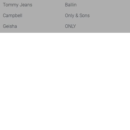
Tommy Jeans
Ballin
Campbell
Only & Sons
Geisha
ONLY
Lofty Manner
Zoso
Ydence
Vero Moda
Refined Department
Garcia
Sisters Point
Red Button
JDY
Fluresk
Harper & Yve
Object
Meld je aan voor onze nieuwsbrief
Meld je aan voor onze nieuwsbrief en profiteer als eerste van
acties!