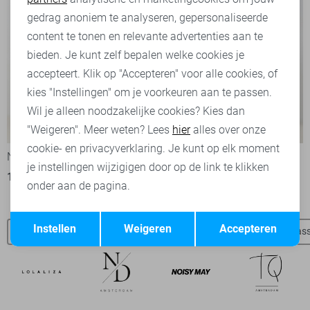
Marketing cookies
gedrag anoniem te analyseren, gepersonaliseerde
content te tonen en relevante advertenties aan te
bieden. Je kunt zelf bepalen welke cookies je
accepteert. Klik op "Accepteren" voor alle cookies, of
kies "Instellingen" om je voorkeuren aan te passen.
Wil je alleen noodzakelijke cookies? Kies dan
-50%
-50%
"Weigeren". Meer weten? Lees
hier
alles over onze
cookie- en privacyverklaring. Je kunt op elk moment
Noisy may Korte broek
Noisy may Korte broek
je instellingen wijzigigen door op de link te klikken
13,50
26,99
13,50
26,99
onder aan de pagina.
Opslaan
Terug
Instellen
Weigeren
Accepteren
SisterS point t-shirts
SisterS point blouses
SisterS point jas