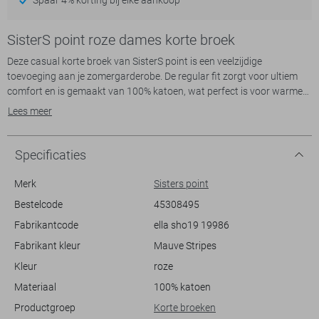
SisterS point roze dames korte broek
Deze casual korte broek van SisterS point is een veelzijdige
toevoeging aan je zomergarderobe. De regular fit zorgt voor ultiem
comfort en is gemaakt van 100% katoen, wat perfect is voor warme
dagen. De lichtroze kleur met wit streepje geeft een frisse uitstraling
Lees meer
en de geborduurde bloemenpatronen op de zakken voegen een speels
detail toe. Het strikkoord in de taille biedt niet alleen een praktische
sluiting, maar accentueert ook de comfortabele pasvorm.
Specificaties
Met de normale lengte en de elegante scallop-rand aan de zoom is
Merk
Sisters point
deze korte broek ideaal voor diverse gelegenheden. Draag hem met
Bestelcode
45308495
een luchtige top voor een dagje strand of combineer met een nette
Fabrikantcode
ella sho19 19986
blouse voor een casual lunchafspraak. De steekzakken zijn handig
voor het opbergen van kleine essentials. Of je nu een dagje in de stad
Fabrikant kleur
Mauve Stripes
hebt of ontspant in een park, deze korte broek staat garant voor stijl
Kleur
roze
en comfort.
Materiaal
100% katoen
Productgroep
Korte broeken