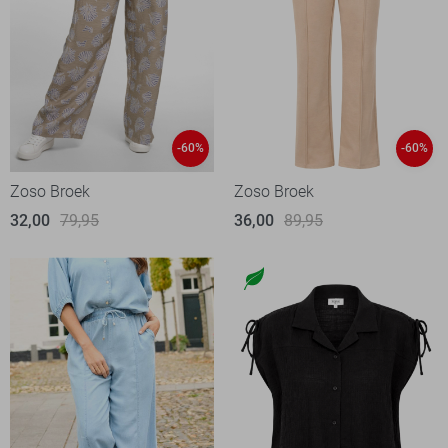
-60%
-60%
Zoso Broek
Zoso Broek
32,00
79,95
36,00
89,95