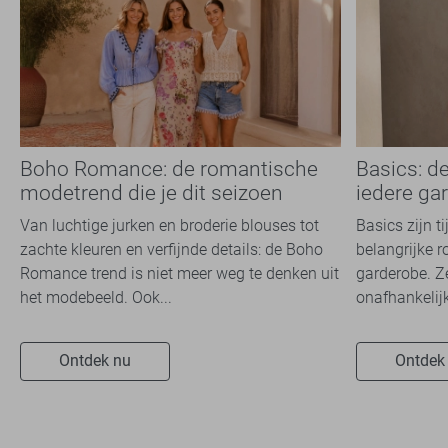
Boho Romance: de romantische
Basics: d
modetrend die je dit seizoen
iedere ga
overal ziet
Van luchtige jurken en broderie blouses tot
Basics zijn t
zachte kleuren en verfijnde details: de Boho
belangrijke r
Romance trend is niet meer weg te denken uit
garderobe. Z
het modebeeld. Ook...
onafhankelijk
Ontdek nu
Ontdek