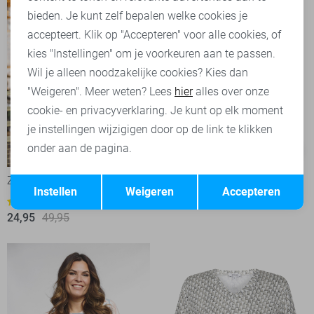
bieden. Je kunt zelf bepalen welke cookies je
accepteert. Klik op "Accepteren" voor alle cookies, of
kies "Instellingen" om je voorkeuren aan te passen.
Wil je alleen noodzakelijke cookies? Kies dan
"Weigeren". Meer weten? Lees
hier
alles over onze
cookie- en privacyverklaring. Je kunt op elk moment
je instellingen wijzigigen door op de link te klikken
onder aan de pagina.
-50%
-50%
Opslaan
Terug
Zoso T-shirt
Zoso T-shirt
Instellen
Weigeren
Accepteren
24,95
49,95
1
24,95
49,95