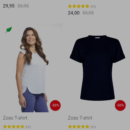
29,95
59,95
1
24,00
59,95
-50%
-50%
Zoso T-shirt
Zoso T-shirt
1
1