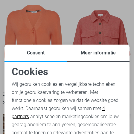
Consent
Meer informatie
Cookies
Noodzakelijke cookies
-50%
-50%
Wij gebruiken cookies en vergelijkbare technieken
om je gebruikservaring te verbeteren. Met
Personalisatie cookies
Zoso Vest
Zoso Blouse
functionele cookies zorgen we dat de website goed
39,95
79,95
44,95
89,95
werkt. Daarnaast gebruiken wij samen met
4
Analytische cookies
partners
analytische en marketingcookies om jouw
Marketing cookies
gedrag anoniem te analyseren, gepersonaliseerde
content te tonen en relevante advertenties aan te