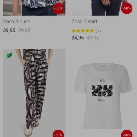
-50%
-50%
Zoso Blouse
Zoso T-shirt
39,95
79,95
1
24,95
49,95
-50%
-50%