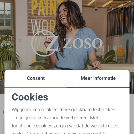
Consent
Meer informatie
Cookies
Noodzakelijke cookies
Wij gebruiken cookies en vergelijkbare technieken
Ook het bekijken waard
om je gebruikservaring te verbeteren. Met
Personalisatie cookies
functionele cookies zorgen we dat de website goed
werkt. Daarnaast gebruiken wij samen met
4
Analytische cookies