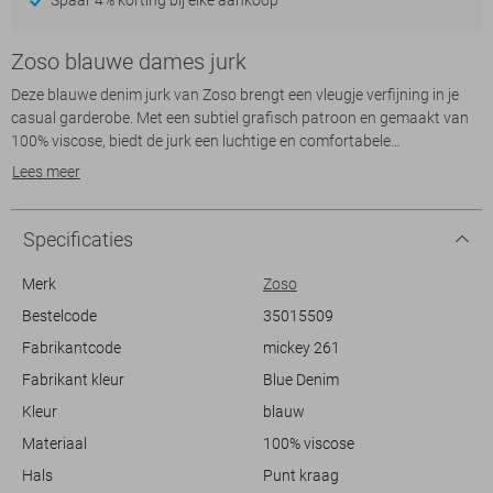
Zoso blauwe dames jurk
Deze blauwe denim jurk van Zoso brengt een vleugje verfijning in je
casual garderobe. Met een subtiel grafisch patroon en gemaakt van
100% viscose, biedt de jurk een luchtige en comfortabele
draagervaring. De regular fit zorgt voor een flatterend silhouet dat
Lees meer
zowel stijlvol als ontspannen aanvoelt. De ontwerpdetails zoals de
klassieke puntkraag en knoopsluiting voegen een tijdloze charme toe
aan het geheel. De korte mouwen maken het een perfecte keuze voor
Specificaties
warme zomerdagen.
Merk
Zoso
Dankzij de lange lengte en het elegante ontwerp is deze Zoso jurk een
Bestelcode
35015509
veelzijdig kledingstuk dat zich moeiteloos aanpast aan verschillende
Fabrikantcode
mickey 261
gelegenheden. Of je nu een dagje uitplant of een informele
bijeenkomst hebt, deze jurk biedt een moeiteloze stijl. Combineer hem
Fabrikant kleur
Blue Denim
met sandalen voor een relaxte strandlook of draag hem met stijlvolle
Kleur
blauw
accessoires voor een diner in de stad. De jurk is een perfecte balans
Materiaal
100% viscose
Meer informatie:
Hals
Punt kraag