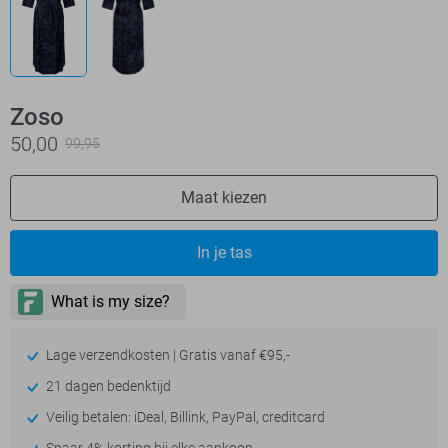
Zoso
50,00
99,95
Maat kiezen
In je tas
Lage verzendkosten | Gratis vanaf €95,-
21 dagen bedenktijd
Veilig betalen: iDeal, Billink, PayPal, creditcard
Spaar 4% korting bij elke aankoop