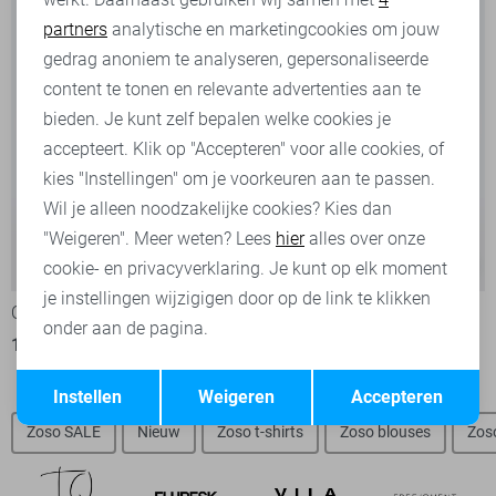
partners
analytische en marketingcookies om jouw
Marketing cookies
gedrag anoniem te analyseren, gepersonaliseerde
content te tonen en relevante advertenties aan te
bieden. Je kunt zelf bepalen welke cookies je
accepteert. Klik op "Accepteren" voor alle cookies, of
kies "Instellingen" om je voorkeuren aan te passen.
Wil je alleen noodzakelijke cookies? Kies dan
"Weigeren". Meer weten? Lees
hier
alles over onze
-50%
-50%
cookie- en privacyverklaring. Je kunt op elk moment
je instellingen wijzigigen door op de link te klikken
Only Jurk
Only Jurk
onder aan de pagina.
17,50
34,99
25,00
49,99
Opslaan
Terug
Instellen
Weigeren
Accepteren
Zoso SALE
Nieuw
Zoso t-shirts
Zoso blouses
Zos