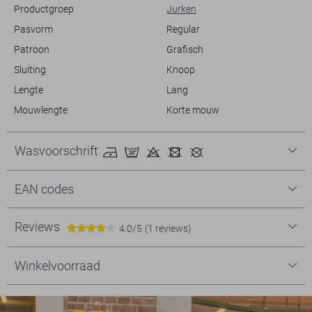
De totale lengte is 130 cm bij maat S.
Productgroep
Jurken
Pasvorm
Regular
Patroon
Grafisch
Sluiting
Knoop
Lengte
Lang
Mouwlengte
Korte mouw
Wasvoorschrift
EAN codes
Reviews
4.0/5
(1 reviews)
Winkelvoorraad