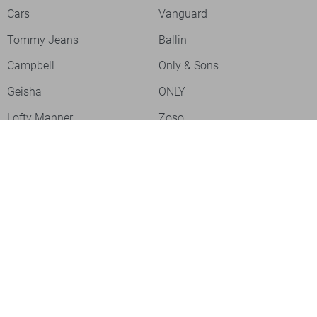
Cars
Vanguard
Tommy Jeans
Ballin
Campbell
Only & Sons
Geisha
ONLY
Lofty Manner
Zoso
Ydence
Vero Moda
Refined Department
Garcia
Sisters Point
Red Button
JDY
Fluresk
Harper & Yve
Object
Meld je aan voor onze nieuwsbrief
Meld je aan voor onze nieuwsbrief en profiteer als eerste van