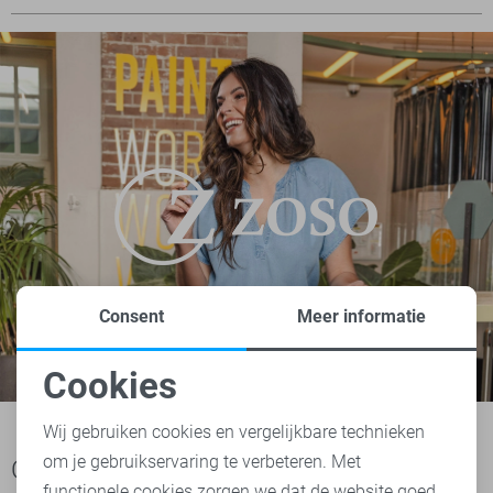
Consent
Meer informatie
Cookies
Noodzakelijke cookies
Wij gebruiken cookies en vergelijkbare technieken
om je gebruikservaring te verbeteren. Met
Personalisatie cookies
Ook het bekijken waard
functionele cookies zorgen we dat de website goed