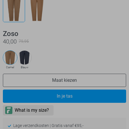
Zoso
40,00
79,95
Camel
Blauw
Maat kiezen
In je tas
Lage verzendkosten | Gratis vanaf €95,-