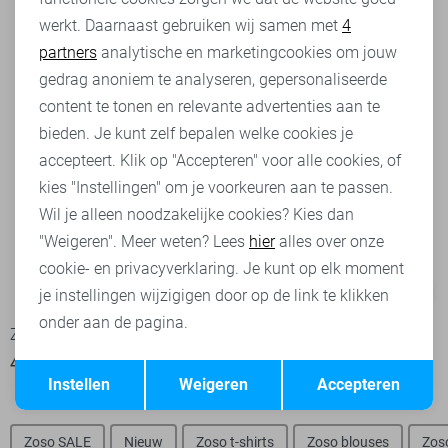
werkt. Daarnaast gebruiken wij samen met
4
Analytische cookies
partners
analytische en marketingcookies om jouw
Marketing cookies
gedrag anoniem te analyseren, gepersonaliseerde
content te tonen en relevante advertenties aan te
bieden. Je kunt zelf bepalen welke cookies je
accepteert. Klik op "Accepteren" voor alle cookies, of
kies "Instellingen" om je voorkeuren aan te passen.
Wil je alleen noodzakelijke cookies? Kies dan
"Weigeren". Meer weten? Lees
hier
alles over onze
cookie- en privacyverklaring. Je kunt op elk moment
-50%
-50%
je instellingen wijzigigen door op de link te klikken
onder aan de pagina.
Zoso Broek
Zoso Broek
40,00
79,95
37,50
74,95
Opslaan
Terug
Instellen
Weigeren
Accepteren
Zoso SALE
Nieuw
Zoso t-shirts
Zoso blouses
Zos