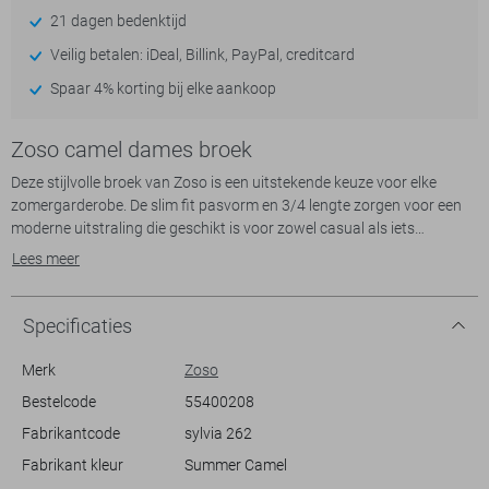
21 dagen bedenktijd
Veilig betalen: iDeal, Billink, PayPal, creditcard
Spaar 4% korting bij elke aankoop
Zoso camel dames broek
Deze stijlvolle broek van Zoso is een uitstekende keuze voor elke
zomergarderobe. De slim fit pasvorm en 3/4 lengte zorgen voor een
moderne uitstraling die geschikt is voor zowel casual als iets
formelere gelegenheden. De broek is gemaakt van een comfortabele
Lees meer
mix van 80% polyamide en 20% elastan, ideaal voor warme dagen. De
elastische boord met een decoratieve streep in blauw, oranje en wit
biedt een modieuze touch en zorgt voor extra draaggemak.
Specificaties
Met praktische steekzakken en een regular waist sluiting biedt deze
broek niet alleen stijl, maar ook functionaliteit. Het casual ontwerp
Merk
Zoso
maakt het gemakkelijk om te combineren met een eenvoudig T-shirt
Bestelcode
55400208
voor een ontspannen dagje uit of een nette blouse voor een zomerse
Fabrikantcode
sylvia 262
avond. Deze Zoso broek is perfect voor zowel informele
bijeenkomsten als ontspannen middagen. Voeg deze veelzijdige broek
Fabrikant kleur
Summer Camel
toe aan je collectie voor een tijdloze maar trendy look.