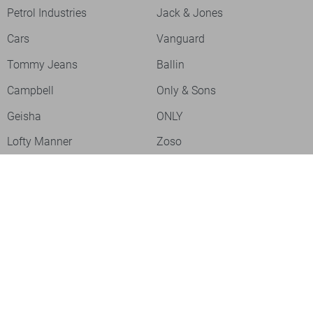
Petrol Industries
Jack & Jones
Cars
Vanguard
Tommy Jeans
Ballin
Campbell
Only & Sons
Geisha
ONLY
Lofty Manner
Zoso
Ydence
Vero Moda
Refined Department
Garcia
Sisters Point
Red Button
JDY
Fluresk
Harper & Yve
Object
Meld je aan voor onze nieuwsbrief