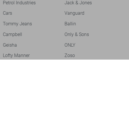
Petrol Industries
Jack & Jones
Cars
Vanguard
Tommy Jeans
Ballin
Campbell
Only & Sons
Geisha
ONLY
Lofty Manner
Zoso
Ydence
Vero Moda
Refined Department
Garcia
Sisters Point
Red Button
JDY
Fluresk
Harper & Yve
Object
Meld je aan voor onze nieuwsbrief