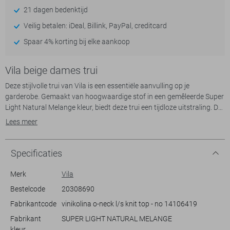
21 dagen bedenktijd
Veilig betalen: iDeal, Billink, PayPal, creditcard
Spaar 4% korting bij elke aankoop
Vila beige dames trui
Deze stijlvolle trui van Vila is een essentiële aanvulling op je
garderobe. Gemaakt van hoogwaardige stof in een gemêleerde Super
Light Natural Melange kleur, biedt deze trui een tijdloze uitstraling. De
ronde hals met subtiele, golvende boorddetails geeft een verfijnde
Lees meer
touch aan het geheel. Met zijn regular fit en normale lengte is de trui
comfortabel en veelzijdig, perfect voor zowel casual als meer geklede
gelegenheden.
Specificaties
De Vila trui is ideaal voor dames die op zoek zijn naar een combinatie
Merk
Vila
van stijl en comfort. De lange mouwen en de gemêleerde stof zorgen
Bestelcode
20308690
voor een warme en knusse ervaring, geschikt voor elk seizoen. Of je
Fabrikantcode
vinikolina o-neck l/s knit top - no 14106419
het nu draagt met een spijkerbroek voor een relaxed weekend of
combineert met een rok voor een meer formele look, deze duurzame
Fabrikant
SUPER LIGHT NATURAL MELANGE
trui past altijd bij jouw stijl. Dankzij zijn eigentijdse design en zachte
kleur