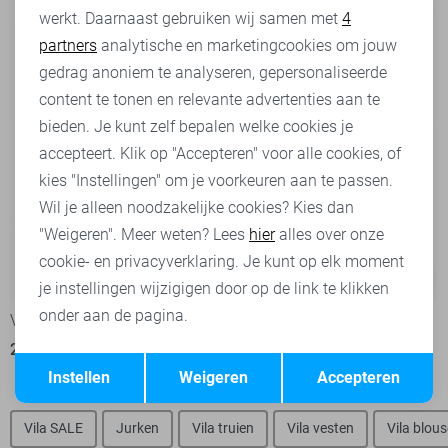
werkt. Daarnaast gebruiken wij samen met
4
Analytische cookies
partners
analytische en marketingcookies om jouw
Marketing cookies
gedrag anoniem te analyseren, gepersonaliseerde
content te tonen en relevante advertenties aan te
bieden. Je kunt zelf bepalen welke cookies je
accepteert. Klik op "Accepteren" voor alle cookies, of
kies "Instellingen" om je voorkeuren aan te passen.
Wil je alleen noodzakelijke cookies? Kies dan
"Weigeren". Meer weten? Lees
hier
alles over onze
cookie- en privacyverklaring. Je kunt op elk moment
-30%
-50%
je instellingen wijzigigen door op de link te klikken
onder aan de pagina.
Vila Trui
Vila Trui
24,50
34,99
16,50
32,99
Opslaan
Terug
Instellen
Weigeren
Accepteren
Vila SALE
Jurken
Vila truien
Vila vesten
Vila blou