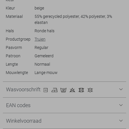
textuur is het een betrouwbare keuze voor elke dag.
Kleur
beige
Materiaal
55% gerecycled polyester, 42% polyester, 3%
elastan
Hals
Ronde hals
Productgroep
Truien
Pasvorm
Regular
Patroon
Gemeleerd
Lengte
Normaal
Mouwlengte
Lange mouw
Wasvoorschrift
EAN codes
Winkelvoorraad