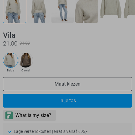
Vila
21,00
34,99
Beige
Camel
Maat kiezen
In je tas
Lage verzendkosten | Gratis vanaf €95,-