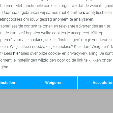
rbeteren. Met functionele cookies zorgen we dat de website goe
ses
Vila t-shirts
Vila jassen
Vila broeken
Vila tops
nalytische cookies
Marketing cookies
t. Daarnaast gebruiken wij samen met
4 partners
analytische en
etingcookies om jouw gedrag anoniem te analyseren,
sonaliseerde content te tonen en relevante advertenties aan te
n. Je kunt zelf bepalen welke cookies je accepteert. Klik op
pteren" voor alle cookies, of kies "Instellingen" om je voorkeuren
ssen. Wil je alleen noodzakelijke cookies? Kies dan "Weigeren". 
n? Lees
hier
alles over onze cookie- en privacyverklaring. Je kun
oment je instellingen wijzigigen door op de link te klikken onder
gina.
Opslaan
Terug
Instellen
Weigeren
Acceptere