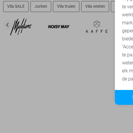
te ve
Vila SALE
Jurken
Vila truien
Vila vesten
Vila blou
A
werk
mark
geper
biede
"Acce
te pa
wete
elk m
de pa