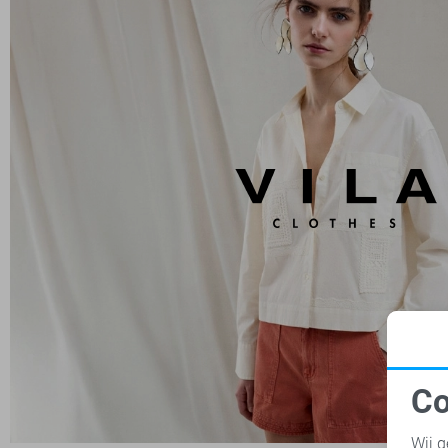
Co
N
Wij g