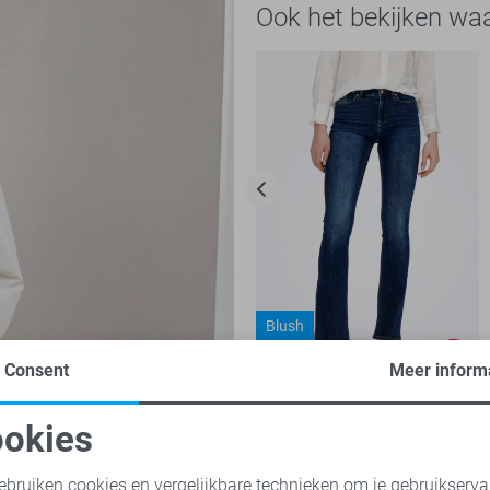
Ook het bekijken wa
Blush
Regular waist
-30%
Consent
Meer inform
Only Jeans
okies
35,00
49,99
oodzakelijke cookies
Personalisatie cookies
ebruiken cookies en vergelijkbare technieken om je gebruikserva