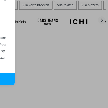
d
Vila jurken
Vila korte broeken
Vila rokken
Vila blazers
 aan
Meer
t op
 aan
n