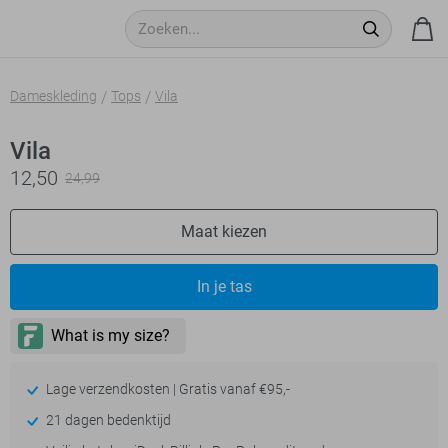
Dameskleding
Tops
Vila
Vila
12,50
24,99
Maat kiezen
In je tas
Lage verzendkosten | Gratis vanaf €95,-
21 dagen bedenktijd