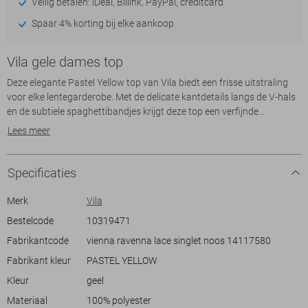
Veilig betalen: iDeal, Billink, PayPal, creditcard
Spaar 4% korting bij elke aankoop
Vila gele dames top
Deze elegante Pastel Yellow top van Vila biedt een frisse uitstraling
voor elke lentegarderobe. Met de delicate kantdetails langs de V-hals
en de subtiele spaghettibandjes krijgt deze top een verfijnde
uitstraling. De soepelvallende stof van 100% polyester zorgt voor een
Lees meer
comfortabel draaggevoel, ideaal voor dagelijks gebruik of een casual
avondje uit. Dankzij de regular pasvorm zit de top niet alleen prettig,
maar is hij ook gemakkelijk te combineren met zowel jeans als rokken,
Specificaties
waardoor hij bijzonder veelzijdig is.
Merk
Vila
Deze top is een perfecte keuze voor dames die houden van een
Bestelcode
10319471
luchtige, casual stijl met een vleugje elegantie. De zachte pastelgele
Fabrikantcode
vienna ravenna lace singlet noos 14117580
tint straalt frisheid uit en past goed bij het lenteseizoen. Of je nu naar
een brunch met vrienden gaat of een ontspannen dag in het park
Fabrikant kleur
PASTEL YELLOW
doorbrengt, deze Vila top biedt je stijl en comfort in één. Door de
Kleur
geel
normale lengte en moderne snit valt hij mooi langs het lichaam en
voegt hij zich moeiteloos in elke kledingstijl. Voeg dit veelzijdige stuk
Materiaal
100% polyester