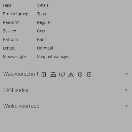
toe aan je collectie voor een subtiele modieuze touch.
Hals
V-hals
Productgroep
Tops
Pasvorm
Regular
Zakken
Geen
Patroon
Kant
Lengte
Normaal
Mouwlengte
Spaghettibandjes
Wasvoorschrift
EAN codes
Winkelvoorraad