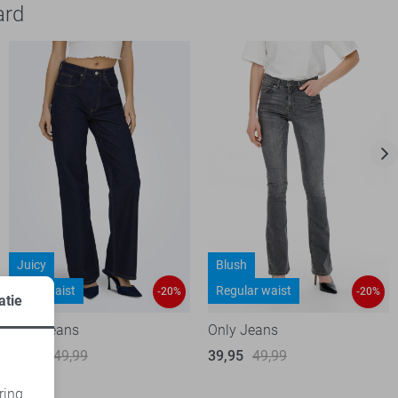
ard
Juicy
Blush
High waist
Regular waist
-20%
-20%
atie
Only Jeans
Only Jeans
39,95
49,99
39,95
49,99
ring