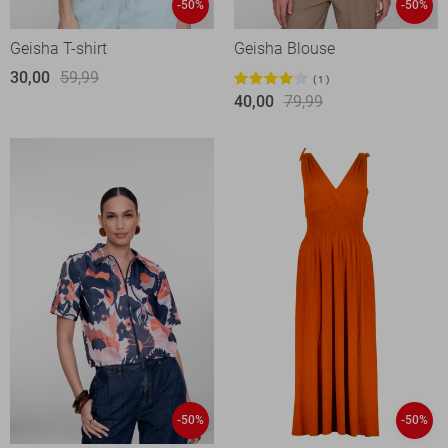
-50%
-50%
Geisha T-shirt
Geisha Blouse
30,00
59,99
1
40,00
79,99
-50%
-50%