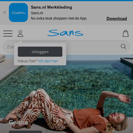
Sans.nl Merkkleding
Sans.nl
Download
Nu extra leuk shoppen met de App.
Inloggen
Nieuw hier?
klik dan hier
Geisha