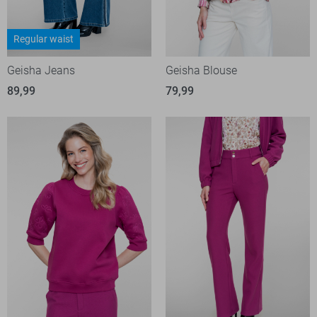
Regular waist
Geisha Jeans
Geisha Blouse
89,99
79,99