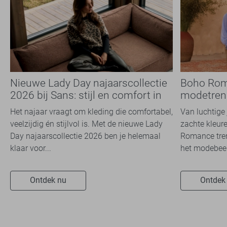
Nieuwe Lady Day najaarscollectie
Boho Rom
2026 bij Sans: stijl en comfort in
modetrend
travelkwaliteit
overal zie
Het najaar vraagt om kleding die comfortabel,
Van luchtige 
veelzijdig én stijlvol is. Met de nieuwe Lady
zachte kleure
Day najaarscollectie 2026 ben je helemaal
Romance tren
klaar voor...
het modebeel
Ontdek nu
Ontdek