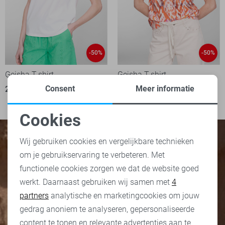
-50%
-50%
Geisha T-shirt
Geisha T-shirt
Consent
Meer informatie
25,00
49,99
1
35,00
69,99
Cookies
Noodzakelijke cookies
Wij gebruiken cookies en vergelijkbare technieken
om je gebruikservaring te verbeteren. Met
Personalisatie cookies
functionele cookies zorgen we dat de website goed
werkt. Daarnaast gebruiken wij samen met
4
Analytische cookies
partners
analytische en marketingcookies om jouw
Marketing cookies
gedrag anoniem te analyseren, gepersonaliseerde
content te tonen en relevante advertenties aan te