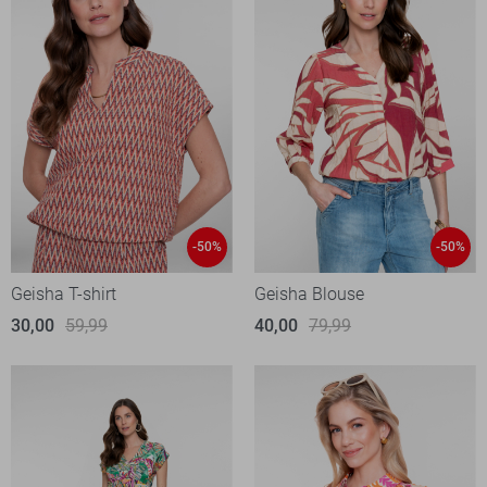
-50%
-50%
Geisha T-shirt
Geisha Blouse
30,00
59,99
40,00
79,99