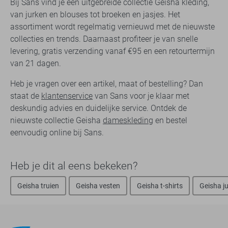
Bij Sans vind je een uitgebreide collectie Geisha kleding,
van jurken en blouses tot broeken en jasjes. Het
assortiment wordt regelmatig vernieuwd met de nieuwste
collecties en trends. Daarnaast profiteer je van snelle
levering, gratis verzending vanaf €95 en een retourtermijn
van 21 dagen.
Heb je vragen over een artikel, maat of bestelling? Dan
staat de
klantenservice
van Sans voor je klaar met
deskundig advies en duidelijke service. Ontdek de
nieuwste collectie Geisha
dameskleding
en bestel
eenvoudig online bij Sans.
Heb je dit al eens bekeken?
Geisha truien
Geisha vesten
Geisha t-shirts
Geisha j