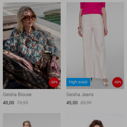
High waist
-50%
-50%
Geisha Blouse
Geisha Jeans
40,00
79,99
45,00
89,99