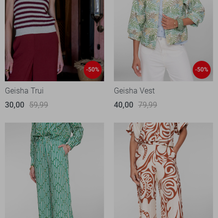
-50%
-50%
Geisha Trui
Geisha Vest
30,00
59,99
40,00
79,99