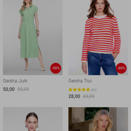
-50%
-60%
Geisha Jurk
Geisha Trui
50,00
99,99
1
28,00
69,99