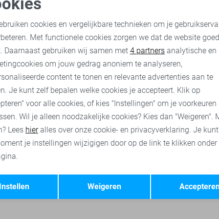
okies
oodzakelijke cookies
Personalisatie cookies
Vila T-shirt
ebruiken cookies en vergelijkbare technieken om je gebruikserva
18,90
26,99
rbeteren. Met functionele cookies zorgen we dat de website goe
nalytische cookies
Marketing cookies
t. Daarnaast gebruiken wij samen met
4 partners
analytische en
etingcookies om jouw gedrag anoniem te analyseren,
ses
Vila t-shirts
Vila jassen
Vila broeken
Vila tops
sonaliseerde content te tonen en relevante advertenties aan te
n. Je kunt zelf bepalen welke cookies je accepteert. Klik op
pteren" voor alle cookies, of kies "Instellingen" om je voorkeuren
ssen. Wil je alleen noodzakelijke cookies? Kies dan "Weigeren". 
n? Lees
hier
alles over onze cookie- en privacyverklaring. Je kun
oment je instellingen wijzigigen door op de link te klikken onder
gina.
Opslaan
Terug
Instellen
Weigeren
Acceptere