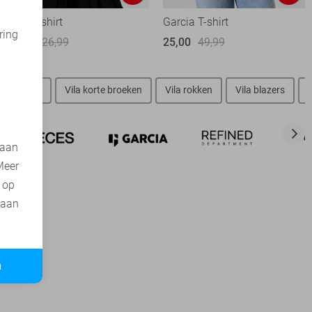
Only T-shirt
Garcia T-shirt
ring
13,50
26,99
25,00
49,99
d
Vila jurken
Vila korte broeken
Vila rokken
Vila blazers
 aan
Meer
t op
 aan
n