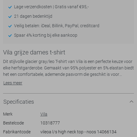
Lage verzendkosten | Gratis vanaf €95,-
21 dagen bedenktijd
Veilig betalen: iDeal, Billink, PayPal, creditcard
Spaar 4% korting bij elke aankoop
Vila grijze dames t-shirt
Dit stijlvolle glacier gray/leo T-shirt van Vila is een perfecte keuze voor
elke herfstgarderobe. Gemaakt van 95% polyester en 5% elastan biedt
het een comfortabele, ademende pasvorm die geschikt is voor
dagelijks gebruik. Het opvallende animal print patroon gecombineerd
Lees meer
met de high neck halslijn en lange mouwen zorgen voor een
eigentijdse en verfijnde look. De regular fit maakt dit T-shirt ideaal voor
een casual dagje uit of een informele bijeenkomst met vrienden.
Specificaties
De nette, normale lengte van het Vila T-shirt maakt het eenvoudig te
combineren met verschillende stijlen, van een chique rok tot een
Merk
Vila
ontspannen jeans. Of je nu naar kantoor gaat of een dagje eropuit
Bestelcode
10318777
trekt, dit T-shirt past bij elke gelegenheid en geeft je een vleugje stijl
Fabrikantcode
vileoa l/s high neck top - noos 14066134
zonder in te boeten op comfort. Het is een veelzijdig kledingstuk dat je