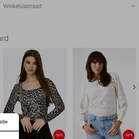
Winkelvoorraad
ard
atie
-50%
-50%