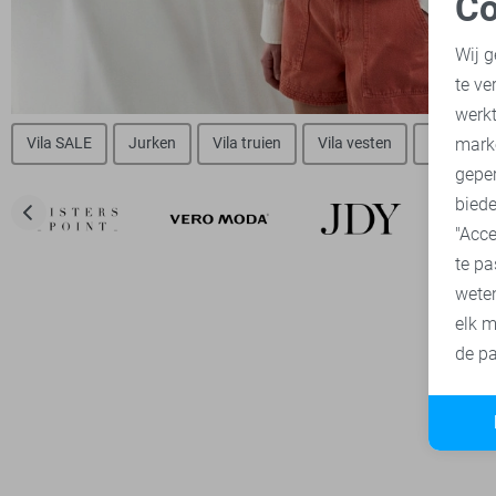
Co
N
Wij g
te ve
A
werk
mark
Vila SALE
Jurken
Vila truien
Vila vesten
Vila blou
geper
biede
"Acce
te pa
wete
elk m
de pa