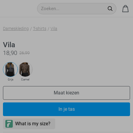
Dameskleding
T-shirts
Vila
Vila
18,90
26,99
Grijs
Camel
Maat kiezen
In je tas