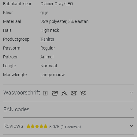
het hele seizoen door kunt dragen, en waarvan je zeker weet dat het
Fabrikant kleur
Glacier Gray/LEO
altijd een modieuze keuze is.
Kleur
grijs
Materiaal
95% polyester, 5% elastan
Hals
High neck
Productgroep
T-shirts
Pasvorm
Regular
Patroon
Animal
Lengte
Normaal
Mouwlengte
Lange mouw
Wasvoorschrift
EAN codes
Reviews
5.0/5
(1 reviews)