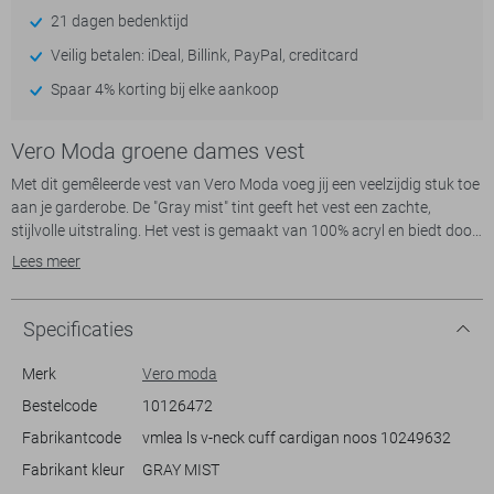
21 dagen bedenktijd
Veilig betalen: iDeal, Billink, PayPal, creditcard
Spaar 4% korting bij elke aankoop
Vero Moda groene dames vest
Met dit gemêleerde vest van Vero Moda voeg jij een veelzijdig stuk toe
aan je garderobe. De "Gray mist" tint geeft het vest een zachte,
stijlvolle uitstraling. Het vest is gemaakt van 100% acryl en biedt door
zijn regular fit een comfortabele pasvorm. De V-hals en de
Lees meer
knoopsluiting met grote, bruine knopen geven een klassieke touch
aan het moderne breisel. Dit damesvest is ideaal voor een casual
dagje uit, een ontspannen middag thuis of als extra laagje in je
Specificaties
kantooroutfit.
Merk
Vero moda
Dankzij het tijdloze ontwerp past dit vest eenvoudig bij verschillende
Bestelcode
10126472
stijlen. Draag het met een jeans voor een relaxte uitstraling, of
Fabrikantcode
vmlea ls v-neck cuff cardigan noos 10249632
combineer met een rok voor een meer geklede look. De lange mouwen
en het normale model maken het vest geschikt voor elk seizoen. Of jij
Fabrikant kleur
GRAY MIST
nu aan het werk bent, een wandeling maakt of geniet van een avondje