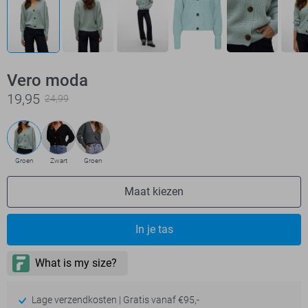
Vero moda
19,95
24,99
Groen
Zwart
Groen
Maat kiezen
In je tas
Lage verzendkosten | Gratis vanaf €95,-