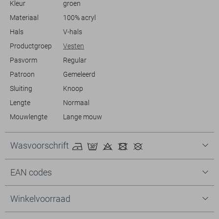
Kleur
groen
uit, dit vest van Vero Moda zorgt ervoor dat je comfortabel en stijlvol
bent.
Materiaal
100% acryl
Hals
V-hals
Productgroep
Vesten
Pasvorm
Regular
Patroon
Gemeleerd
Sluiting
Knoop
Lengte
Normaal
Mouwlengte
Lange mouw
Wasvoorschrift
EAN codes
Winkelvoorraad