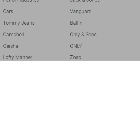
Cars
Vanguard
Tommy Jeans
Ballin
Campbell
Only & Sons
Geisha
ONLY
Lofty Manner
Zoso
Ydence
Vero Moda
Refined Department
Garcia
- levertijd 2-5 dagen
Sisters Point
Red Button
JDY
Fluresk
Harper & Yve
Object
Meld je aan voor onze nieuwsbrief