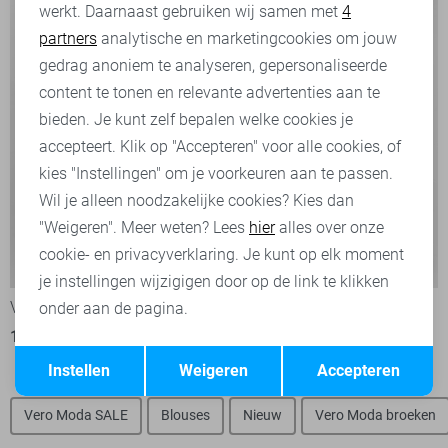
werkt. Daarnaast gebruiken wij samen met
4
Analytische cookies
partners
analytische en marketingcookies om jouw
Marketing cookies
gedrag anoniem te analyseren, gepersonaliseerde
content te tonen en relevante advertenties aan te
bieden. Je kunt zelf bepalen welke cookies je
accepteert. Klik op "Accepteren" voor alle cookies, of
kies "Instellingen" om je voorkeuren aan te passen.
Wil je alleen noodzakelijke cookies? Kies dan
"Weigeren". Meer weten? Lees
hier
alles over onze
cookie- en privacyverklaring. Je kunt op elk moment
-40%
-20%
je instellingen wijzigigen door op de link te klikken
Vero Moda Vest
Vero Moda Vest
onder aan de pagina.
15,00
24,99
19,95
24,99
Opslaan
Terug
Instellen
Weigeren
Accepteren
Vero Moda SALE
Blouses
Nieuw
Vero Moda broeken