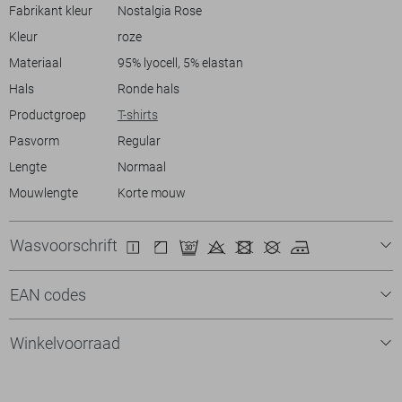
shirt zowel stijlvol als praktisch is voor dagelijks gebruik. Of je nu een
Fabrikant kleur
Nostalgia Rose
dagje gaat winkelen of een ontspannen lunch hebt met vrienden, dit
Kleur
roze
Vero Moda T-shirt is een veelzijdige keuze die in elke situatie van pas
komt.
Materiaal
95% lyocell, 5% elastan
Hals
Ronde hals
Productgroep
T-shirts
Pasvorm
Regular
Lengte
Normaal
Mouwlengte
Korte mouw
Wasvoorschrift
EAN codes
Winkelvoorraad