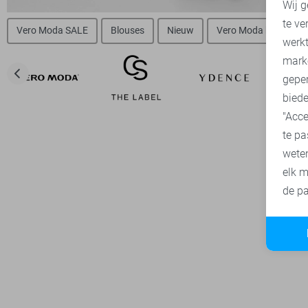
Wij g
te ve
Vero Moda SALE
Blouses
Nieuw
Vero Moda broeken
A
werk
mark
geper
biede
"Acce
te pa
wete
elk m
de pa