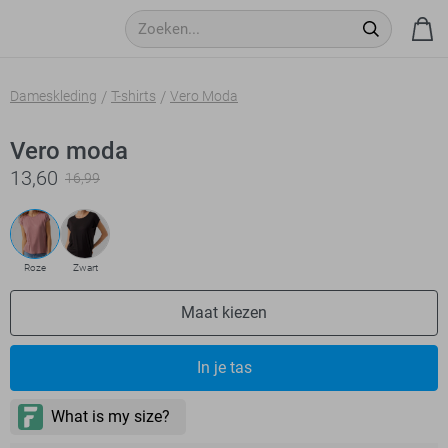
Dameskleding
T-shirts
Vero Moda
Vero moda
13,60
16,99
Roze
Zwart
Maat kiezen
- levertijd 2-5 dagen
In je tas
- levertijd 2-5 dagen