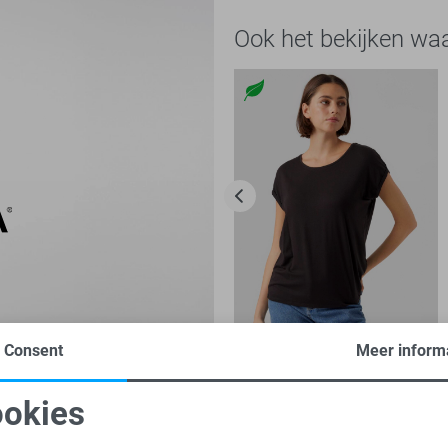
Ook het bekijken wa
Consent
Meer inform
-20%
Vero Moda T-shirt
okies
13,60
16,99
oodzakelijke cookies
Personalisatie cookies