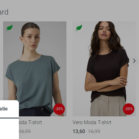
ard
atie
-20%
-20%
Vero Moda T-shirt
Vero Moda T-shirt
13,60
16,99
13,60
16,99