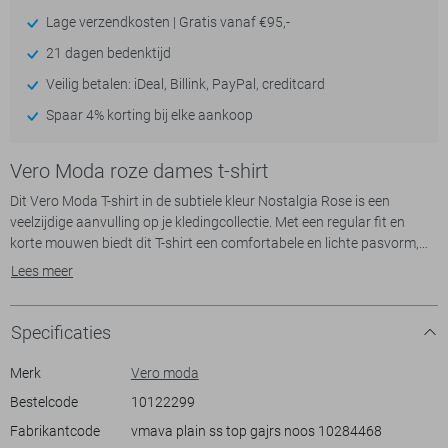
Lage verzendkosten | Gratis vanaf €95,-
- levertijd 2-5 dagen
21 dagen bedenktijd
Veilig betalen: iDeal, Billink, PayPal, creditcard
Spaar 4% korting bij elke aankoop
- levertijd 2-5 dagen
Vero Moda roze dames t-shirt
Dit Vero Moda T-shirt in de subtiele kleur Nostalgia Rose is een
veelzijdige aanvulling op je kledingcollectie. Met een regular fit en
korte mouwen biedt dit T-shirt een comfortabele en lichte pasvorm,
ideaal voor casual dagen of een ontspannen uitje. De ronde halslijn
Lees meer
voegt een klassieke touch toe, terwijl de zachte stof van 95% lyocell
en 5% elastan zorgt voor een fijne stretch en duurzaam
draagcomfort.
Specificaties
Gemaakt voor de modebewuste dame, past dit T-shirt gemakkelijk bij
Merk
Vero moda
verschillende stijlen. Combineer het met je favoriete jeans voor een
Bestelcode
10122299
moeiteloze, dagelijkse look of draag het onder een blazer voor een
Fabrikantcode
vmava plain ss top gajrs noos 10284468
meer verfijnde uitstraling. De normale lengte zorgt ervoor dat het T-