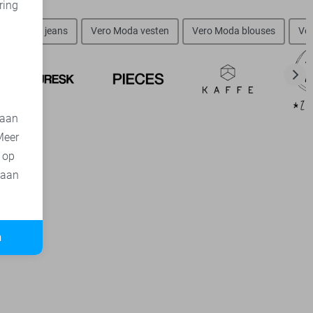
ring
d
ero Moda jeans
Vero Moda vesten
Vero Moda blouses
Ver
 aan
Meer
t op
 aan
n