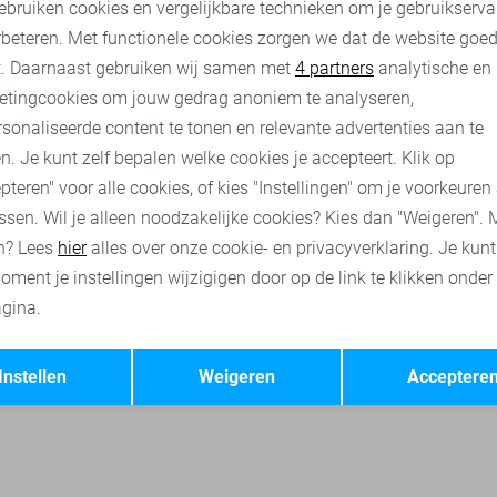
ebruiken cookies en vergelijkbare technieken om je gebruikserva
rbeteren. Met functionele cookies zorgen we dat de website goe
Vero Moda t-shirts
Vero Moda tops
Vero Moda truien
V
nalytische cookies
Marketing cookies
t. Daarnaast gebruiken wij samen met
4 partners
analytische en
etingcookies om jouw gedrag anoniem te analyseren,
sonaliseerde content te tonen en relevante advertenties aan te
n. Je kunt zelf bepalen welke cookies je accepteert. Klik op
pteren" voor alle cookies, of kies "Instellingen" om je voorkeuren
ssen. Wil je alleen noodzakelijke cookies? Kies dan "Weigeren". 
n? Lees
hier
alles over onze cookie- en privacyverklaring. Je kun
oment je instellingen wijzigigen door op de link te klikken onder
gina.
Opslaan
Terug
Instellen
Weigeren
Acceptere