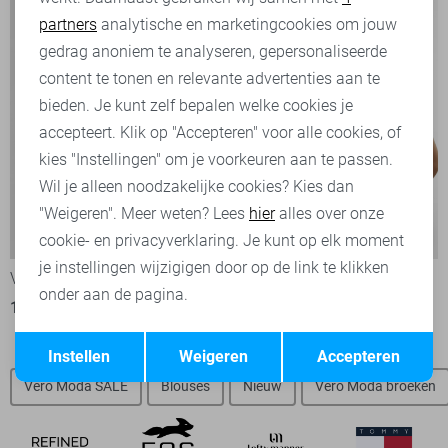
partners
analytische en marketingcookies om jouw
Marketing cookies
gedrag anoniem te analyseren, gepersonaliseerde
content te tonen en relevante advertenties aan te
bieden. Je kunt zelf bepalen welke cookies je
accepteert. Klik op "Accepteren" voor alle cookies, of
kies "Instellingen" om je voorkeuren aan te passen.
Wil je alleen noodzakelijke cookies? Kies dan
"Weigeren". Meer weten? Lees
hier
alles over onze
-20%
-20%
cookie- en privacyverklaring. Je kunt op elk moment
je instellingen wijzigigen door op de link te klikken
Vero Moda T-shirt
Vero Moda T-shirt
onder aan de pagina.
19,95
24,99
11,95
14,99
Opslaan
Terug
Instellen
Weigeren
Accepteren
Vero Moda SALE
Blouses
Nieuw
Vero Moda broeken