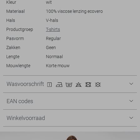
Kleur
wit
is niet alleen een modieuze keuze, maar ook een bewuste beslissing
voor je kledingcollectie.
Materiaal
100% viscose lenzing ecovero
Hals
V-hals
Productgroep
T-shirts
Pasvorm
Regular
Zakken
Geen
Lengte
Normaal
Mouwlengte
Korte mouw
Wasvoorschrift
EAN codes
Winkelvoorraad