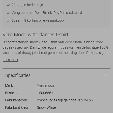
21 dagen bedenktijd
Veilig betalen: iDeal, Billink, PayPal, creditcard
Spaar 4% korting bij elke aankoop
Vero Moda witte dames t-shirt
Dit comfortabele snow white T-shirt van Vero Moda is ideaal voor
dagelijks gebruik. Dankzij de regular fit pasvorm en de luchtige 100%
viscose stof draag je het met gemak de hele dag door. De V-hals geeft
een subtiele, stijlvolle uitstraling, terwijl de korte mouwen de nodige
Lees meer
bewegingsvrijheid bieden. Dit T-shirt is een perfecte keuze voor zowel
een informele werkdag als een ontspannen weekend, en past
moeiteloos in je dagelijkse garderobe.
Specificaties
Met zijn eenvoudige maar elegante design is dit Vero Moda T-shirt
Merk
Vero moda
veelzijdig te combineren. Het normale model valt mooi langs het
Bestelcode
15006861
lichaam en de ronde, onafgewerkte zoomlijn voegt een speels en
Fabrikantcode
vmbeauty ss top ga noos 10279697
eigentijds detail toe. Geschikt voor alle seizoenen, kun je het als
basislaag dragen onder een vest of jas, of draag het solo op een
Fabrikant kleur
Snow White
zomerse dag met je favoriete jeans of rok. Dit duurzame kledingstuk