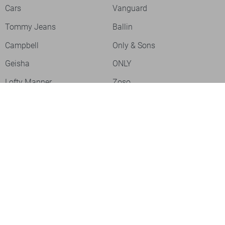
Cars
Vanguard
Tommy Jeans
Ballin
Campbell
Only & Sons
Geisha
ONLY
Lofty Manner
Zoso
Ydence
Vero Moda
Refined Department
Garcia
- levertijd 2-5 dagen
Sisters Point
Red Button
JDY
Fluresk
Harper & Yve
Object
- levertijd 2-5 dagen
Meld je aan voor onze nieuwsbrief
Meld je aan voor onze nieuwsbrief en profiteer als eerste van