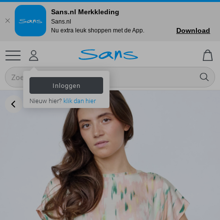
Sans.nl Merkkleding
Sans.nl
Download
Nu extra leuk shoppen met de App.
Inloggen
Nieuw hier?
klik dan hier