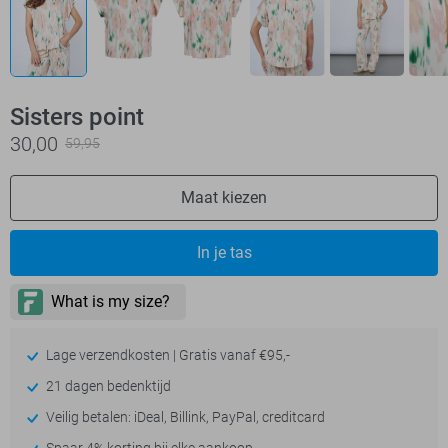
Sisters point
30,00
59,95
Maat kiezen
In je tas
Lage verzendkosten | Gratis vanaf €95,-
21 dagen bedenktijd
Veilig betalen: iDeal, Billink, PayPal, creditcard
Spaar 4% korting bij elke aankoop