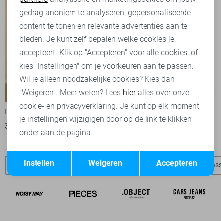
Marketing cookies
gedrag anoniem te analyseren, gepersonaliseerde
content te tonen en relevante advertenties aan te
bieden. Je kunt zelf bepalen welke cookies je
accepteert. Klik op "Accepteren" voor alle cookies, of
kies "Instellingen" om je voorkeuren aan te passen.
Wil je alleen noodzakelijke cookies? Kies dan
-50%
-50%
"Weigeren". Meer weten? Lees
hier
alles over onze
cookie- en privacyverklaring. Je kunt op elk moment
Lofty Manner Jurk
Vila Jurk
je instellingen wijzigigen door op de link te klikken
32,50
64,95
17,50
34,99
onder aan de pagina.
Opslaan
Terug
Instellen
Weigeren
Accepteren
SisterS point t-shirts
SisterS point blouses
SisterS point jas