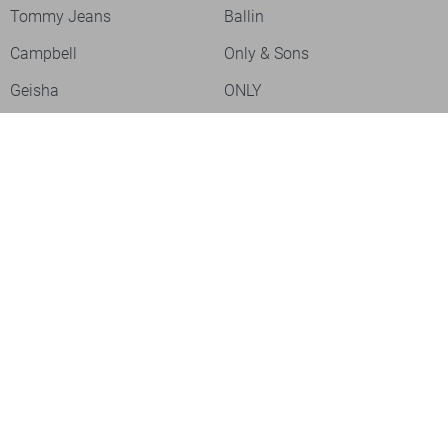
Tommy Jeans
Ballin
Campbell
Only & Sons
Geisha
ONLY
Lofty Manner
Zoso
Ydence
Vero Moda
Refined Department
Garcia
Sisters Point
Red Button
JDY
Fluresk
Harper & Yve
Object
Meld je aan voor onze nieuwsbrief
Meld je aan voor onze nieuwsbrief en profiteer als eerste van
acties!