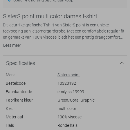
SisterS point multi color dames t-shirt
Dit kleurrijke grafische T-shirt van SisterS point is een unieke
toevoeging aan je zomergarderobe. Met een comfortabele regular fit
en gemaakt van 100% viscose, biedt het een prettig draagcomfort
tijdens warme dagen. Het T-shirt heeft een charmante ronde hals en
Lees meer
een korte mouw, wat het ideaal maakt voor casual en ontspannen
outfits. De zachte roze en groen tinten in het grafische patroon geven
een speels tintje, zonder te overheersen.
Specificaties
Dit T-shirt is niet alleen stijlvol, maar ook veelzijdig in gebruik. Of je nu
Merk
Sisters point
een dagje naar het park gaat of een informele brunch plant, het past
Bestelcode
10320192
perfect in elke setting. Combineer het met een lichte jeans of een
Fabrikantcode
emily ss 19999
comfortabele short om een frisse, zomerse look te creëren. De
subtiele knoopsluiting aan de achterkant voegt een extra detail toe
Fabrikant kleur
Green/Coral Graphic
aan het geheel. Met zijn normale lengte is dit T-shirt een gemakkelijk te
Kleur
multi color
combineren kledingstuk dat moeiteloos bij verschillende stijlen past.
Materiaal
100% viscose
Hals
Ronde hals