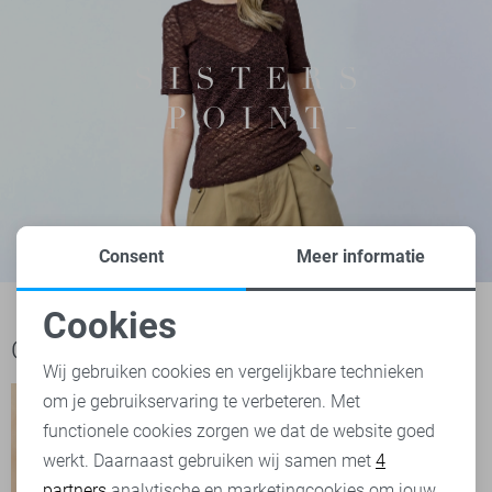
Consent
Meer informatie
Cookies
Noodzakelijke cookies
Ook het bekijken waard
Wij gebruiken cookies en vergelijkbare technieken
om je gebruikservaring te verbeteren. Met
Personalisatie cookies
functionele cookies zorgen we dat de website goed
werkt. Daarnaast gebruiken wij samen met
4
Analytische cookies
partners
analytische en marketingcookies om jouw