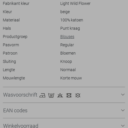
formelere setting. Het normale lengte ontwerp zorgt ervoor dat hij
Fabrikant kleur
Light Wild Flower
makkelijk te stylen is, of je hem nu in of over je broek draagt. Voeg een
Kleur
beige
vleugje bloemenpracht toe aan je garderobe met deze veelzijdige
blouse van SisterS point.
Materiaal
100% katoen
Hals
Punt kraag
Productgroep
Blouses
Pasvorm
Regular
Patroon
Bloemen
Sluiting
Knoop
Lengte
Normaal
Mouwlengte
Korte mouw
Wasvoorschrift
EAN codes
Winkelvoorraad