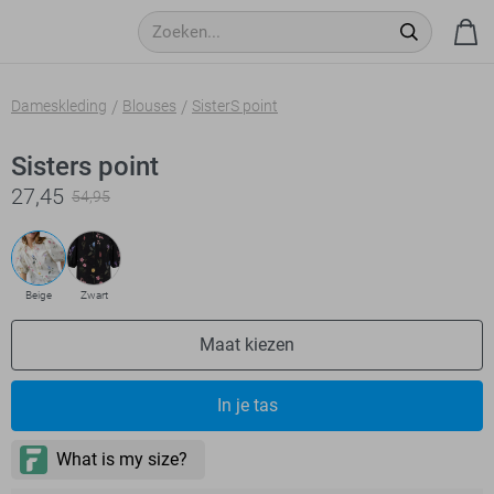
Dameskleding
Blouses
SisterS point
Sisters point
27,45
54,95
Beige
Zwart
Maat kiezen
In je tas