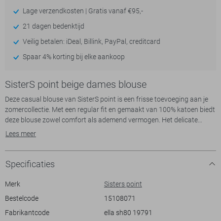
Lage verzendkosten | Gratis vanaf €95,-
21 dagen bedenktijd
Veilig betalen: iDeal, Billink, PayPal, creditcard
Spaar 4% korting bij elke aankoop
SisterS point beige dames blouse
Deze casual blouse van SisterS point is een frisse toevoeging aan je
zomercollectie. Met een regular fit en gemaakt van 100% katoen biedt
deze blouse zowel comfort als ademend vermogen. Het delicate
bloemenpatroon geeft een vrouwelijke en speelse uitstraling, perfect
Lees meer
voor zonnige dagen. De korte mouwen zijn stijlvol afgewerkt met
elastische boorden voor extra draaggemak. Met de klassieke
puntkraag en knoopsluiting blijft het ontwerp tijdloos en veelzijdig.
Specificaties
Door zijn luchtigheid en frisse uitstraling is deze blouse ideaal voor
Merk
Sisters point
diverse gelegenheden. Draag hem tijdens een ontspannen lunch in het
Bestelcode
15108071
park of een middagje winkelen. Combineer hem eenvoudig met een
Fabrikantcode
ella sh80 19791
jeans voor een casual look, of met een chique rok voor een iets