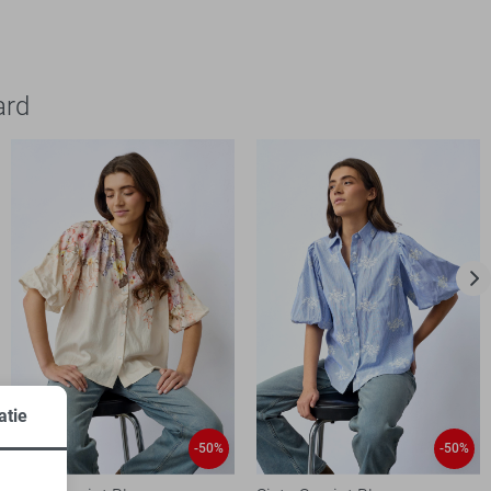
ard
atie
-50%
-50%