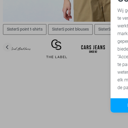
N
Wij g
te ve
A
werk
SisterS point t-shirts
SisterS point blouses
SisterS point jas
mark
geper
biede
"Acce
te pa
wete
elk m
de pa