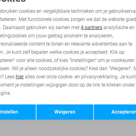
SisterS point Blouse
oodzakelijke cookies
Personalisatie cookies
44,00
54,95
ebruiken cookies en vergelijkbare technieken om je gebruikserva
rbeteren. Met functionele cookies zorgen we dat de website goe
nalytische cookies
Marketing cookies
t. Daarnaast gebruiken wij samen met
4 partners
analytische en
sen
SisterS point jurken
SisterS point broeken
SisterS point
etingcookies om jouw gedrag anoniem te analyseren,
sonaliseerde content te tonen en relevante advertenties aan te
n. Je kunt zelf bepalen welke cookies je accepteert. Klik op
pteren" voor alle cookies, of kies "Instellingen" om je voorkeuren
ssen. Wil je alleen noodzakelijke cookies? Kies dan "Weigeren". 
n? Lees
hier
alles over onze cookie- en privacyverklaring. Je kun
oment je instellingen wijzigigen door op de link te klikken onder
gina.
Opslaan
Terug
Instellen
Weigeren
Acceptere