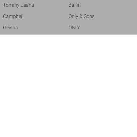
Tommy Jeans
Ballin
Campbell
Only & Sons
Geisha
ONLY
Lofty Manner
Zoso
Ydence
Vero Moda
Refined Department
Garcia
Sisters Point
Red Button
JDY
Fluresk
Harper & Yve
Object
Meld je aan voor onze nieuwsbrief
Meld je aan voor onze nieuwsbrief en profiteer als eerste van
acties!