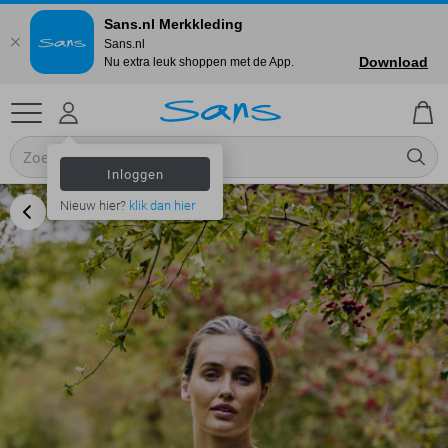
Sans.nl Merkkleding
Sans.nl
Download
Nu extra leuk shoppen met de App.
Inloggen
Nieuw hier?
klik dan hier