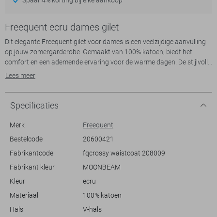
Freequent ecru dames gilet
Dit elegante Freequent gilet voor dames is een veelzijdige aanvulling
op jouw zomergarderobe. Gemaakt van 100% katoen, biedt het
comfort en een ademende ervaring voor de warme dagen. De stijlvolle
kantpatroon in de "moonbeam" kleur voegt een vleugje verfijning toe
Lees meer
aan elke outfit. De regular fit met V-hals en knoopsluiting zorgt voor
een klassieke uitstraling die zowel casual als verfijnd kan zijn.
De mouwloze vorm en normale lengte maken dit gilet perfect voor
Specificaties
diverse gelegenheden, zoals een informele brunch of een zomerse
wandeling. Combineer het met een eenvoudige top en een elegante
Merk
Freequent
broek voor een relaxte, maar stijlvolle uitstraling. Het lichte en luchtige
Bestelcode
20600421
ontwerp maakt het een favoriet voor zonnige dagen, waarbij het
Fabrikantcode
fqcrossy waistcoat 208009
kantpatroon een uniek karakter geeft aan jouw outfit. Dit Freequent
gilet is de ideale keuze voor een moeiteloze en stijlvolle look.
Fabrikant kleur
MOONBEAM
Kleur
ecru
Materiaal
100% katoen
Hals
V-hals