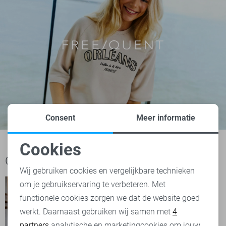
Consent
Meer informatie
Cookies
Noodzakelijke cookies
Ook het bekijken waard
Wij gebruiken cookies en vergelijkbare technieken
om je gebruikservaring te verbeteren. Met
Personalisatie cookies
functionele cookies zorgen we dat de website goed
werkt. Daarnaast gebruiken wij samen met
4
Analytische cookies
partners
analytische en marketingcookies om jouw