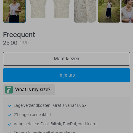
Freequent
25,00
49,95
Maat kiezen
In je tas
Lage verzendkosten | Gratis vanaf €95,-
21 dagen bedenktijd
Veilig betalen: iDeal, Billink, PayPal, creditcard
Spaar 4% korting bij elke aankoop