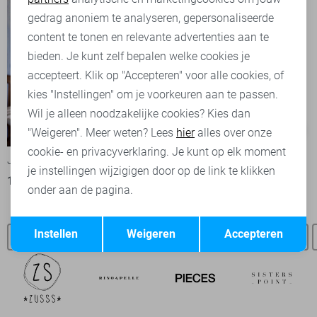
Marketing cookies
gedrag anoniem te analyseren, gepersonaliseerde
content te tonen en relevante advertenties aan te
bieden. Je kunt zelf bepalen welke cookies je
accepteert. Klik op "Accepteren" voor alle cookies, of
kies "Instellingen" om je voorkeuren aan te passen.
Wil je alleen noodzakelijke cookies? Kies dan
-50%
-50%
"Weigeren". Meer weten? Lees
hier
alles over onze
cookie- en privacyverklaring. Je kunt op elk moment
Jacqueline de Yong Gilet
Only Gilet
je instellingen wijzigigen door op de link te klikken
15,00
29,99
20,00
39,99
onder aan de pagina.
Opslaan
Terug
Instellen
Weigeren
Accepteren
Freequent broeken
Freequent blouses
Freequent truien