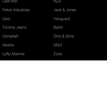
Cast Iron
NZA
Petrol Industries
Jack & Jones
Cars
Vanguard
Tommy Jeans
Ballin
Campbell
Only & Sons
Geisha
ONLY
Lofty Manner
Zoso
Ydence
Vero Moda
Refined Department
Garcia
Sisters Point
Red Button
JDY
Fluresk
Harper & Yve
Object