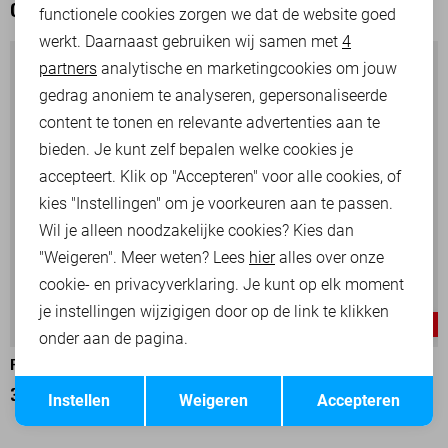
OOK HET BEKIJKEN WAARD
functionele cookies zorgen we dat de website goed
werkt. Daarnaast gebruiken wij samen met
4
Analytische cookies
partners
analytische en marketingcookies om jouw
Marketing cookies
gedrag anoniem te analyseren, gepersonaliseerde
content te tonen en relevante advertenties aan te
bieden. Je kunt zelf bepalen welke cookies je
accepteert. Klik op "Accepteren" voor alle cookies, of
kies "Instellingen" om je voorkeuren aan te passen.
Wil je alleen noodzakelijke cookies? Kies dan
"Weigeren". Meer weten? Lees
hier
alles over onze
cookie- en privacyverklaring. Je kunt op elk moment
je instellingen wijzigigen door op de link te klikken
-30%
-30%
onder aan de pagina.
PME LEGEND T-SHIRT
PME LEGEND T-SHIRT
Opslaan
Terug
35,00
49,99
35,00
49,99
Instellen
Weigeren
Accepteren