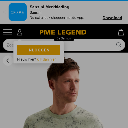
Sans.nl Merkkleding
Sans.nl
Download
Nu extra leuk shoppen met de App.
INLOGGEN
Nieuw hier?
klik dan hier