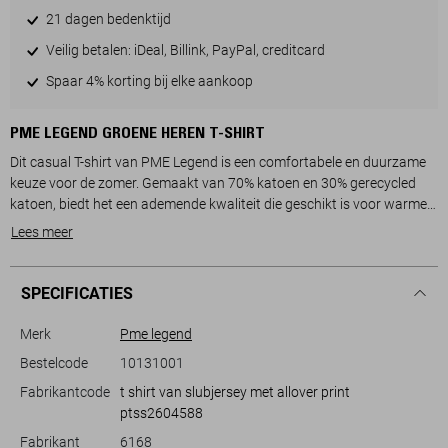
21 dagen bedenktijd
Veilig betalen: iDeal, Billink, PayPal, creditcard
Spaar 4% korting bij elke aankoop
PME LEGEND GROENE HEREN T-SHIRT
Dit casual T-shirt van PME Legend is een comfortabele en duurzame
keuze voor de zomer. Gemaakt van 70% katoen en 30% gerecycled
katoen, biedt het een ademende kwaliteit die geschikt is voor warme
dagen. Het grafische patroon in combinatie met de subtiele groene
Lees meer
tint zorgt voor een unieke en moderne uitstraling. Met een regular fit
pasvorm en een ronde hals, sluit dit T-shirt goed aan op elke
lichaamsvorm zonder in te boeten op comfort.
SPECIFICATIES
Een uitstekende keuze voor informele gelegenheden, of je nu een
Merk
Pme legend
barbecue hebt met vrienden of een dagje door de stad wandelt. De
Bestelcode
10131001
korte mouwen en normale lengte maken het veelzijdig, en gemakkelijk
Fabrikantcode
t shirt van slubjersey met allover print
te combineren met een casual broek of jeans. Het subtiele logo op de
ptss2604588
borst voegt een subtiele touch toe die de esthetiek compleet maakt.
Dit T-shirt is een veelzijdige toevoeging aan je zomergarderobe,
Fabrikant
6168