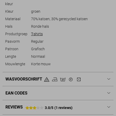
perfect voor elke informele setting.
kleur
Kleur
groen
Materiaal
70% katoen, 30% gerecycled katoen
Hals
Ronde hals
Productgroep
T-shirts
Pasvorm
Regular
Patroon
Grafisch
Lengte
Normaal
Mouwlengte
Korte mouw
WASVOORSCHRIFT
EAN CODES
REVIEWS
3.0/5
(1 reviews)