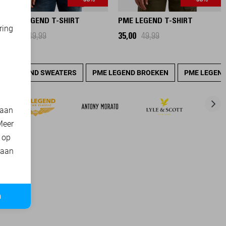
-30%
-30%
PME LEGEND T-SHIRT
PME LEGEND T-SHIRT
ring
35,00
49,99
35,00
49,99
d
PME LEGEND SWEATERS
PME LEGEND BROEKEN
PME LEGEND
 aan
Meer
t op
 aan
n