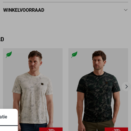
WINKELVOORRAAD
RD
atie