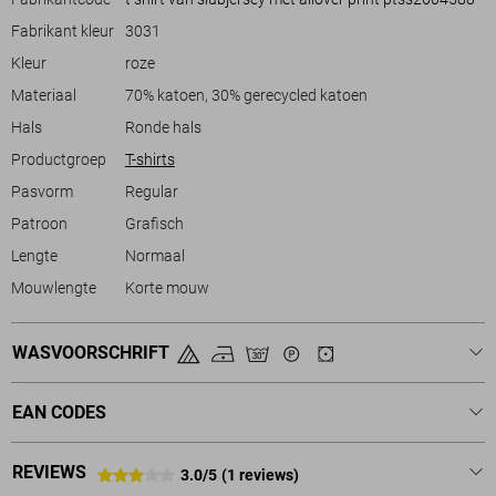
nu een dagje naar het strand gaat of een informele bijeenkomst hebt.
Dit T-shirt biedt veelzijdigheid en comfort, waardoor het een handige
Fabrikant kleur
3031
keuze is voor allerlei gelegenheden.
Kleur
roze
Materiaal
70% katoen, 30% gerecycled katoen
Hals
Ronde hals
Productgroep
T-shirts
Pasvorm
Regular
Patroon
Grafisch
Lengte
Normaal
Mouwlengte
Korte mouw
WASVOORSCHRIFT
EAN CODES
REVIEWS
3.0/5
(1 reviews)