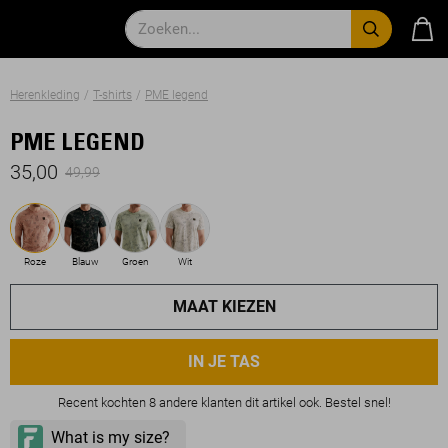
Herenkleding
T-shirts
PME legend
PME LEGEND
35,00
49,99
Roze
Blauw
Groen
Wit
MAAT KIEZEN
IN JE TAS
Recent kochten 8 andere klanten dit artikel ook. Bestel snel!