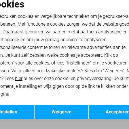
-50%
okies
oodzakelijke cookies
Personalisatie cookies
PME LEGEND T-SHIRT
ebruiken cookies en vergelijkbare technieken om je gebruikserva
25,00
49,99
rbeteren. Met functionele cookies zorgen we dat de website goe
nalytische cookies
Marketing cookies
t. Daarnaast gebruiken wij samen met
4 partners
analytische en
etingcookies om jouw gedrag anoniem te analyseren,
RHEMDEN
PME LEGEND T-SHIRTS
PME LEGEND POLO`S
sonaliseerde content te tonen en relevante advertenties aan te
n. Je kunt zelf bepalen welke cookies je accepteert. Klik op
pteren" voor alle cookies, of kies "Instellingen" om je voorkeuren
ssen. Wil je alleen noodzakelijke cookies? Kies dan "Weigeren". 
n? Lees
hier
alles over onze cookie- en privacyverklaring. Je kun
oment je instellingen wijzigigen door op de link te klikken onder
gina.
Opslaan
Terug
Instellen
Weigeren
Acceptere