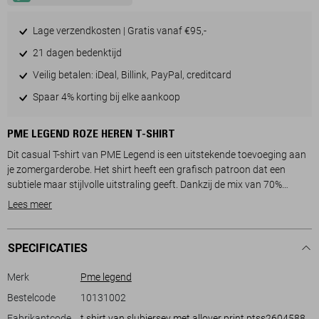
Lage verzendkosten | Gratis vanaf €95,-
21 dagen bedenktijd
Veilig betalen: iDeal, Billink, PayPal, creditcard
Spaar 4% korting bij elke aankoop
PME LEGEND ROZE HEREN T-SHIRT
Dit casual T-shirt van PME Legend is een uitstekende toevoeging aan
je zomergarderobe. Het shirt heeft een grafisch patroon dat een
subtiele maar stijlvolle uitstraling geeft. Dankzij de mix van 70%
katoen en 30% gerecycled katoen, voelt het zacht aan en draagt het
Lees meer
bij aan een duurzamere wereld. De normale lengte en de regular fit
zorgen voor een comfortabele pasvorm die geschikt is voor dagelijks
gebruik.
SPECIFICATIES
Met zijn ronde hals en korte mouwen is dit PME Legend T-shirt perfect
Merk
Pme legend
voor warme zomerdagen. De lichte kleur en het moderne ontwerp
Bestelcode
10131002
maken het gemakkelijk te combineren met verschillende outfits, of je
Fabrikantcode
t shirt van slubjersey met allover print ptss2604588