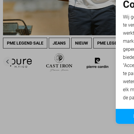
Co
N
Wij g
te ve
A
werk
mark
PME LEGEND SALE
JEANS
NIEUW
PME LEGEND OVE
geper
biede
"Acce
te pa
wete
elk m
de pa