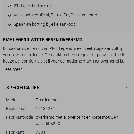
21 dagen bedenktijd
Veilig betalen: iDeal, Billink, PayPal, creditcard
Spaar 4% korting bij elke aankoop
PME LEGEND WITTE HEREN OVERHEMD
Dit casual overhemd van PME Legend is een veelzijdige aanvulling
voor je zomercollectie. Gemaakt met een regular fit pasvorm, biedt
het zowel comfort als stijl voor de moderne man. Het overhemd is
vervaardigd uit een luchtige stof die aangenaam aanvoelt tijdens
Lees meer
warme dagen. De grafische print geeft een unique look aan dit
kledingstuk, terwijl de klassieke puntkraag en knoopsluiting zorgen
voor een tijdloze uitstraling. Dit overhemd is perfect voor informele
SPECIFICATIES
gelegenheden, zoals een barbecue of een dagje uit in de stad.
Het ontwerp laat zich eenvoudig combineren met een lichtgekleurde
Merk
Pme legend
chino of een comfortabele jeans. Dankzij de korte mouwen en de
Bestelcode
10131281
normale lengte is dit kledingstuk ideaal voor zomerse uitstapjes. Het
Fabrikantcode
overhemd met allover print en korte mouwen
subtiele patroon en de neutrale tint maken het tot een veelzijdig item
psis2605240
dat je in talloze situaties kunt dragen. Met dit overhemd van PME
Legend ben je verzekerd van een ontspannen en stijlvolle look, waar je
Fabrikant
7001