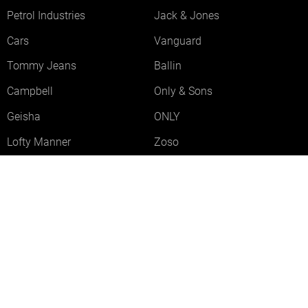
Petrol Industries
Jack & Jones
Cars
Vanguard
Tommy Jeans
Ballin
Campbell
Only & Sons
Geisha
ONLY
Lofty Manner
Zoso
Ydence
Vero Moda
Refined Department
Garcia
Sisters Point
Red Button
JDY
Fluresk
Harper & Yve
Object
Meld je aan voor onze nieuwsbrief