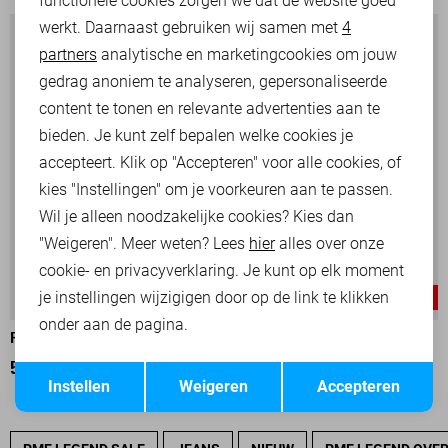
functionele cookies zorgen we dat de website goed
werkt. Daarnaast gebruiken wij samen met
4
Analytische cookies
partners
analytische en marketingcookies om jouw
Marketing cookies
gedrag anoniem te analyseren, gepersonaliseerde
content te tonen en relevante advertenties aan te
bieden. Je kunt zelf bepalen welke cookies je
accepteert. Klik op "Accepteren" voor alle cookies, of
kies "Instellingen" om je voorkeuren aan te passen.
Wil je alleen noodzakelijke cookies? Kies dan
"Weigeren". Meer weten? Lees
hier
alles over onze
cookie- en privacyverklaring. Je kunt op elk moment
je instellingen wijzigigen door op de link te klikken
-30%
-30%
onder aan de pagina.
PME LEGEND OVERHEMD
PME LEGEND OVERHEMD
Opslaan
Terug
56,00
79,99
56,00
79,99
Instellen
Weigeren
Accepteren