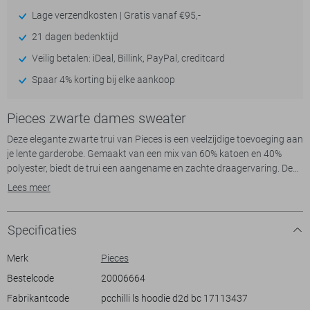
- levertijd 2-5 dagen
Lage verzendkosten | Gratis vanaf €95,-
- levertijd 2-5 dagen
21 dagen bedenktijd
Veilig betalen: iDeal, Billink, PayPal, creditcard
- levertijd 2-5 dagen
Spaar 4% korting bij elke aankoop
Pieces zwarte dames sweater
Deze elegante zwarte trui van Pieces is een veelzijdige toevoeging aan
je lente garderobe. Gemaakt van een mix van 60% katoen en 40%
polyester, biedt de trui een aangename en zachte draagervaring. De
ruime capuchon geeft een casual touch, terwijl de sweatstof zorgt
Lees meer
voor comfortabele warmte tijdens koelere dagen. Met een regular-fit
pasvorm is deze trui ideaal voor ontspannen momenten thuis of
casual uitstapjes.
Specificaties
Het minimalistische design past gemakkelijk bij diverse outfits. Of je
Merk
Pieces
nu gaat voor een dagje ontspannen op de bank of een informele
Bestelcode
20006664
afspraak hebt, deze Pieces trui is telkens een perfecte keuze.
Fabrikantcode
pcchilli ls hoodie d2d bc 17113437
Combineer de trui met een comfortabele jeans voor een relaxte look,