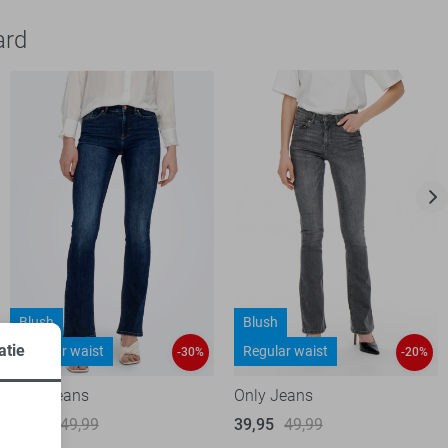
ard
Blush
Blush
atie
Regular waist
Regular waist
-30%
-20%
Only Jeans
Only Jeans
35,00
49,99
39,95
49,99