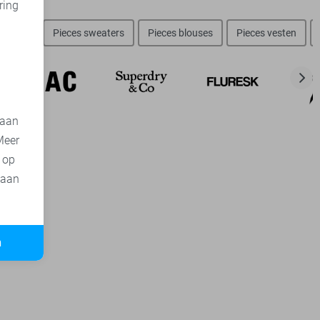
ring
d
ssoires
Pieces sweaters
Pieces blouses
Pieces vesten
 aan
Meer
t op
 aan
n