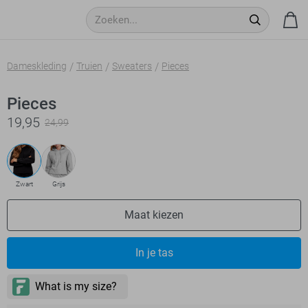
Dameskleding
Truien
Sweaters
Pieces
Pieces
19,95
24,99
Zwart
Grijs
Maat kiezen
- levertijd 2-5 dagen
In je tas
- levertijd 2-5 dagen