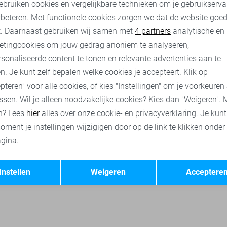
ebruiken cookies en vergelijkbare technieken om je gebruikserva
rbeteren. Met functionele cookies zorgen we dat de website goe
ieces truien
Pieces ondergoed
Pieces broeken
Pieces acce
nalytische cookies
Marketing cookies
t. Daarnaast gebruiken wij samen met
4 partners
analytische en
etingcookies om jouw gedrag anoniem te analyseren,
sonaliseerde content te tonen en relevante advertenties aan te
n. Je kunt zelf bepalen welke cookies je accepteert. Klik op
pteren" voor alle cookies, of kies "Instellingen" om je voorkeuren
ssen. Wil je alleen noodzakelijke cookies? Kies dan "Weigeren". 
n? Lees
hier
alles over onze cookie- en privacyverklaring. Je kun
oment je instellingen wijzigigen door op de link te klikken onder
gina.
Opslaan
Terug
Instellen
Weigeren
Acceptere