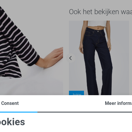
Ook het bekijken wa
Juicy
Consent
Meer inform
High waist
-20%
Only Jeans
okies
39,95
49,99
oodzakelijke cookies
Personalisatie cookies