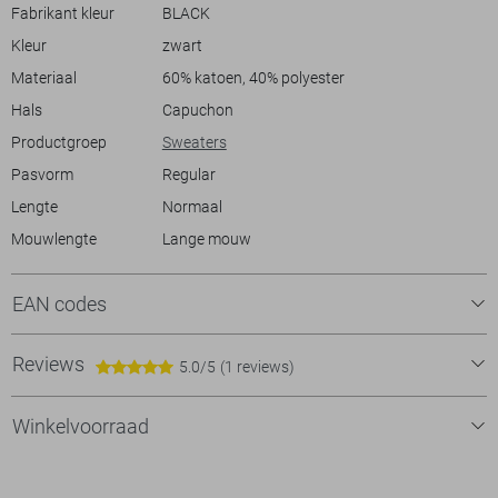
of draag hem samen met een sportieve broek voor een sportievere
Fabrikant kleur
BLACK
uitstraling. Met lange mouwen en een normale lengte biedt deze trui
Kleur
zwart
zowel stijl als comfort voor dagelijkse draagmomenten.
Materiaal
60% katoen, 40% polyester
Hals
Capuchon
Productgroep
Sweaters
Pasvorm
Regular
Lengte
Normaal
Mouwlengte
Lange mouw
EAN codes
Reviews
5.0/5
(1 reviews)
Winkelvoorraad