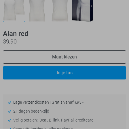
Alan red
39,90
Maat kiezen
In je tas
Lage verzendkosten | Gratis vanaf €95,-
21 dagen bedenktijd
Veilig betalen: iDeal, Billink, PayPal, creditcard
Spaar 4% korting bij elke aankoop