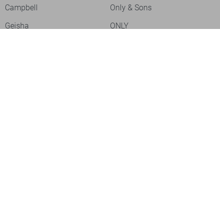
Campbell
Only & Sons
Geisha
ONLY
Lofty Manner
Zoso
Ydence
Vero Moda
Refined Department
Garcia
Sisters Point
Red Button
JDY
Fluresk
Harper & Yve
Object
Meld je aan voor onze nieuwsbrief
Meld je aan voor onze nieuwsbrief en profiteer als eerste van
acties!
Aanmelden