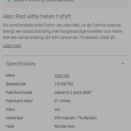
Alan Red witte heren t-shirt
Dit comfortabele witte T-shirt van Alan Red, uit de T-shirts collectie,
brengt een basisuitstraling met hoogwaardige kwaliteit voor heren.
Met een samenstelling van 93% katoen en 7% elastan, biedt dit
mouwloze ontwerp een prettige stretch en een regular fit pasvorm die
Lees meer
wordt geaccentueerd door de ronde hals. Perfect voor dagelijks
gebruik, past dit T-shirt naadloos onder kleding of als casual
bovenkleding tijdens warme dagen.
Specificaties
De mouwloze constructie en normale lengte maken het geschikt voor
Merk
Alan red
zowel binnen- als buitenactiviteiten, of je nu gaat voor een
Bestelcode
10109792
ontspannen dag thuis of een sportieve outdoor ervaring. Dit
Fabrikantcode
oakland 2 pack 6687
veelzijdige T-shirt van Alan Red kun je eenvoudig combineren met
zowel shorts als jeans voor een ontspannen look. Door de basisstijl en
Fabrikant kleur
01 White
het minimalistische design blijft het T-shirt tijdloos en een
Kleur
wit
betrouwbare keuze voor iedereen die op zoek is naar eenvoud en
comfort in hun dagelijks draagbare kledingstukken.
Materiaal
93% katoen, 7% elastan
Hals
Ronde hals