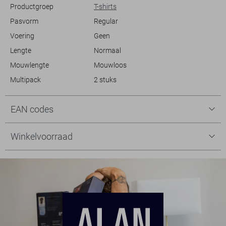
Productgroep
T-shirts
Pasvorm
Regular
Voering
Geen
Lengte
Normaal
Mouwlengte
Mouwloos
Multipack
2 stuks
EAN codes
Winkelvoorraad