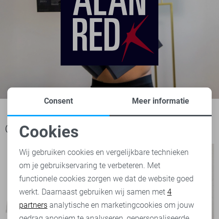
Consent
Meer informatie
Cookies
Ook het bekijken waard
Noodzakelijke cookies
Wij gebruiken cookies en vergelijkbare technieken
om je gebruikservaring te verbeteren. Met
Personalisatie cookies
functionele cookies zorgen we dat de website goed
werkt. Daarnaast gebruiken wij samen met
4
Analytische cookies
partners
analytische en marketingcookies om jouw
Marketing cookies
gedrag anoniem te analyseren, gepersonaliseerde