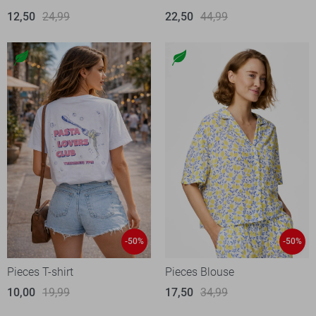
12,50
24,99
22,50
44,99
-50%
-50%
Pieces T-shirt
Pieces Blouse
10,00
19,99
17,50
34,99