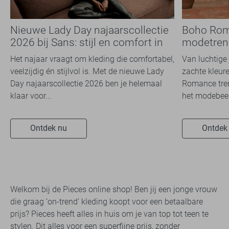
Nieuwe Lady Day najaarscollectie
Boho Rom
2026 bij Sans: stijl en comfort in
modetrend
travelkwaliteit
overal zie
Het najaar vraagt om kleding die comfortabel,
Van luchtige 
veelzijdig én stijlvol is. Met de nieuwe Lady
zachte kleure
Day najaarscollectie 2026 ben je helemaal
Romance tren
klaar voor...
het modebeel
Ontdek nu
Ontdek
Welkom bij de Pieces online shop! Ben jij een jonge vrouw
die graag ‘on-trend’ kleding koopt voor een betaalbare
prijs? Pieces heeft alles in huis om je van top tot teen te
stylen. Dit alles voor een superfijne prijs, zonder