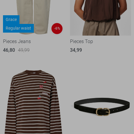
Grace
Regular waist
-6%
Pieces Jeans
Pieces Top
46,80
49,99
34,99