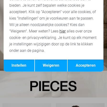
bieden. Je kunt zelf bepalen welke cookies je
accepteert. Klik op "Accepteren" voor alle cookies, of
kies "Instellingen" om je voorkeuren aan te passen.
Wil je alleen noodzakelijke cookies? Kies dan
"Weigeren". Meer weten? Lees
hier
alles over onze
cookie- en privacyverklaring. Je kunt op elk moment
je instellingen wijzigigen door op de link te klikken
onder aan de pagina.
Opslaan
Terug
Instellen
Weigeren
Accepteren