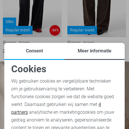
Silke
Regular waist
Regular waist
-36%
Pieces Jeans
Pieces Jeans
Consent
Meer informatie
29,00
44,99
44,99
Cookies
Noodzakelijke cookies
Wij gebruiken cookies en vergelijkbare technieken
om je gebruikservaring te verbeteren. Met
Personalisatie cookies
functionele cookies zorgen we dat de website goed
werkt. Daarnaast gebruiken wij samen met
4
Analytische cookies
partners
analytische en marketingcookies om jouw
Marketing cookies
gedrag anoniem te analyseren, gepersonaliseerde
content te tonen en relevante advertenties aan te