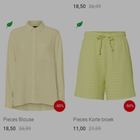
18,50
36,99
-50%
-50%
Pieces Blouse
Pieces Korte broek
18,50
36,99
11,00
21,99