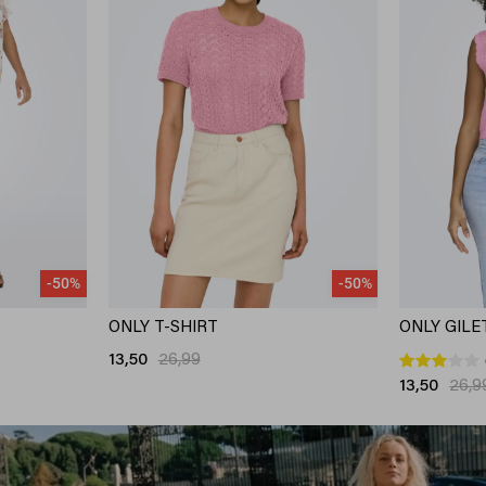
-50%
-50%
ONLY T-SHIRT
ONLY GILE
13,50
26,99
13,50
26,9