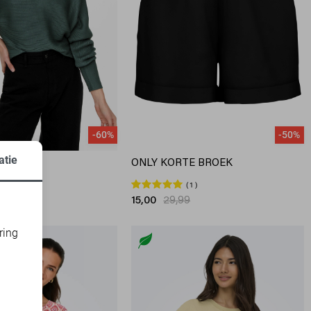
-60%
-50%
atie
ONLY KORTE BROEK
3
1
9
15,00
29,99
ring
d