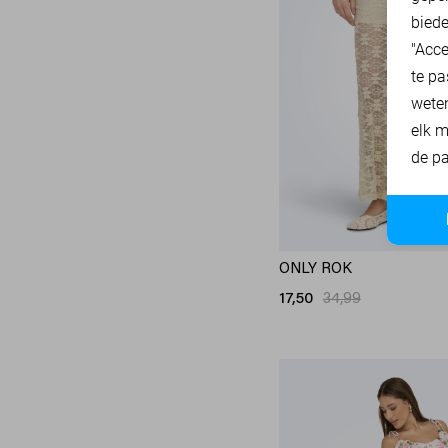
40
biede
SisterS point
271
40/30
"Acce
Studio Amaya
27
40/32
te pa
Superdry
3
wete
40/34
Tommy Jeans
77
elk m
42
Touch
22
de pa
42/30
TQ Amsterdam
43
42/32
Vero Moda
541
42/34
Vila
433
44
ONLY ROK
Ydence
65
80
17,50
34,99
Zoso
231
85
Zusss
49
90
95
XXL/30