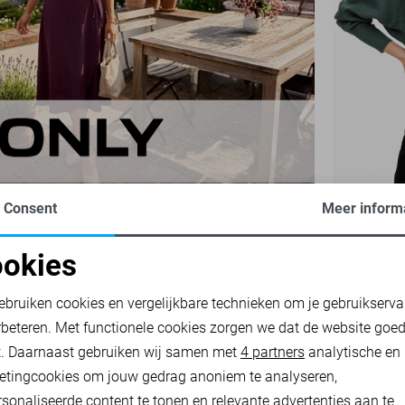
Consent
Meer inform
ONLY TRUI
okies
14,00
34,9
oodzakelijke cookies
Personalisatie cookies
ebruiken cookies en vergelijkbare technieken om je gebruikserva
rbeteren. Met functionele cookies zorgen we dat de website goe
nalytische cookies
Marketing cookies
t. Daarnaast gebruiken wij samen met
4 partners
analytische en
etingcookies om jouw gedrag anoniem te analyseren,
sonaliseerde content te tonen en relevante advertenties aan te