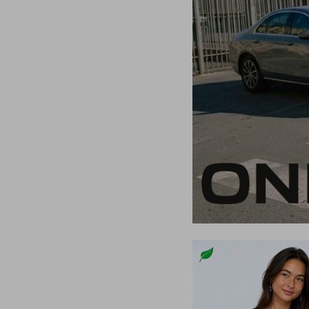
L
L/32
L/34
L/XL
XL
XL/32
XL/34
XL/XXL
XXL
XXL/32
XXL/34