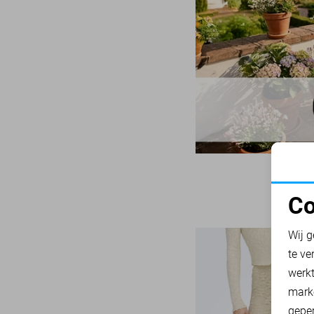
Wit
32/34
Mac
31
Zand
33/32
Malelions
17
Zwart
34
Minus
14
34/30
NED
117
34/32
Noisy may
85
34/34
Nukus
45
36
Object
179
36/30
Only
1026
36/32
Pieces
Co
283
36/34
N
Presly & Sun
15
38
Wij g
Red Button
169
te ve
38/30
Refined Department
A
45
werk
38/32
Rino & Pelle
46
mark
38/34
Sans
geper
7