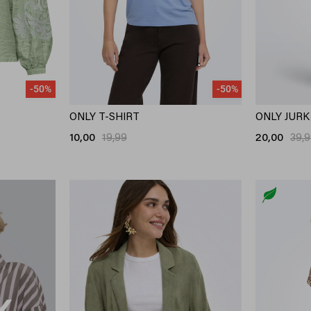
-50%
-50%
ONLY T-SHIRT
ONLY JURK
10,00
19,99
20,00
39,