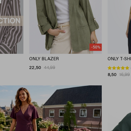
-50%
ONLY BLAZER
ONLY T-SH
22,50
44,99
8,50
16,99