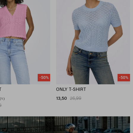
-50%
-50%
T
ONLY T-SHIRT
13,50
26,99
1
9