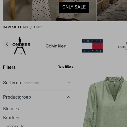
ONLY SALE
DAMESKLEDING
ONLY
Filters
Wis filters
Sorteren
Standaard
Standaard
Productgroep
€ laag-hoog
Blouses
€ hoog-laag
Broeken
Jumpsuits