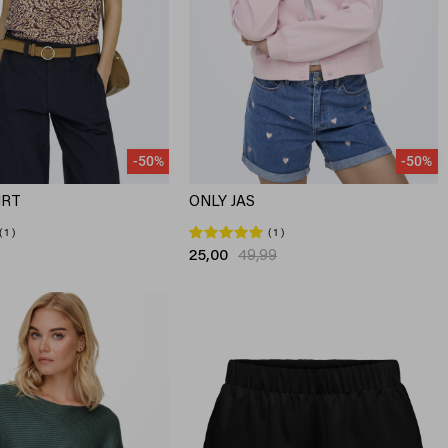
-50%
-50%
IRT
ONLY JAS
1
1
25,00
49,99