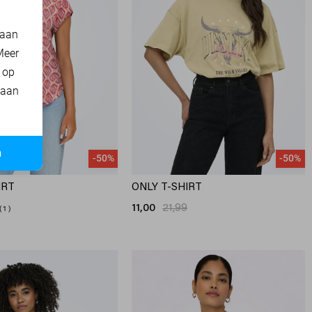
 aan
Meer
t op
 aan
n
-50%
-50%
IRT
ONLY T-SHIRT
11,00
21,99
1