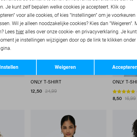
n. Je kunt zelf bepalen welke cookies je accepteert. Klik op
pteren" voor alle cookies, of kies "Instellingen" om je voorkeuren
ssen. Wil je alleen noodzakelijke cookies? Kies dan "Weigeren". 
n? Lees
hier
alles over onze cookie- en privacyverklaring. Je kun
oment je instellingen wijzigigen door op de link te klikken onder
gina.
Opslaan
Terug
Instellen
Weigeren
Acceptere
-50%
-50%
ONLY T-SHIRT
ONLY T-SH
12,50
24,99
8,50
16,99