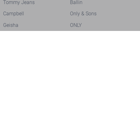
Tommy Jeans
Ballin
Campbell
Only & Sons
Geisha
ONLY
Lofty Manner
Zoso
Ydence
Vero Moda
Refined Department
Garcia
Sisters Point
Red Button
JDY
Fluresk
Harper & Yve
Object
Meld je aan voor onze nieuwsbrief
Meld je aan voor onze nieuwsbrief en profiteer als eerste van
acties!