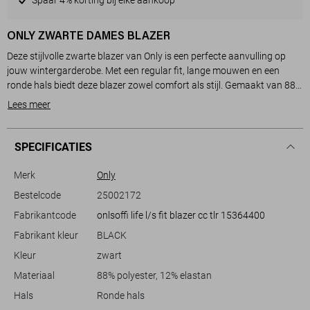
ONLY ZWARTE DAMES BLAZER
Deze stijlvolle zwarte blazer van Only is een perfecte aanvulling op
jouw wintergarderobe. Met een regular fit, lange mouwen en een
ronde hals biedt deze blazer zowel comfort als stijl. Gemaakt van 88%
polyester en 12% elastan, voelt hij zacht aan en beweegt soepel met
Lees meer
jou mee. De knoopsluiting aan de voorkant geeft een klassieke
uitstraling, terwijl de paspelzakken subtiele details toevoegen. Deze
blazer is ideaal voor dagelijks gebruik en sluit naadloos aan bij een
SPECIFICATIES
casual stijl.
Of je nu een dag op kantoor hebt of een avondje uitgaat, deze Only
Merk
Only
blazer is de ideale keuze. De blazer is ontworpen voor dames en past
Bestelcode
25002172
bij diverse outfits, van een chique pantalon tot een relaxte jeans voor
Fabrikantcode
onlsoffi life l/s fit blazer cc tlr 15364400
een meer ontspannen look. De normale lengte maakt het combineren
eenvoudig, en door de zwarte kleur is hij makkelijk te matchen met
Fabrikant kleur
BLACK
kleuren en patronen. Deze blazer biedt veelzijdigheid en stijl voor elke
Kleur
zwart
gelegenheid.
Materiaal
88% polyester, 12% elastan
Hals
Ronde hals