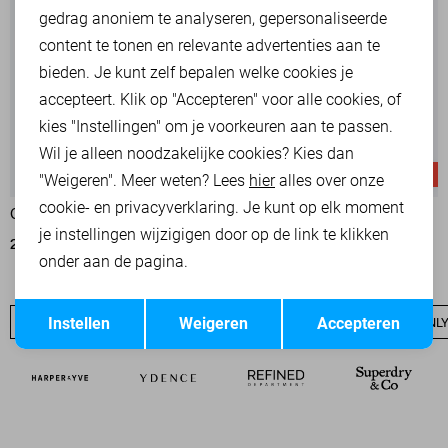
Marketing cookies
gedrag anoniem te analyseren, gepersonaliseerde
content te tonen en relevante advertenties aan te
bieden. Je kunt zelf bepalen welke cookies je
accepteert. Klik op "Accepteren" voor alle cookies, of
kies "Instellingen" om je voorkeuren aan te passen.
Wil je alleen noodzakelijke cookies? Kies dan
-60%
-50%
"Weigeren". Meer weten? Lees
hier
alles over onze
cookie- en privacyverklaring. Je kunt op elk moment
ONLY BLAZER
ONLY BLAZER
je instellingen wijzigigen door op de link te klikken
24,00
59,99
30,00
59,99
onder aan de pagina.
Opslaan
Terug
Instellen
Weigeren
Accepteren
ONLY SALE
ONLY BASICS
NIEUW
ONLY T-SHIRTS
ONLY