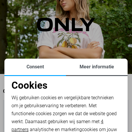
Consent
Meer informatie
Cookies
Noodzakelijke cookies
OOK HET BEKIJKEN WAARD
Wij gebruiken cookies en vergelijkbare technieken
om je gebruikservaring te verbeteren. Met
Personalisatie cookies
functionele cookies zorgen we dat de website goed
werkt. Daarnaast gebruiken wij samen met
4
Analytische cookies
partners
analytische en marketingcookies om jouw