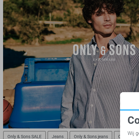
Co
N
Wij g
Only & Sons SALE
Jeans
Only & Sons jeans
Only & Son