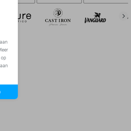
d
 aan
Meer
t op
 aan
n