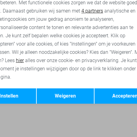
rbeteren. Met functionele cookies zorgen we dat de website goe
nalytische cookies
Marketing cookies
t. Daarnaast gebruiken wij samen met
4 partners
analytische en
etingcookies om jouw gedrag anoniem te analyseren,
sonaliseerde content te tonen en relevante advertenties aan te
n. Je kunt zelf bepalen welke cookies je accepteert. Klik op
pteren" voor alle cookies, of kies "Instellingen" om je voorkeuren
ssen. Wil je alleen noodzakelijke cookies? Kies dan "Weigeren". 
n? Lees
hier
alles over onze cookie- en privacyverklaring. Je kun
oment je instellingen wijzigigen door op de link te klikken onder
gina.
Opslaan
Terug
Instellen
Weigeren
Acceptere