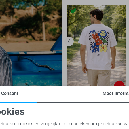
-50%
Consent
Meer inform
Only & Sons T-shirt
12,50
24,99
okies
oodzakelijke cookies
Personalisatie cookies
ebruiken cookies en vergelijkbare technieken om je gebruikserva
s truien
Only & Sons sweaters
Only & Sons t-shirts
Only &