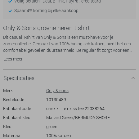
Veilig betalen: iDeal, Billink, PayPal, creditcard
Spaar 4% korting bij elke aankoop
Only & Sons groene heren t-shirt
Dit casual T-shirt van Only & Sons is een must-have voor je
zomercollectie. Gemaakt van 100% biologisch katoen, biedt het een
comfortabel gevoel en duurzaamheid. De regular fit zorgt voor een
relaxte pasvorm, ideaal voor warme dagen. Met een ronde hals en
Lees meer
korte mouwen draagt het bij aan een ongecompliceerde, stijlvolle
look. De subtiele grafische print op de borst en opvallende
ontwerpdetails op de achterkant geven dit T-shirt een unieke
Specificaties
uitstraling zonder afbreuk te doen aan het draagcomfort.
Het groene T-shirt kan gecombineerd worden met een lichte jeans of
Merk
Only & sons
shorts voor een ontspannen dagje uit. De grafische elementen
Bestelcode
10130489
brengen een vleugje speelsheid in je outfit, waardoor het ook perfect
Fabrikantcode
onskiki life rlx ss tee 22038264
is voor informele bijeenkomsten of een zomerse barbecue. Dankzij de
normale lengte en het casual ontwerp is dit T-shirt veelzijdig en
Fabrikant kleur
Mallard Green/BERMUDA SHORE
gemakkelijk te stylen, ongeacht de gelegenheid. Laat dit duurzame
Kleur
groen
kledingstuk een aanvulling zijn op jouw garderobe voor een
moeiteloze zomerstijl.
Materiaal
100% katoen