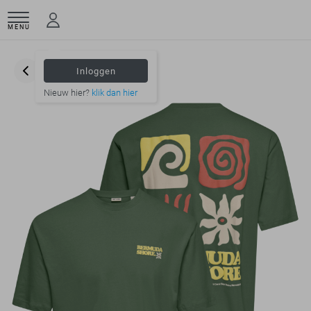
MENU
Inloggen
Nieuw hier?
klik dan hier