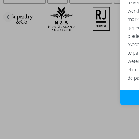
te ve
A
werk
mark
geper
biede
"Acce
te pa
wete
elk m
de pa