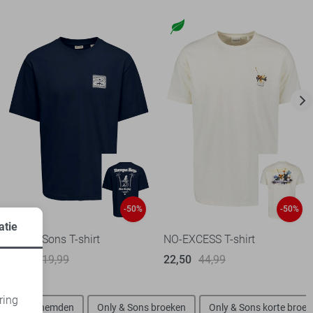
-50%
-50%
atie
Only & Sons T-shirt
NO-EXCESS T-shirt
10,00
19,99
22,50
44,99
ring
 Sons overhemden
Only & Sons broeken
Only & Sons korte broe