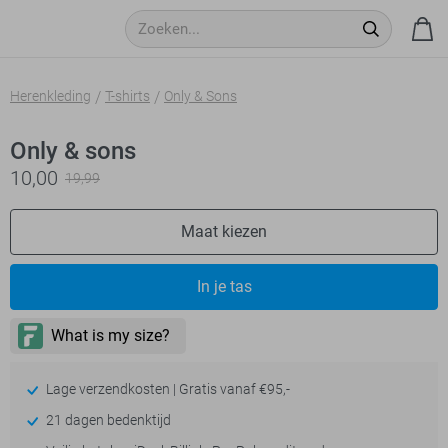
Herenkleding
T-shirts
Only & Sons
Only & sons
10,00
19,99
Maat kiezen
In je tas
Lage verzendkosten | Gratis vanaf €95,-
21 dagen bedenktijd