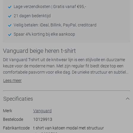
Lage verzendkosten | Gratis vanaf €95,-
21 dagen bedenktijd
Veilig betalen: iDeal, Billink, PayPal, creditcard
Spaar 4% korting bij elke aankoop
Vanguard beige heren t-shirt
Dit Vanguard T-shirt uit de knitwear lijn is een stijlvolle en duurzame
keuze voor de moderne man. Met zijn regular fit biedt deze top een
comfortabele pasvorm voor elke dag. De unieke structuur en subtiele
beige tint zorgen voor een verfijnde uitstraling die perfect aansluit bij
Lees meer
een casual yet sophisticated look. Gemaakt van een combinatie van
50% katoen en 50% modal tencel, voelt het T-shirt zacht aan op de
huid en is het een duurzame optie voor je garderobe. De korte
Specificaties
mouwen en de ronde hals maken het ideaal voor de lente, wanneer
comfort en stijl hand in hand gaan.
Merk
Vanguard
Bestelcode
10129913
Met het Vanguard T-shirt ben jij goed gekleed voor zowel informele
Fabrikantcode
t shirt van katoen modal met structuur
gelegenheden als een relaxte dag thuis. Het neutrale ontwerp met