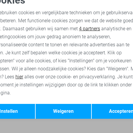
okies
Vanguard T-shirt
oodzakelijke cookies
Personalisatie cookies
ebruiken cookies en vergelijkbare technieken om je gebruikserva
63,00
89,99
rbeteren. Met functionele cookies zorgen we dat de website goe
nalytische cookies
Marketing cookies
t. Daarnaast gebruiken wij samen met
4 partners
analytische en
uard t-shirts
Vanguard polo`s
Vanguard truien
Vanguard 
etingcookies om jouw gedrag anoniem te analyseren,
sonaliseerde content te tonen en relevante advertenties aan te
n. Je kunt zelf bepalen welke cookies je accepteert. Klik op
pteren" voor alle cookies, of kies "Instellingen" om je voorkeuren
ssen. Wil je alleen noodzakelijke cookies? Kies dan "Weigeren". 
n? Lees
hier
alles over onze cookie- en privacyverklaring. Je kun
oment je instellingen wijzigigen door op de link te klikken onder
gina.
Opslaan
Terug
Instellen
Weigeren
Acceptere