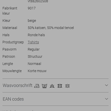
vtss2602508
subtiele textuur past perfect bij jeans of een lichte chino. Of je nu een
dagje uit plant of een casual zakelijke lunch hebt, dit T-shirt zorgt
Fabrikant
9017
ervoor dat je er verzorgd uitziet zonder 'overdressed' te zijn. Voeg dit
kleur
veelzijdige kledingstuk toe aan je collectie en ervaar de combinatie
Kleur
beige
van stijl en comfort in één.
Materiaal
50% katoen, 50% modal tencel
Hals
Ronde hals
Productgroep
T-shirts
Pasvorm
Regular
Patroon
Structuur
Lengte
Normaal
Mouwlengte
Korte mouw
Wasvoorschrift
EAN codes