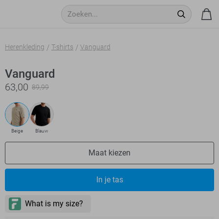
Herenkleding
T-shirts
Vanguard
Vanguard
63,00
89,99
Beige
Blauw
Maat kiezen
In je tas