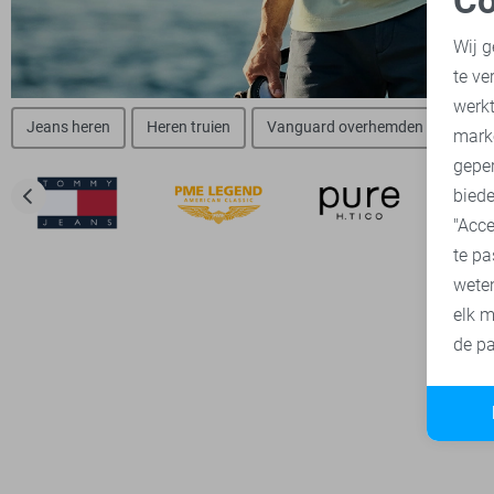
Co
N
Wij g
te ve
A
werk
Jeans heren
Heren truien
Vanguard overhemden
Vang
mark
geper
biede
"Acce
te pa
wete
elk m
de pa