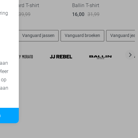
Vanguard T-shirt
Ballin T-shirt
ring
28,00
39,99
16,00
31,99
d
vesten
Vanguard jassen
Vanguard broeken
Vanguard jea
 aan
Meer
t op
 aan
n