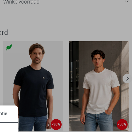
Winkelvoorraad
ard
atie
-30%
-50%