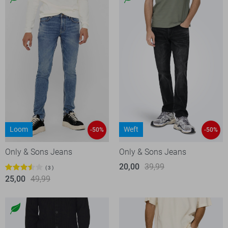
Loom
Weft
-50%
-50%
Only & Sons Jeans
Only & Sons Jeans
20,00
39,99
3
25,00
49,99