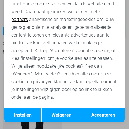
functionele cookies zorgen we dat de website goed
werkt. Daarnaast gebruiken wij samen met
4
Analytische cookies
partners
analytische en marketingcookies om jouw
Marketing cookies
gedrag anoniem te analyseren, gepersonaliseerde
Loom
Yoke
-20%
-20%
content te tonen en relevante advertenties aan te
bieden. Je kunt zelf bepalen welke cookies je
Only & Sons Jeans
Only & Sons Jeans
accepteert. Klik op "Accepteren" voor alle cookies, of
55,95
69,99
39,95
49,99
kies "Instellingen" om je voorkeuren aan te passen.
Wil je alleen noodzakelijke cookies? Kies dan
"Weigeren". Meer weten? Lees
hier
alles over onze
cookie- en privacyverklaring. Je kunt op elk moment
je instellingen wijzigigen door op de link te klikken
onder aan de pagina.
Opslaan
Terug
Instellen
Weigeren
Accepteren