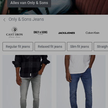
Alles van Only & Sons
Only & Sons Jeans
Regular fit jeans
Relaxed fit jeans
Slim fit jeans
Straight