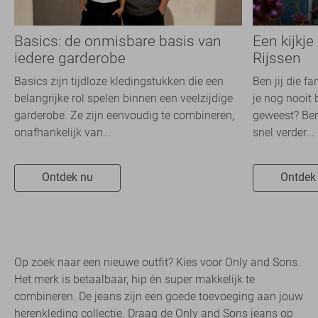
Basics: de onmisbare basis van
Een kijkje
iedere garderobe
Rijssen
Basics zijn tijdloze kledingstukken die een
Ben jij die f
belangrijke rol spelen binnen een veelzijdige
je nog nooit 
garderobe. Ze zijn eenvoudig te combineren,
geweest? Ben
onafhankelijk van...
snel verder...
Ontdek nu
Ontdek
Op zoek naar een nieuwe outfit? Kies voor Only and Sons.
Het merk is betaalbaar, hip én super makkelijk te
combineren. De jeans zijn een goede toevoeging aan jouw
herenkleding
collectie. Draag de Only and Sons jeans op