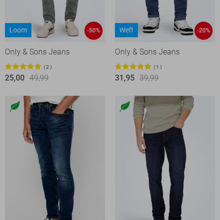
Loom
Weft
-50%
-20%
Only & Sons Jeans
Only & Sons Jeans
2
1
25,00
49,99
31,95
39,99