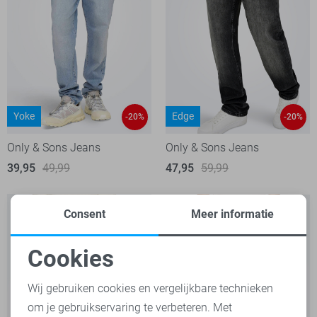
Yoke
Edge
-20%
-20%
Only & Sons Jeans
Only & Sons Jeans
39,95
49,99
47,95
59,99
Consent
Meer informatie
Cookies
Noodzakelijke cookies
Wij gebruiken cookies en vergelijkbare technieken
om je gebruikservaring te verbeteren. Met
Personalisatie cookies