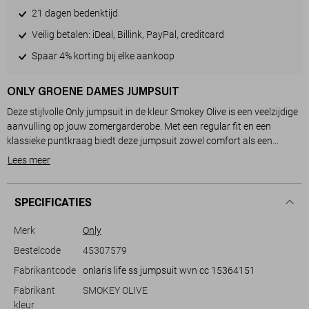
21 dagen bedenktijd
Veilig betalen: iDeal, Billink, PayPal, creditcard
Spaar 4% korting bij elke aankoop
ONLY GROENE DAMES JUMPSUIT
Deze stijlvolle Only jumpsuit in de kleur Smokey Olive is een veelzijdige
aanvulling op jouw zomergarderobe. Met een regular fit en een
klassieke puntkraag biedt deze jumpsuit zowel comfort als een
vleugje elegantie. De knoopsluiting en de korte mouwen maken het
Lees meer
een perfecte keuze voor warme dagen, terwijl de subtiele steekzakken
zowel praktisch als modieus zijn. Door zijn normale lengte en casual
stijl is deze jumpsuit ideaal voor ontspannen uitstapjes of een casual
SPECIFICATIES
dag op kantoor.
Merk
Only
Dankzij het tijdloze ontwerp en de zachte tint past deze dames
Bestelcode
45307579
jumpsuit van Only gemakkelijk bij verschillende gelegenheden. Of je nu
Fabrikantcode
onlaris life ss jumpsuit wvn cc 15364151
een middagje gaat shoppen of een lunchafspraak hebt, dit
kledingstuk zorgt ervoor dat je er verzorgd uitziet zonder dat je er te
Fabrikant
SMOKEY OLIVE
veel moeite voor hoeft te doen. De bijpassende tailleband accentueert
kleur