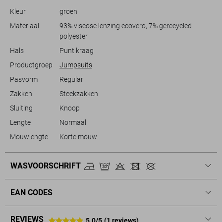
de taille op een subtiele manier, terwijl het te combineren is met zowel
Kleur
groen
sneakers als sandalen voor een complete zomerse look. Door de
duurzame eigenschappen is dit een bewuste keuze voor iedereen die
Materiaal
93% viscose lenzing ecovero, 7% gerecycled
waarde hecht aan moderne stijl en milieuverantwoordelijkheid.
polyester
Hals
Punt kraag
Productgroep
Jumpsuits
Pasvorm
Regular
Zakken
Steekzakken
Sluiting
Knoop
Lengte
Normaal
Mouwlengte
Korte mouw
WASVOORSCHRIFT
EAN CODES
REVIEWS
5.0/5
(1 reviews)