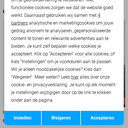
Personalisatie cookies
functionele cookies zorgen we dat de website goed
OOK HET BEKIJKEN WAARD
werkt. Daarnaast gebruiken wij samen met
4
Analytische cookies
partners
analytische en marketingcookies om jouw
Marketing cookies
gedrag anoniem te analyseren, gepersonaliseerde
content te tonen en relevante advertenties aan te
bieden. Je kunt zelf bepalen welke cookies je
accepteert. Klik op "Accepteren" voor alle cookies, of
kies "Instellingen" om je voorkeuren aan te passen.
Wil je alleen noodzakelijke cookies? Kies dan
"Weigeren". Meer weten? Lees
hier
alles over onze
cookie- en privacyverklaring. Je kunt op elk moment
je instellingen wijzigigen door op de link te klikken
onder aan de pagina.
-20%
Opslaan
Terug
ONLY JUMPSUIT
SISTERS POINT JUMPSUIT
Instellen
Weigeren
Accepteren
59,99
88,00
109,95