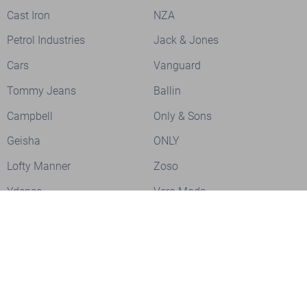
Cast Iron
NZA
Petrol Industries
Jack & Jones
Cars
Vanguard
Tommy Jeans
Ballin
Campbell
Only & Sons
Geisha
ONLY
Lofty Manner
Zoso
Ydence
Vero Moda
Refined Department
Garcia
Sisters Point
Red Button
JDY
Fluresk
Harper & Yve
Object