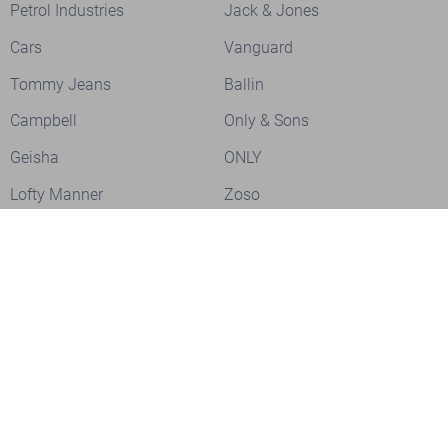
Petrol Industries
Jack & Jones
Cars
Vanguard
Tommy Jeans
Ballin
Campbell
Only & Sons
Geisha
ONLY
Lofty Manner
Zoso
Ydence
Vero Moda
Refined Department
Garcia
Sisters Point
Red Button
JDY
Fluresk
Harper & Yve
Object
Meld je aan voor onze nieuwsbrief