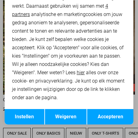
werkt. Daarnaast gebruiken wij samen met
4
Analytische cookies
partners
analytische en marketingcookies om jouw
Marketing cookies
gedrag anoniem te analyseren, gepersonaliseerde
content te tonen en relevante advertenties aan te
bieden. Je kunt zelf bepalen welke cookies je
accepteert. Klik op "Accepteren" voor alle cookies, of
kies "Instellingen" om je voorkeuren aan te passen.
Wil je alleen noodzakelijke cookies? Kies dan
"Weigeren". Meer weten? Lees
hier
alles over onze
cookie- en privacyverklaring. Je kunt op elk moment
-50%
-50%
je instellingen wijzigigen door op de link te klikken
onder aan de pagina.
ONLY BLOUSE
NUKUS BLOUSE
22,50
44,99
60,00
119,95
Opslaan
Terug
Instellen
Weigeren
Accepteren
ONLY SALE
ONLY BASICS
NIEUW
ONLY T-SHIRTS
ONLY