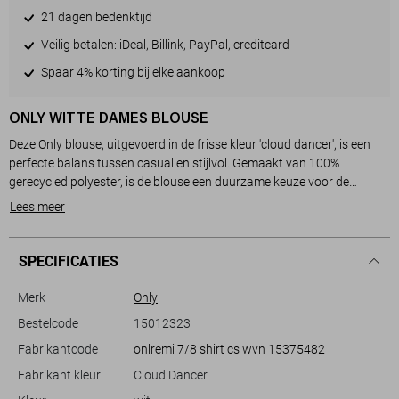
21 dagen bedenktijd
Veilig betalen: iDeal, Billink, PayPal, creditcard
Spaar 4% korting bij elke aankoop
ONLY WITTE DAMES BLOUSE
Deze Only blouse, uitgevoerd in de frisse kleur 'cloud dancer', is een
perfecte balans tussen casual en stijlvol. Gemaakt van 100%
gerecycled polyester, is de blouse een duurzame keuze voor de
modebewuste vrouw. De stof heeft een uniek structuurpatroon dat je
Lees meer
outfit net dat beetje extra geeft. Dankzij de puntkraag en de
knoopsluiting straalt de blouse een klassieke charme uit, terwijl de
korte mouwen zorgen voor een luchtige en zomerse look. De reguliere
SPECIFICATIES
pasvorm maakt dit kledingstuk een comfortabele optie voor dagelijks
gebruik.
Merk
Only
Bestelcode
15012323
De veelzijdigheid van deze blouse komt goed van pas in verschillende
Fabrikantcode
onlremi 7/8 shirt cs wvn 15375482
situaties, van een gezellige lunch met vrienden tot een informele
werkdag. Met zijn normale lengte is hij eenvoudig te combineren met
Fabrikant kleur
Cloud Dancer
zowel een pantalon voor een nette uitstraling als met een spijkerbroek