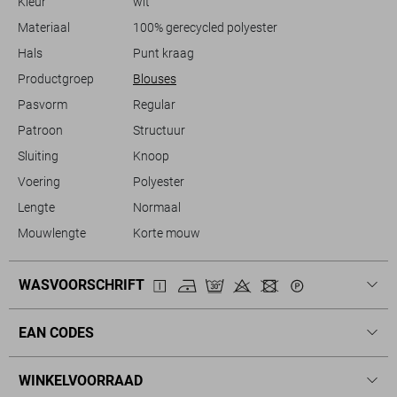
Kleur
wit
voor een meer casual look. Deze Only blouse is een must-have voor
jouw zomercollectie en biedt de perfecte mix van comfort en stijl,
Materiaal
100% gerecycled polyester
waarmee je altijd goed voor de dag komt.
Hals
Punt kraag
Productgroep
Blouses
Pasvorm
Regular
Patroon
Structuur
Sluiting
Knoop
Voering
Polyester
Lengte
Normaal
Mouwlengte
Korte mouw
WASVOORSCHRIFT
EAN CODES
WINKELVOORRAAD