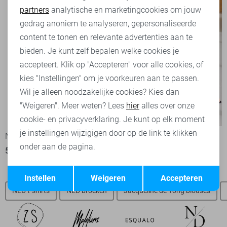
partners
analytische en marketingcookies om jouw
Marketing cookies
gedrag anoniem te analyseren, gepersonaliseerde
content te tonen en relevante advertenties aan te
bieden. Je kunt zelf bepalen welke cookies je
accepteert. Klik op "Accepteren" voor alle cookies, of
kies "Instellingen" om je voorkeuren aan te passen.
Wil je alleen noodzakelijke cookies? Kies dan
"Weigeren". Meer weten? Lees
hier
alles over onze
-30%
-50%
cookie- en privacyverklaring. Je kunt op elk moment
je instellingen wijzigigen door op de link te klikken
NED Jurk
NED Broek
onder aan de pagina.
56,00
79,99
30,00
59,99
Opslaan
Terug
Instellen
Weigeren
Accepteren
NED t-shirts
NED broeken
Jacqueline de Yong blouses