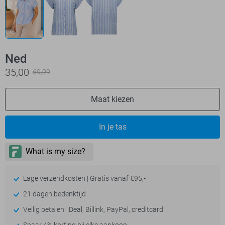
Ned
35,00
69,99
Maat kiezen
In je tas
Lage verzendkosten | Gratis vanaf €95,-
21 dagen bedenktijd
Veilig betalen: iDeal, Billink, PayPal, creditcard
Spaar 4% korting bij elke aankoop