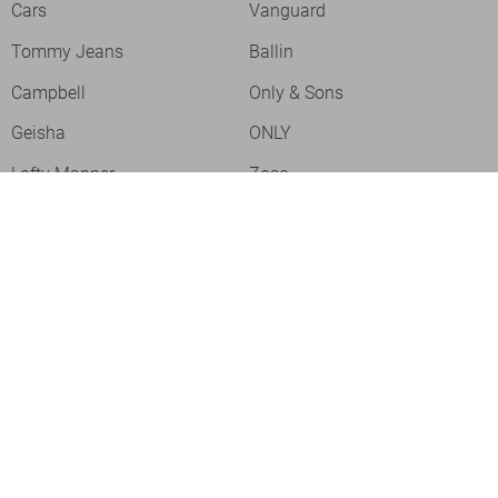
Cars
Vanguard
Tommy Jeans
Ballin
Campbell
Only & Sons
Geisha
ONLY
Lofty Manner
Zoso
Ydence
Vero Moda
Refined Department
Garcia
Sisters Point
Red Button
JDY
Fluresk
Harper & Yve
Object
Meld je aan voor onze nieuwsbrief
Meld je aan voor onze nieuwsbrief en profiteer als eerste van