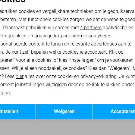
ONLY JEANS
oodzakelijke cookies
Personalisatie cookies
35,00
49,99
ebruiken cookies en vergelijkbare technieken om je gebruikserva
rbeteren. Met functionele cookies zorgen we dat de website goe
nalytische cookies
Marketing cookies
t. Daarnaast gebruiken wij samen met
4 partners
analytische en
 JASSEN
ONLY TRUIEN
ONLY SWEATERS
ONLY VESTEN
ON
etingcookies om jouw gedrag anoniem te analyseren,
sonaliseerde content te tonen en relevante advertenties aan te
n. Je kunt zelf bepalen welke cookies je accepteert. Klik op
pteren" voor alle cookies, of kies "Instellingen" om je voorkeuren
ssen. Wil je alleen noodzakelijke cookies? Kies dan "Weigeren". 
n? Lees
hier
alles over onze cookie- en privacyverklaring. Je kun
oment je instellingen wijzigigen door op de link te klikken onder
gina.
Opslaan
Terug
Instellen
Weigeren
Acceptere