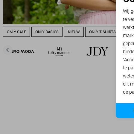
N
Wij g
te ve
A
werk
ONLY SALE
ONLY BASICS
NIEUW
ONLY T-SHIRTS
ONLY
mark
geper
biede
"Acce
te pa
wete
elk m
de pa