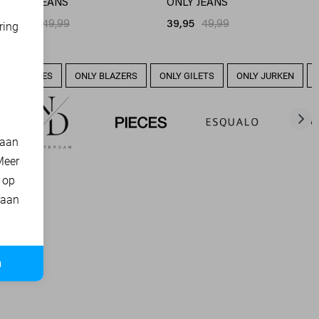
ONLY JEANS
ONLY JEANS
39,95
49,99
39,95
49,99
ring
d
LY BLOUSES
ONLY BLAZERS
ONLY GILETS
ONLY JURKEN
 aan
Meer
t op
 aan
n