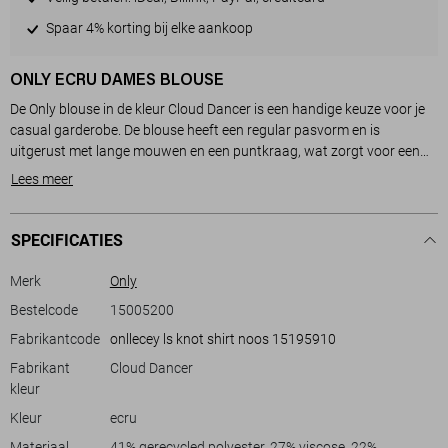
- LEVERTIJD 2-5 DAGEN
Spaar 4% korting bij elke aankoop
ONLY ECRU DAMES BLOUSE
De Only blouse in de kleur Cloud Dancer is een handige keuze voor je
casual garderobe. De blouse heeft een regular pasvorm en is
uitgerust met lange mouwen en een puntkraag, wat zorgt voor een
verzorgde uitstraling. De voorzijde is voorzien van stijlvolle
Lees meer
drukknoopsluiting en een subtiele borstzak, waardoor je een
moderne, maar toch tijdloze look krijgt. De knoopdetail aan de
onderkant geeft een speelse twist aan het geheel, waardoor het
SPECIFICATIES
uitstekend past bij informele situaties zoals een lunch met vrienden of
een ontspannen dagje uit.
Merk
Only
Dankzij het lichte en comfortabele ontwerp is deze blouse uitermate
Bestelcode
15005200
geschikt voor de lente. De kortere lengte maakt het makkelijk te
Fabrikantcode
onllecey ls knot shirt noos 15195910
combineren met zowel hoge als lage tailles, wat bijdraagt aan de
veelzijdigheid van je outfits. Draag het met een lichte jeans of een
Fabrikant
Cloud Dancer
nette pantalon om je look compleet te maken. Of je nu naar een
kleur
feestje gaat of geniet van vrije tijd in de stad, deze blouse van Only
Kleur
ecru
biedt je een balans tussen gemak en stijl.
Materiaal
41% gerecycled polyester, 27% viscose, 22%