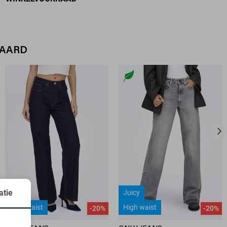
WAARD
atie
Juicy
Juicy
High waist
High waist
-20%
-20%