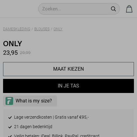
DAMESKLEDING
BLOUSES
ONLY
ONLY
23,95
29,99
MAAT KIEZEN
IN JE TAS
- LEVERTIJD 2-5 DAGEN
- LEVERTIJD 2-5 DAGEN
Lage verzendkosten | Gratis vanaf €95,-
- LEVERTIJD 2-5 DAGEN
21 dagen bedenktijd
Veilig betalen: iDeal, Billink, PayPal, creditcard