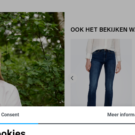
OOK HET BEKIJKEN 
Consent
Meer inform
Blush
Regular waist
-30%
okies