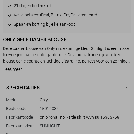
21 dagen bedenktijd
Veilig betalen: iDeal, Billink, PayPal, creditcard
Spaar 4% korting bij elke aankoop
ONLY GELE DAMES BLOUSE
Deze casual blouse van Only in de zonnige kleur Sunlight is een frisse
toevoeging aan je lente-garderobe. De ajourpatronen geven deze
blouse een elegante en luchtige uitstraling, perfect voor een zonnige
dag. De regular fit pasvorm biedt comfort zonder in te boeten op stijl,
Lees meer
terwijl de puntkraag en knoopsluiting zorgen voor een verfijnd geheel.
Met zijn korte lengte en lange mouwen krijgt deze blouse een speels
karakter, wat het geschikt maakt voor verschillende gelegenheden.
SPECIFICATIES
Of je nu een informele wandeling door het park maakt of een lunch
Merk
Only
date hebt gepland, deze blouse biedt veelzijdigheid en stijl. De subtiele
Bestelcode
15012034
details en het lichte ontwerp maken het makkelijk te combineren met
Fabrikantcode
onlbirona lino l/s tie shirt wvn su 15365768
een casual jeans of een nette rok. Voeg deze Only blouse toe aan je
collectie voor een moeiteloos elegante look met een vleugje
Fabrikant kleur
SUNLIGHT
zonneschijn.