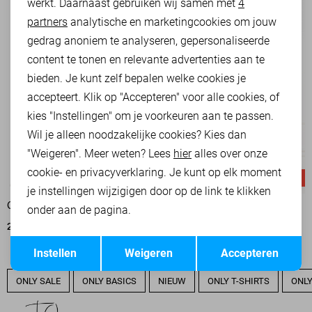
werkt. Daarnaast gebruiken wij samen met
4
Analytische cookies
partners
analytische en marketingcookies om jouw
Marketing cookies
gedrag anoniem te analyseren, gepersonaliseerde
content te tonen en relevante advertenties aan te
bieden. Je kunt zelf bepalen welke cookies je
accepteert. Klik op "Accepteren" voor alle cookies, of
kies "Instellingen" om je voorkeuren aan te passen.
Wil je alleen noodzakelijke cookies? Kies dan
"Weigeren". Meer weten? Lees
hier
alles over onze
cookie- en privacyverklaring. Je kunt op elk moment
-50%
-50%
je instellingen wijzigigen door op de link te klikken
ONLY BLOUSE
LOLALIZA BLOUSE
onder aan de pagina.
22,50
44,99
28,00
55,99
Opslaan
Terug
Instellen
Weigeren
Accepteren
ONLY SALE
ONLY BASICS
NIEUW
ONLY T-SHIRTS
ONLY