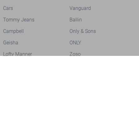
Cars
Vanguard
Tommy Jeans
Ballin
Campbell
Only & Sons
Geisha
ONLY
Lofty Manner
Zoso
Ydence
Vero Moda
Refined Department
Garcia
Sisters Point
Red Button
JDY
Fluresk
Harper & Yve
Object
Meld je aan voor onze nieuwsbrief