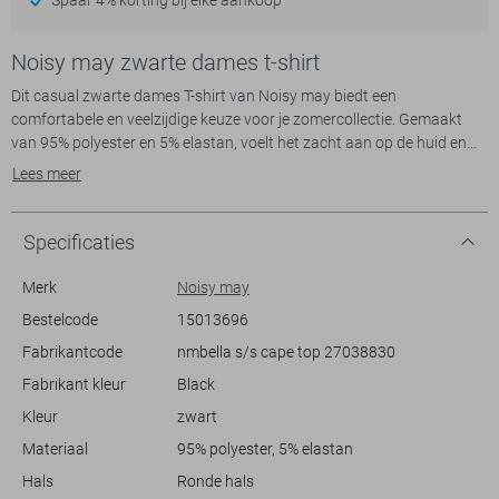
Noisy may zwarte dames t-shirt
Dit casual zwarte dames T-shirt van Noisy may biedt een
comfortabele en veelzijdige keuze voor je zomercollectie. Gemaakt
van 95% polyester en 5% elastan, voelt het zacht aan op de huid en
biedt het een flexibele pasvorm. De ronde hals en korte mouwen
Lees meer
geven het shirt een eenvoudige, maar stijlvolle uitstraling, terwijl de
regular fit bijdraagt aan een comfortabele look waar je je gemakkelijk
in kunt bewegen.
Specificaties
Dankzij het tijdloze ontwerp is dit T-shirt een uitstekende toevoeging
Merk
Noisy may
aan je dagelijkse garderobe. Het zwarte ontwerp maakt het
Bestelcode
15013696
eenvoudig te combineren met zowel spijkerbroeken als kokerrokken,
Fabrikantcode
nmbella s/s cape top 27038830
waardoor het geschikt is voor diverse informele gelegenheden. Of je
nu een dagje in de stad doorbrengt of een informele bijeenkomst hebt,
Fabrikant kleur
Black
met dit T-shirt van Noisy may ben je altijd goed gekleed. Het duurzame
Kleur
zwart
karakter van het materiaal zorgt ervoor dat je er lang van kunt
genieten, seizoen na seizoen.
Materiaal
95% polyester, 5% elastan
Hals
Ronde hals