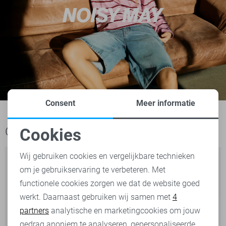
Consent
Meer informatie
Ook het bekijken waard
Cookies
Noodzakelijke cookies
Wij gebruiken cookies en vergelijkbare technieken
om je gebruikservaring te verbeteren. Met
Personalisatie cookies
functionele cookies zorgen we dat de website goed
werkt. Daarnaast gebruiken wij samen met
4
Analytische cookies
partners
analytische en marketingcookies om jouw
Marketing cookies
gedrag anoniem te analyseren, gepersonaliseerde