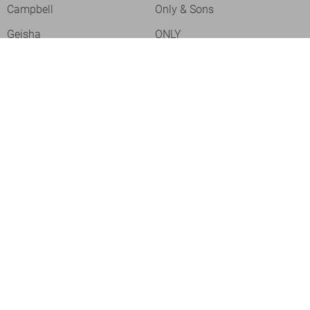
Campbell
Only & Sons
Geisha
ONLY
Lofty Manner
Zoso
Ydence
Vero Moda
Refined Department
Garcia
Sisters Point
Red Button
JDY
Fluresk
Harper & Yve
Object
Meld je aan voor onze nieuwsbrief
Meld je aan voor onze nieuwsbrief en profiteer als eerste van
acties!
Aanmelden