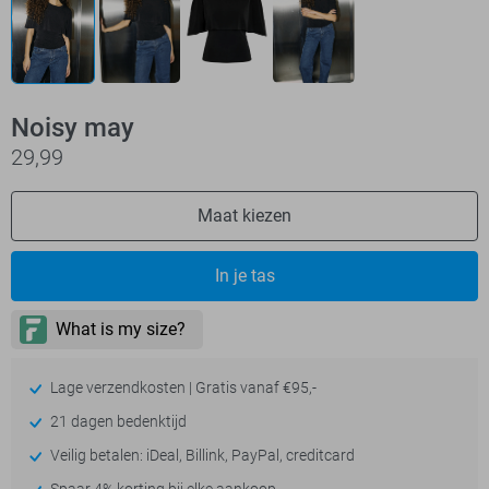
Noisy may
29,99
Maat kiezen
In je tas
Lage verzendkosten | Gratis vanaf €95,-
21 dagen bedenktijd
Veilig betalen: iDeal, Billink, PayPal, creditcard
Spaar 4% korting bij elke aankoop