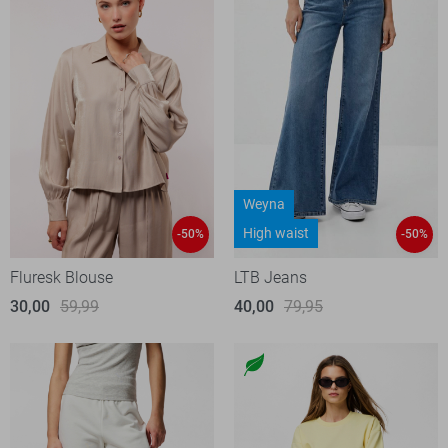
Weyna
High waist
-50%
-50%
Fluresk Blouse
LTB Jeans
30,00
59,99
40,00
79,95