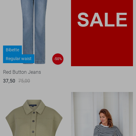
Bibette
Regular waist
-50%
Red Button Jeans
37,50
75,00