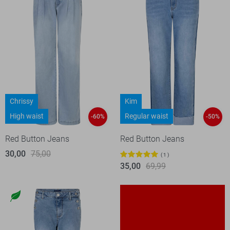
Chrissy
Kim
High waist
Regular waist
-60%
-50%
Red Button Jeans
Red Button Jeans
30,00
75,00
1
35,00
69,99