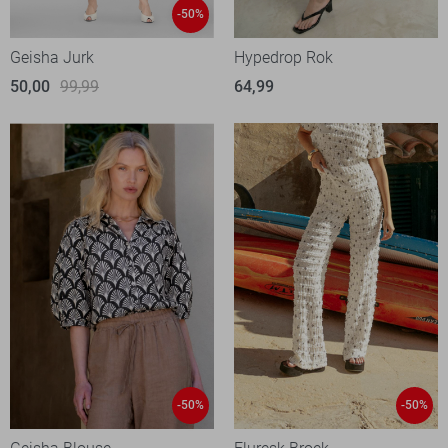
-50%
Geisha Jurk
Hypedrop Rok
50,00
99,99
64,99
-50%
-50%