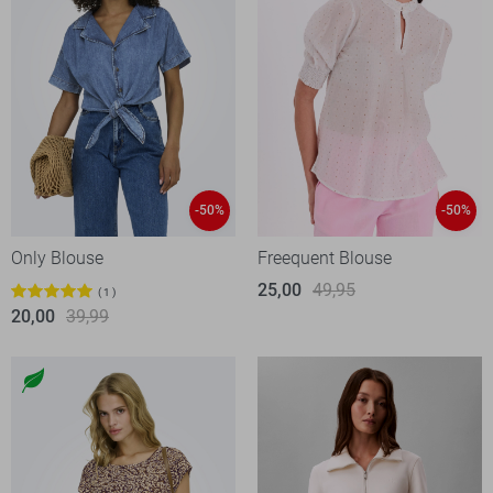
-50%
-50%
Only Blouse
Freequent Blouse
25,00
49,95
1
20,00
39,99