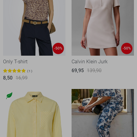
-50%
-50%
Only T-shirt
Calvin Klein Jurk
69,95
139,90
1
8,50
16,99