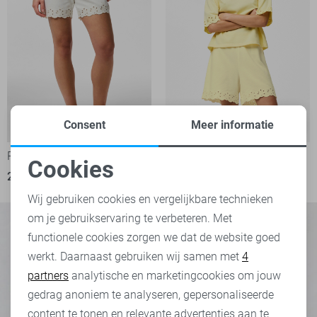
Consent
Meer informatie
-50%
-50%
Pieces Korte broek
Pieces Korte broek
Cookies
20,00
39,99
20,00
39,99
Noodzakelijke cookies
Wij gebruiken cookies en vergelijkbare technieken
om je gebruikservaring te verbeteren. Met
Personalisatie cookies
functionele cookies zorgen we dat de website goed
werkt. Daarnaast gebruiken wij samen met
4
Analytische cookies
partners
analytische en marketingcookies om jouw
Marketing cookies
gedrag anoniem te analyseren, gepersonaliseerde
content te tonen en relevante advertenties aan te