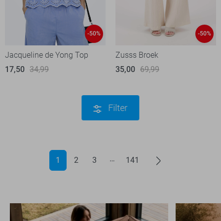
-50%
-50%
Jacqueline de Yong Top
Zusss Broek
17,50
34,99
35,00
69,99
Filter
1
2
3
141