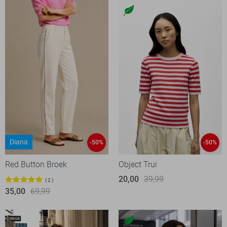
Diana
-50%
-50%
Red Button Broek
Object Trui
20,00
39,99
2
35,00
69,99