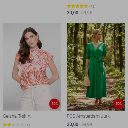
1
30,00
59,95
-50%
-50%
Geisha T-shirt
FOS Amsterdam Jurk
30,00
59,99
1