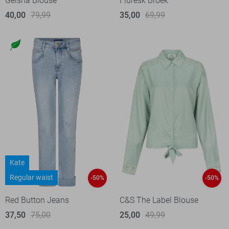
Geisha Blouse
Fluresk Broek
40,00
79,99
35,00
69,99
Kate
Regular waist
-50%
-50%
Red Button Jeans
C&S The Label Blouse
37,50
75,00
25,00
49,99