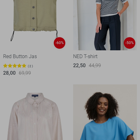
-60%
-50%
Red Button Jas
NED T-shirt
22,50
44,99
2
28,00
69,99