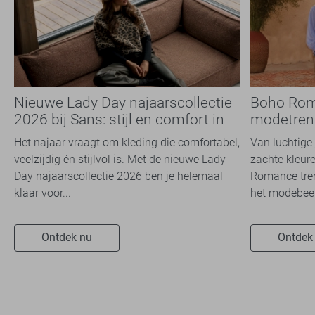
Nieuwe Lady Day najaarscollectie
Boho Rom
2026 bij Sans: stijl en comfort in
modetrend
travelkwaliteit
overal zie
Het najaar vraagt om kleding die comfortabel,
Van luchtige 
veelzijdig én stijlvol is. Met de nieuwe Lady
zachte kleure
Day najaarscollectie 2026 ben je helemaal
Romance tren
klaar voor...
het modebeel
Ontdek nu
Ontdek