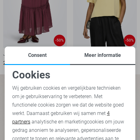
-50%
-50%
Jacqueline de Yong Rok
Jacqueline de Yong Trui
Consent
Meer informatie
20,00
39,99
17,50
34,99
Cookies
Noodzakelijke cookies
Wij gebruiken cookies en vergelijkbare technieken
om je gebruikservaring te verbeteren. Met
Personalisatie cookies
functionele cookies zorgen we dat de website goed
werkt. Daarnaast gebruiken wij samen met
4
Analytische cookies
partners
analytische en marketingcookies om jouw
Marketing cookies
gedrag anoniem te analyseren, gepersonaliseerde
content te tonen en relevante advertenties aan te