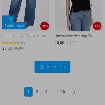
Ruby
Regular waist
-50%
-50%
Jacqueline de Yong Jeans
Jacqueline de Yong Top
10,00
19,99
1
25,00
49,99
Filter
1
1
2
3
16