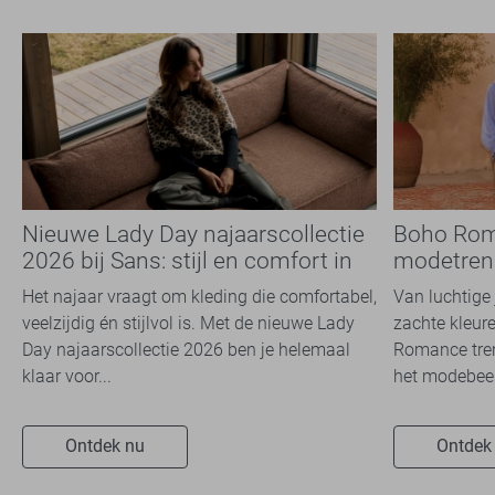
Nieuwe Lady Day najaarscollectie
Boho Rom
2026 bij Sans: stijl en comfort in
modetrend
travelkwaliteit
overal zie
Het najaar vraagt om kleding die comfortabel,
Van luchtige 
veelzijdig én stijlvol is. Met de nieuwe Lady
zachte kleure
Day najaarscollectie 2026 ben je helemaal
Romance tren
klaar voor...
het modebeel
Ontdek nu
Ontdek