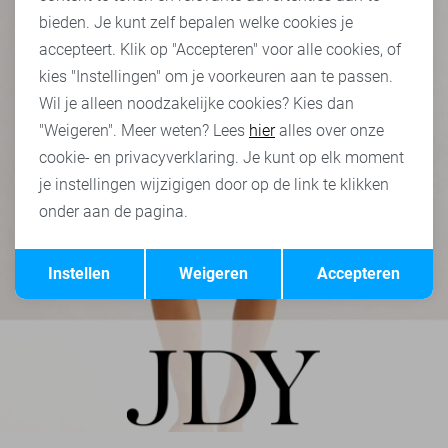
bieden. Je kunt zelf bepalen welke cookies je
accepteert. Klik op "Accepteren" voor alle cookies, of
kies "Instellingen" om je voorkeuren aan te passen.
Wil je alleen noodzakelijke cookies? Kies dan
"Weigeren". Meer weten? Lees
hier
alles over onze
cookie- en privacyverklaring. Je kunt op elk moment
je instellingen wijzigigen door op de link te klikken
onder aan de pagina.
Opslaan
Terug
Instellen
Weigeren
Accepteren