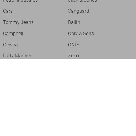
Cars
Vanguard
Tommy Jeans
Ballin
Campbell
Only & Sons
Geisha
ONLY
Lofty Manner
Zoso
Ydence
Vero Moda
Refined Department
Garcia
Sisters Point
Red Button
JDY
Fluresk
Harper & Yve
Object
Meld je aan voor onze nieuwsbrief