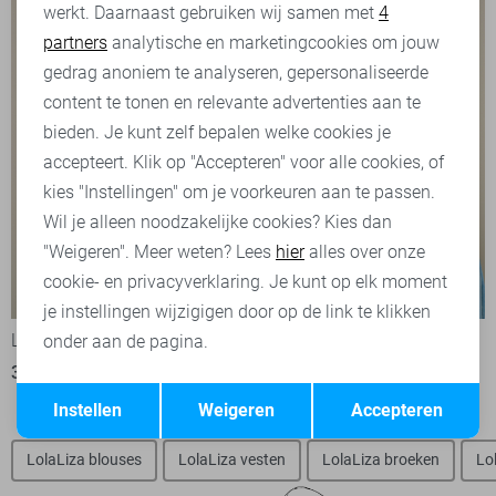
werkt. Daarnaast gebruiken wij samen met
4
Analytische cookies
partners
analytische en marketingcookies om jouw
Marketing cookies
gedrag anoniem te analyseren, gepersonaliseerde
content te tonen en relevante advertenties aan te
bieden. Je kunt zelf bepalen welke cookies je
accepteert. Klik op "Accepteren" voor alle cookies, of
kies "Instellingen" om je voorkeuren aan te passen.
Wil je alleen noodzakelijke cookies? Kies dan
"Weigeren". Meer weten? Lees
hier
alles over onze
cookie- en privacyverklaring. Je kunt op elk moment
-15%
je instellingen wijzigigen door op de link te klikken
LolaLiza Top
LolaLiza Top
onder aan de pagina.
39,99
34,02
39,99
Opslaan
Terug
Instellen
Weigeren
Accepteren
LolaLiza blouses
LolaLiza vesten
LolaLiza broeken
Lo