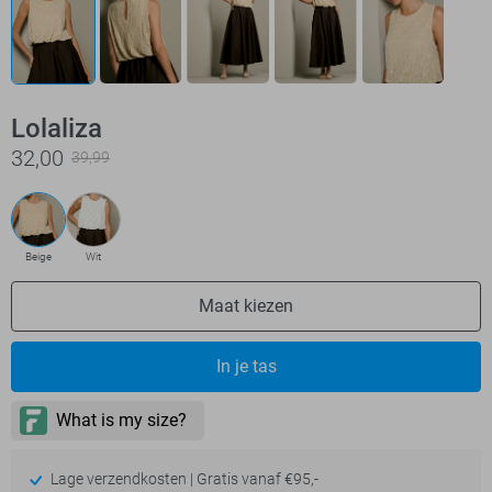
Lolaliza
32,00
39,99
Beige
Wit
Maat kiezen
In je tas
Lage verzendkosten | Gratis vanaf €95,-