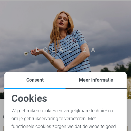
Consent
Meer informatie
Cookies
Noodzakelijke cookies
Wij gebruiken cookies en vergelijkbare technieken
Ook het bekijken waard
om je gebruikservaring te verbeteren. Met
Personalisatie cookies
functionele cookies zorgen we dat de website goed