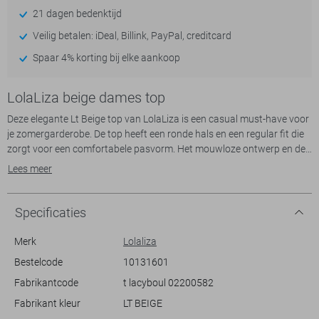
21 dagen bedenktijd
Veilig betalen: iDeal, Billink, PayPal, creditcard
Spaar 4% korting bij elke aankoop
LolaLiza beige dames top
Deze elegante Lt Beige top van LolaLiza is een casual must-have voor
je zomergarderobe. De top heeft een ronde hals en een regular fit die
zorgt voor een comfortabele pasvorm. Het mouwloze ontwerp en de
zachte stof van 90% polyester en 10% elastan maken het ideaal voor
Lees meer
warme dagen. De subtiele structuur in de stof geeft een verfijnd detail
dat de top extra bijzonder maakt.
Specificaties
Met deze LolaLiza top kun je alle kanten op. Combineer hem met een
luchtige rok voor een chique uitstraling tijdens een zomers diner, of
Merk
Lolaliza
draag hem met je favoriete jeans voor een casual, maar stijlvolle look.
Bestelcode
10131601
De top is makkelijk te sluiten met een knoop aan de achterkant, wat
Fabrikantcode
t lacyboul 02200582
een extra touch toevoegt aan het ontwerp. De lichte kleur is perfect te
matchen, waardoor hij een veelzijdige keuze is voor verschillende
Fabrikant kleur
LT BEIGE
gelegenheden.